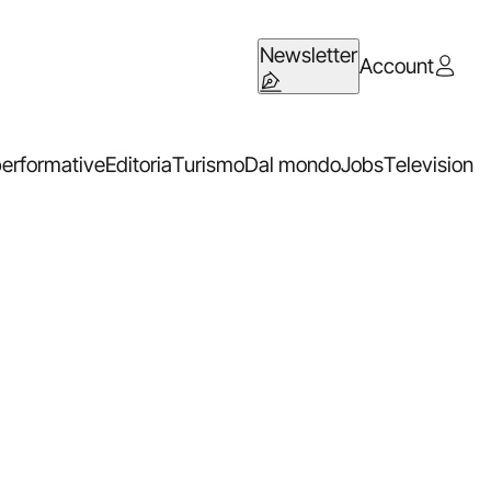
Newsletter
Account
performative
Editoria
Turismo
Dal mondo
Jobs
Television