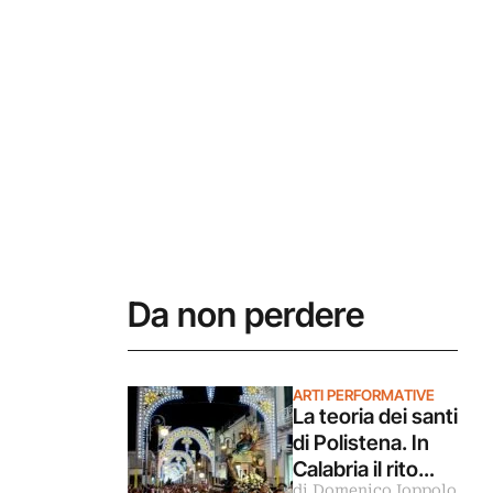
Da non perdere
e
ARTI PERFORMATIVE
La teoria dei santi
di Polistena. In
Calabria il rito
di Domenico Ioppolo