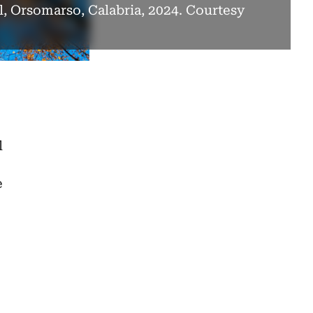
al, Orsomarso, Calabria, 2024. Courtesy
l
e