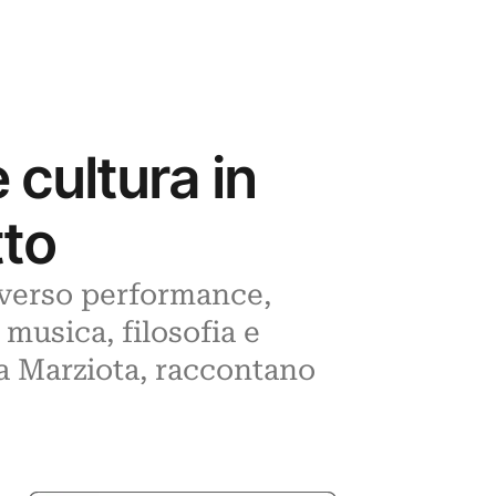
e cultura in
tto
raverso performance,
 musica, filosofia e
ca Marziota, raccontano