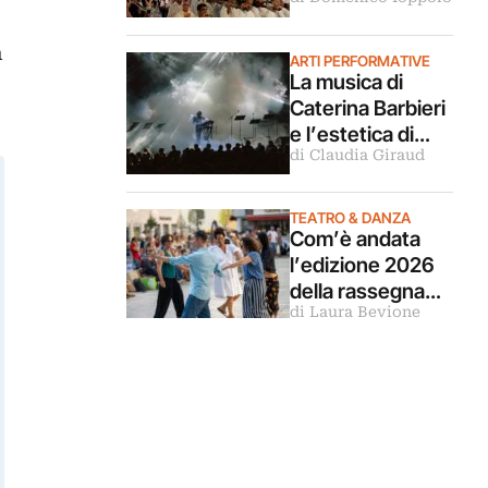
come antidoto
all’entropia
à
ARTI PERFORMATIVE
La musica di
Caterina Barbieri
e l’estetica di
di Claudia Giraud
Christian Marclay
aprono il
Romaeuropa
TEATRO & DANZA
Com’è andata
Festival 2026
l’edizione 2026
della rassegna
di Laura Bevione
Bolzano Danza. Il
reportage