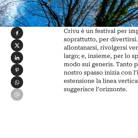
Condividi su Facebook
Crivu è un festival per im
soprattutto, per divertirs
Condividi su X
allontanarsi, rivolgersi ve
Condividi su LinkedIn
largo; e, insieme, per lo 
modo sui generis. Tanto per
Condividi su Pinterest
nostro spasso inizia con l
Condividi su WhatsApp
estensione la linea vertic
suggerisce l’orizzonte.
Condividi su Email