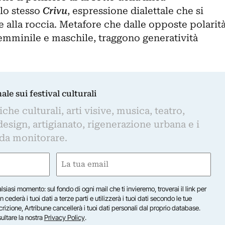
 lo stesso
Crivu
, espressione dialettale che si
he alla roccia. Metafore che dalle opposte polarit
emminile e maschile, traggono generatività
nale sui festival culturali
iche culturali, arti visive, musica, teatro,
design, artigianato, rigenerazione urbana e i
 da monitorare.
Email
(Obbligatorio)
lsiasi momento: sul fondo di ogni mail che ti invieremo, troverai il link per
n cederà i tuoi dati a terze parti e utilizzerà i tuoi dati secondo le tue
scrizione, Artribune cancellerà i tuoi dati personali dal proprio database.
sultare la nostra
Privacy Policy
.