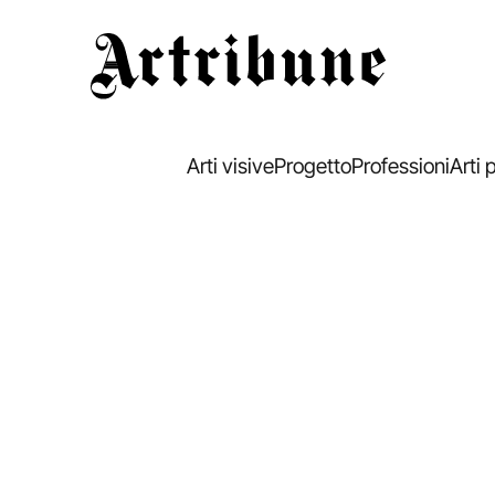
Artribune
Arti visive
Progetto
Professioni
Arti 