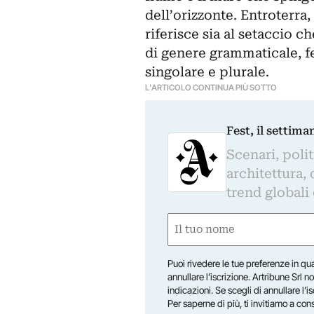
dell’orizzonte. Entroterra,
riferisce sia al setaccio c
di genere grammaticale, f
singolare e plurale.
L'ARTICOLO CONTINUA PIÙ SOTTO
Fest, il settima
Scenari, polit
architettura, 
trend globali
Nome
(Obbligatorio)
Nome
Puoi rivedere le tue preferenze in qua
annullare l’iscrizione. Artribune Srl no
indicazioni. Se scegli di annullare l’i
Per saperne di più, ti invitiamo a con