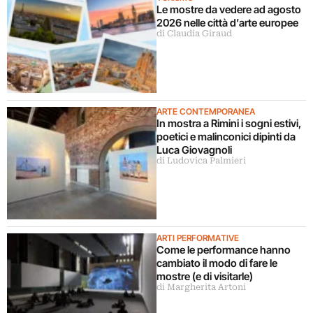
Le mostre da vedere ad agosto
2026 nelle città d’arte europee
di Claudia Giraud
ARTE CONTEMPORANEA
In mostra a Rimini i sogni estivi,
poetici e malinconici dipinti da
Luca Giovagnoli
di Ludovica Palmieri
ARTI PERFORMATIVE
Come le performance hanno
cambiato il modo di fare le
mostre (e di visitarle)
di Margherita Artoni