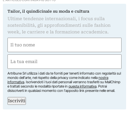
L'ARTICOLO CONTINUA PIÙ SOTTO
Tailor, il quindicinale su moda e cultura
Ultime tendenze internazionali, i focus sulla
sostenibilità, gli approfondimenti sulle fashion
week, le carriere e la formazione accademica.
Nome
(Obbligatorio)
Nome
Email
(Obbligatorio)
Artribune Srl utilizza i dati da te forniti per tenerti informato con regolarità sul
mondo dell'arte, nel rispetto della privacy come indicato nella
nostra
informativa
. Iscrivendoti i tuoi dati personali verranno trasferiti su MailChimp
e trattati secondo le modalità riportate in
questa informativa
. Potrai
disiscriverti in qualsiasi momento con l'apposito link presente nelle email.
Iscriviti