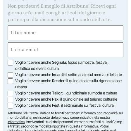
Non perdetevi il meglio di Artribune! Ricevi ogni
giorno un'e-mail con gli articoli del giorno e
partecipa alla discussione sul mondo dell'arte.
Nome
(Obbligatorio)
Nome
Email
(Obbligatorio)
Opzioni
Voglio ricevere anche
Segnala
: focus su mostre, festival,
didattica ed eventi culturali
Voglio ricevere anche
Incanti
: il settimanale sul mercato dell'arte
Voglio ricevere anche
Render
: il quindicinale sulla rigenerazione
urbana
Voglio ricevere anche
Tailor
: il quindicinale su moda e cultura
Voglio ricevere anche
Pax
: il quindicinale sul turismo culturale
Voglio ricevere anche
Fest
: il settimanale sui festival culturali
Artribune Srl utilizza i dati da te forniti per tenerti informato con regolarità sul
mondo dell'arte, nel rispetto della privacy come indicato nella
nostra
informativa
. Iscrivendoti i tuoi dati personali verranno trasferiti su MailChimp
e trattati secondo le modalità riportate in
questa informativa
. Potrai
disiscriverti in qualsiasi momento con l'apposito link presente nelle email.