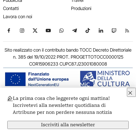
Pubblicità
Travel
Contatti
Produzioni
Lavora con noi
Seguici su Facebook
Seguici su Instagram
Seguici su X
Seguici su YouTube
Seguici su WhatsApp
Seguici su Telegram
Seguici su TikTok
Seguici su Link
Seguici su
Segui
Sito realizzato con il contributo bando TOCC Decreto Direttoriale
n. 385 del 19/10/2022 PROT. PROGETTOTOCC0000125
COR15906233 CUPC87J23001080008
La prima cosa che leggerete ogni mattina!
© 2011-2026 ARTRIBUNE srl – Corso Vittorio Emanuele II, 287 –
Iscrivetevi alla newsletter quotidiana di
00186 Roma - P.I. 11381581005
Artribune per non perdere nessuna notizia
Privacy: Responsabile della protezione dei dati personali
ARTRIBUNE srl – Corso Vittorio Emanuele II, 287 – 00186 Roma
Iscriviti alla newsletter
Termini e condizioni
Privacy Policy
Cookie Policy
Credits