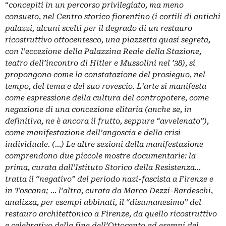
“
concepiti in un percorso privilegiato, ma meno
consueto, nel Centro storico fiorentino (i cortili di antichi
palazzi, alcuni scelti per il degrado di un restauro
ricostruttivo ottocentesco, una piazzetta quasi segreta,
con l’eccezione della Palazzina Reale della Stazione,
teatro dell’incontro di Hitler e Mussolini nel ’38), si
propongono come la constatazione del prosieguo, nel
tempo, del tema e del suo rovescio. L’arte si manifesta
come espressione della cultura del contropotere, come
negazione di una concezione elitaria (anche se, in
definitiva, ne è ancora il frutto, seppure “avvelenato”),
come manifestazione dell’angoscia e della crisi
individuale. (…) Le altre sezioni della manifestazione
comprendono due piccole mostre documentarie: la
prima, curata dall’Istituto Storico della Resistenza…
tratta il “negativo” del periodo nazi-fascista a Firenze e
in Toscana; … l’altra, curata da Marco Dezzi-Bardeschi,
analizza, per esempi abbinati, il “disumanesimo” del
restauro architettonico a Firenze, da quello ricostruttivo
e celebrativo della fine dell’Ottocento ad esempi del