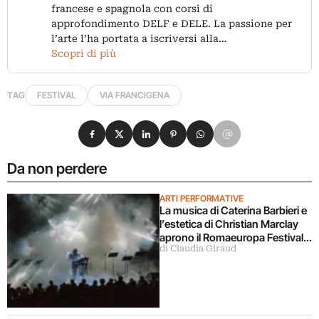
francese e spagnola con corsi di
approfondimento DELF e DELE. La passione per
l’arte l’ha portata a iscriversi alla…
Scopri di più
TAG
FESTIVAL
VIA FRANCIGENA
Condividi su Facebook
Condividi su X
Condividi su LinkedIn
Condividi su Pinterest
Condividi su WhatsApp
Condividi su Email
Da non perdere
ARTI PERFORMATIVE
La musica di Caterina Barbieri e
l’estetica di Christian Marclay
aprono il Romaeuropa Festival
di Claudia Giraud
2026