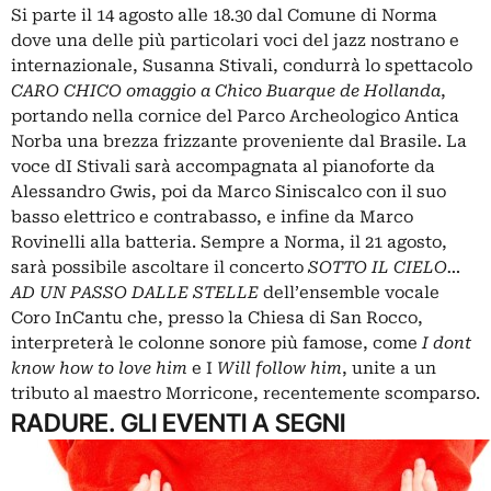
Si parte il 14 agosto alle 18.30 dal Comune di Norma
dove una delle più particolari voci del jazz nostrano e
internazionale, Susanna Stivali, condurrà lo spettacolo
CARO CHICO omaggio a Chico Buarque de Hollanda
,
portando nella cornice del Parco Archeologico Antica
Norba una brezza frizzante proveniente dal Brasile. La
voce dI Stivali sarà accompagnata al pianoforte da
Alessandro Gwis, poi da Marco Siniscalco con il suo
basso elettrico e contrabasso, e infine da Marco
Rovinelli alla batteria. Sempre a Norma, il 21 agosto,
sarà possibile ascoltare il concerto
SOTTO IL CIELO…
AD UN PASSO DALLE STELLE
dell’ensemble vocale
Coro InCantu che, presso la Chiesa di San Rocco,
interpreterà le colonne sonore più famose, come
I dont
know how to love him
e I
Will follow him
, unite a un
tributo al maestro Morricone, recentemente scomparso.
RADURE. GLI EVENTI A SEGNI