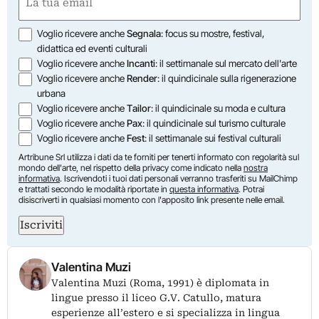
(Obbligatorio)
Opzioni
Voglio ricevere anche
Segnala
: focus su mostre, festival,
didattica ed eventi culturali
Voglio ricevere anche
Incanti
: il settimanale sul mercato dell'arte
Voglio ricevere anche
Render
: il quindicinale sulla rigenerazione
urbana
Voglio ricevere anche
Tailor
: il quindicinale su moda e cultura
Voglio ricevere anche
Pax
: il quindicinale sul turismo culturale
Voglio ricevere anche
Fest
: il settimanale sui festival culturali
Artribune Srl utilizza i dati da te forniti per tenerti informato con regolarità sul
mondo dell'arte, nel rispetto della privacy come indicato nella
nostra
informativa
. Iscrivendoti i tuoi dati personali verranno trasferiti su MailChimp
e trattati secondo le modalità riportate in
questa informativa
. Potrai
disiscriverti in qualsiasi momento con l'apposito link presente nelle email.
Iscriviti
Valentina Muzi
Valentina Muzi (Roma, 1991) è diplomata in
lingue presso il liceo G.V. Catullo, matura
esperienze all’estero e si specializza in lingua