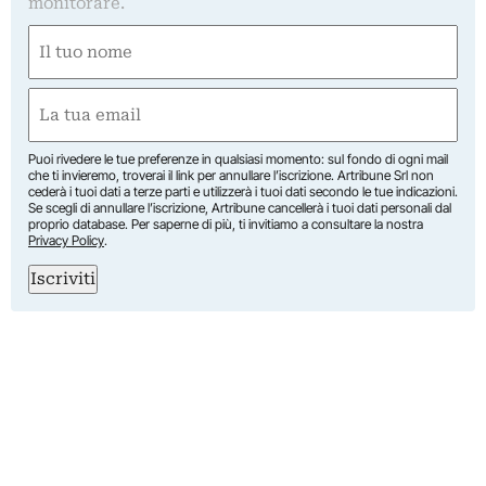
monitorare.
Nome
(Obbligatorio)
Nome
Email
(Obbligatorio)
Puoi rivedere le tue preferenze in qualsiasi momento: sul fondo di ogni mail
che ti invieremo, troverai il link per annullare l’iscrizione. Artribune Srl non
cederà i tuoi dati a terze parti e utilizzerà i tuoi dati secondo le tue indicazioni.
Se scegli di annullare l’iscrizione, Artribune cancellerà i tuoi dati personali dal
proprio database. Per saperne di più, ti invitiamo a consultare la nostra
Privacy Policy
.
Iscriviti