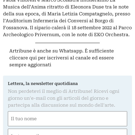
Paola Villoresi e Marco Scolastra intoneranno La
Musica dell’Anima ritratto di Eleonora Duse tra le note
della sua epoca, di Maria Letizia Compatagnelo, presso
l’Auditorium Infermeria dei Conversi al Borgo di
Fossanova. Il sipario calerà il 18 settembre 2022 al Parco
Archeologico Privernum, con le note di EKO Orchestra.
Artribune è anche su Whatsapp. È sufficiente
cliccare qui
per iscriversi al canale ed essere
sempre aggiornati
Lettera, la newsletter quotidiana
Non perdetevi il meglio di Artribune! Ricevi ogni
giorno un'e-mail con gli articoli del giorno e
partecipa alla discussione sul mondo dell'arte.
Nome
(Obbligatorio)
Nome
Email