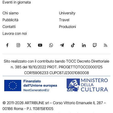
Eventi in giornata
Chi siamo
University
Pubblicità
Travel
Contatti
Produzioni
Lavora con noi
Seguici su Facebook
Seguici su Instagram
Seguici su X
Seguici su YouTube
Seguici su WhatsApp
Seguici su Telegram
Seguici su TikTok
Seguici su Link
Seguici su
Segui
Sito realizzato con il contributo bando TOCC Decreto Direttoriale
n. 385 del 19/10/2022 PROT. PROGETTOTOCC0000125
COR15906233 CUPC87J23001080008
© 2011-2026 ARTRIBUNE srl – Corso Vittorio Emanuele II, 287 –
00186 Roma - P.I. 11381581005