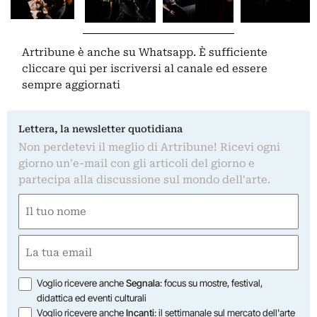
Artribune è anche su Whatsapp. È sufficiente
cliccare qui
per iscriversi al canale ed essere
sempre aggiornati
Lettera, la newsletter quotidiana
Non perdetevi il meglio di Artribune! Ricevi ogni
giorno un'e-mail con gli articoli del giorno e
partecipa alla discussione sul mondo dell'arte.
Nome
(Required)
First
Email
(Required)
Opzioni
Voglio ricevere anche
Segnala
: focus su mostre, festival,
didattica ed eventi culturali
Voglio ricevere anche
Incanti
: il settimanale sul mercato dell'arte