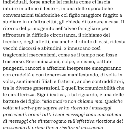
individuali, forse anche lei malata come ci lascia
intuire in ultimo il testo ‒, in una delle sporadiche
conversazioni telefoniche col figlio maggiore fuggito a
studiare in un’altra città, gli chiede di tornare a casa. Il
ritorno del primogenito nell’alveo famigliare per
affrontare la difficile circostanza, il richiamo del
focolare, degli affetti, ma anche il rifiuto di essi, ridesta
vecchi discorsi e abitudini. S’innescano così
tragicomici meccanismi, come se il tempo non fosse
trascorso. Recriminazioni, colpe, cinismo, battute
pungenti, rancori e affezioni inespresse emergeranno
con crudeltà e con tenerezza manifestando, di volta in
volta, sentimenti filiali e fraterni, anche contraddittori,
tra le diverse generazioni. E quell’incomunicabilità che
le caratterizza. Significativa, a tal riguardo, è una delle
battute del figlio: “
Mia madre non chiama mai. Qualche
volta mi scrive per sapere se ho ricevuto i messaggi
precedenti: ormai tutti i suoi messaggi sono una catena
di messaggi che s’interrogano sull’effettiva ricezione del
messaggio di prima fino a risalire al messaggio