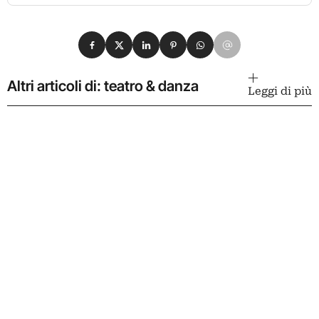
Condividi su Facebook
Condividi su X
Condividi su LinkedIn
Condividi su Pinterest
Condividi su WhatsApp
Condividi su Email
Altri articoli di: teatro & danza
Leggi di più