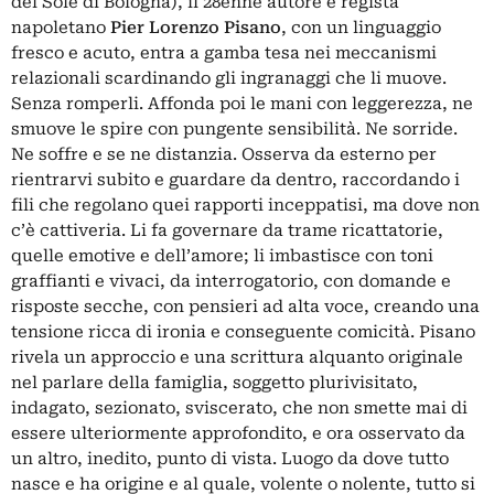
del Sole di Bologna), il 28enne autore e regista
napoletano
Pier Lorenzo Pisano
, con un linguaggio
fresco e acuto, entra a gamba tesa nei meccanismi
relazionali scardinando gli ingranaggi che li muove.
Senza romperli. Affonda poi le mani con leggerezza, ne
smuove le spire con pungente sensibilità. Ne sorride.
Ne soffre e se ne distanzia. Osserva da esterno per
rientrarvi subito e guardare da dentro, raccordando i
fili che regolano quei rapporti inceppatisi, ma dove non
c’è cattiveria. Li fa governare da trame ricattatorie,
quelle emotive e dell’amore; li imbastisce con toni
graffianti e vivaci, da interrogatorio, con domande e
risposte secche, con pensieri ad alta voce, creando una
tensione ricca di ironia e conseguente comicità. Pisano
rivela un approccio e una scrittura alquanto originale
nel parlare della famiglia, soggetto plurivisitato,
indagato, sezionato, sviscerato, che non smette mai di
essere ulteriormente approfondito, e ora osservato da
un altro, inedito, punto di vista. Luogo da dove tutto
nasce e ha origine e al quale, volente o nolente, tutto si