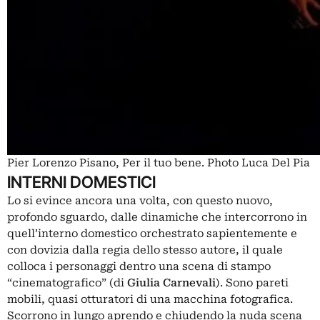
Pier Lorenzo Pisano, Per il tuo bene. Photo Luca Del Pia
INTERNI DOMESTICI
Lo si evince ancora una volta, con questo nuovo,
profondo sguardo, dalle dinamiche che intercorrono in
quell’interno domestico orchestrato sapientemente e
con dovizia dalla regia dello stesso autore, il quale
colloca i personaggi dentro una scena di stampo
“cinematografico” (di
Giulia Carnevali
). Sono pareti
mobili, quasi otturatori di una macchina fotografica.
Scorrono in lungo aprendo e chiudendo la nuda scena