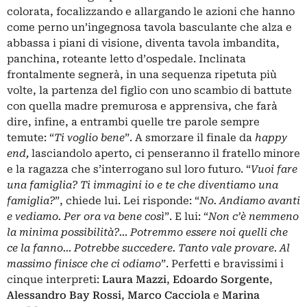
colorata, focalizzando e allargando le azioni che hanno
come perno un’ingegnosa tavola basculante che alza e
abbassa i piani di visione, diventa tavola imbandita,
panchina, roteante letto d’ospedale. Inclinata
frontalmente segnerà, in una sequenza ripetuta più
volte, la partenza del figlio con uno scambio di battute
con quella madre premurosa e apprensiva, che farà
dire, infine, a entrambi quelle tre parole sempre
temute: “
Ti voglio bene
”. A smorzare il finale da
happy
end,
lasciandolo aperto, ci penseranno il fratello minore
e la ragazza che s’interrogano sul loro futuro. “
Vuoi fare
una famiglia? Ti immagini io e te che diventiamo una
famiglia?
”, chiede lui. Lei risponde: “
No. Andiamo avanti
e vediamo. Per ora va bene così
”. E lui: “
Non c’è nemmeno
la minima possibilità?… Potremmo essere noi quelli che
ce la fanno… Potrebbe succedere. Tanto vale provare. Al
massimo finisce che ci odiamo
”. Perfetti e bravissimi i
cinque interpreti:
Laura Mazzi
,
Edoardo Sorgente
,
Alessandro Bay Rossi
,
Marco Cacciola
e
Marina