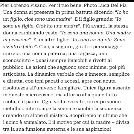
Pier Lorenzo Pisano, Per il tuo bene. Photo Luca Del Pia
Una donna si presenta in prima battuta dicendo: “
Io ho
un figlio, cioè sono una madre
”. E il figlio grande: “
Io
sono un figlio. Cioè ho una madre
”. Più avanti, la stessa
donna cambiando veste: “
Io sono una nonna. Una madre
in pensione
”. E un altro figlio: “
Io sono un nipote. Sono
viziato e felice
”. Così, a seguire, gli altri personaggi –
uno zio, una nonna paterna, una ragazza, uno
sconosciuto – quasi sempre immobili e rivolti al
pubblico. Le azioni che seguono sono minime, poi più
articolate. La dinamica verbale che s’innesca, semplice
e diretta, con toni pacati o accesi, apre con acuta
risolutezza all’universo famigliare. Unica figura assente
in questo microcosmo, ma attorno alla quale tutto
ruota, è il padre. Ogni volta evocato, un cupo suono
metallico interrompe la scena e cambia la sequenza
creando un alone di mistero. Scopriremo in ultimo che
l’uomo è ammalato. È il motivo per cui la madre – divisa
tra la sua funzione materna e le sue aspirazioni