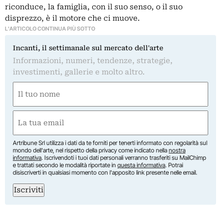
riconduce, la famiglia, con il suo senso, o il suo
disprezzo, è il motore che ci muove.
L'ARTICOLO CONTINUA PIÙ SOTTO
Incanti, il settimanale sul mercato dell'arte
Informazioni, numeri, tendenze, strategie,
investimenti, gallerie e molto altro.
Nome
(Required)
First
Email
(Required)
Artribune Srl utilizza i dati da te forniti per tenerti informato con regolarità sul
mondo dell'arte, nel rispetto della privacy come indicato nella
nostra
informativa
. Iscrivendoti i tuoi dati personali verranno trasferiti su MailChimp
e trattati secondo le modalità riportate in
questa informativa
. Potrai
disiscriverti in qualsiasi momento con l'apposito link presente nelle email.
Iscriviti