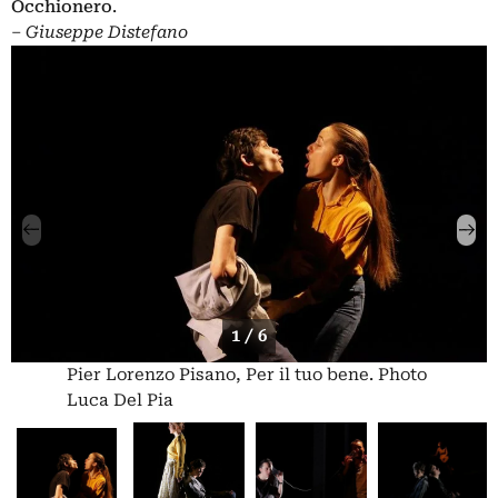
Occhionero
.
‒
Giuseppe Distefano
1 / 6
Pier Lorenzo Pisano, Per il tuo bene. Photo
Luca Del Pia