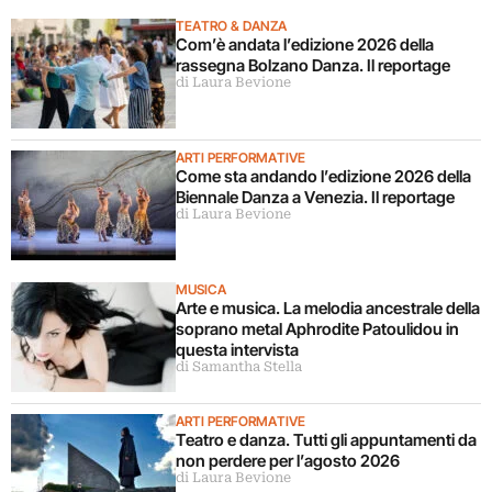
TEATRO & DANZA
Com’è andata l’edizione 2026 della
rassegna Bolzano Danza. Il reportage
di Laura Bevione
ARTI PERFORMATIVE
Come sta andando l’edizione 2026 della
Biennale Danza a Venezia. Il reportage
di Laura Bevione
MUSICA
Arte e musica. La melodia ancestrale della
soprano metal Aphrodite Patoulidou in
questa intervista
di Samantha Stella
ARTI PERFORMATIVE
Teatro e danza. Tutti gli appuntamenti da
non perdere per l’agosto 2026
di Laura Bevione