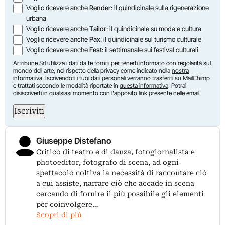
Voglio ricevere anche
Render
: il quindicinale sulla rigenerazione
urbana
Voglio ricevere anche
Tailor
: il quindicinale su moda e cultura
Voglio ricevere anche
Pax
: il quindicinale sul turismo culturale
Voglio ricevere anche
Fest
: il settimanale sui festival culturali
Artribune Srl utilizza i dati da te forniti per tenerti informato con regolarità sul
mondo dell'arte, nel rispetto della privacy come indicato nella
nostra
informativa
. Iscrivendoti i tuoi dati personali verranno trasferiti su MailChimp
e trattati secondo le modalità riportate in
questa informativa
. Potrai
disiscriverti in qualsiasi momento con l'apposito link presente nelle email.
Iscriviti
Giuseppe Distefano
Critico di teatro e di danza, fotogiornalista e
photoeditor, fotografo di scena, ad ogni
spettacolo coltiva la necessità di raccontare ciò
a cui assiste, narrare ciò che accade in scena
cercando di fornire il più possibile gli elementi
per coinvolgere…
Scopri di più