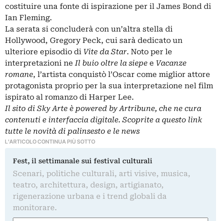
costituire una fonte di ispirazione per il James Bond di
Ian Fleming.
La serata si concluderà con un’altra stella di
Hollywood, Gregory Peck, cui sarà dedicato un
ulteriore episodio di
Vite da Star
. Noto per le
interpretazioni ne
Il buio oltre la siepe
e
Vacanze
romane
, l’artista conquistò l’Oscar come miglior attore
protagonista proprio per la sua interpretazione nel film
ispirato al romanzo di Harper Lee.
Il sito di Sky Arte è powered by Artribune, che ne cura
contenuti e interfaccia digitale. Scoprite a questo link
tutte le novità di palinsesto e le news
L'ARTICOLO CONTINUA PIÙ SOTTO
Fest, il settimanale sui festival culturali
Scenari, politiche culturali, arti visive, musica,
teatro, architettura, design, artigianato,
rigenerazione urbana e i trend globali da
monitorare.