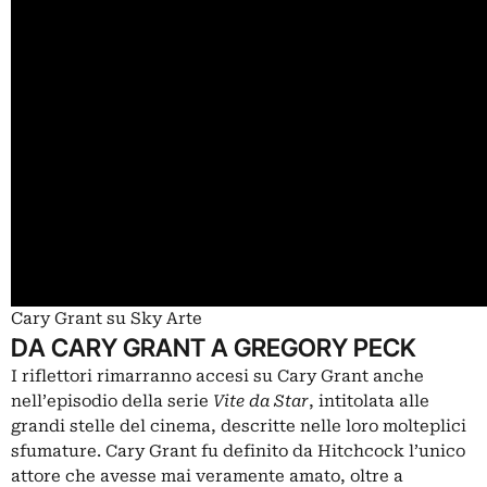
Cary Grant su Sky Arte
DA CARY GRANT A GREGORY PECK
I riflettori rimarranno accesi su Cary Grant anche
nell’episodio della serie
Vite da Star
, intitolata alle
grandi stelle del cinema, descritte nelle loro molteplici
sfumature. Cary Grant fu definito da Hitchcock l’unico
attore che avesse mai veramente amato, oltre a