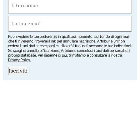
Nome
(Obbligatorio)
Nome
Email
(Obbligatorio)
Puoi rivedere le tue preferenze in qualsiasi momento: sul fondo di ogni mail
che ti invieremo, troverai il link per annullare l’iscrizione. Artribune Srl non
cederà i tuoi dati a terze parti e utilizzerà i tuoi dati secondo le tue indicazioni.
Se scegli di annullare l’iscrizione, Artribune cancellerà i tuoi dati personali dal
proprio database. Per saperne di più, ti invitiamo a consultare la nostra
Privacy Policy
.
Iscriviti