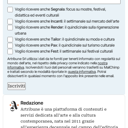
Opzioni
Voglio ricevere anche
Segnala
: focus su mostre, festival,
didattica ed eventi culturali
Voglio ricevere anche
Incanti
: il settimanale sul mercato dell'arte
Voglio ricevere anche
Render
: il quindicinale sulla rigenerazione
urbana
Voglio ricevere anche
Tailor
: il quindicinale su moda e cultura
Voglio ricevere anche
Pax
: il quindicinale sul turismo culturale
Voglio ricevere anche
Fest
: il settimanale sui festival culturali
Artribune Srl utilizza i dati da te forniti per tenerti informato con regolarità sul
mondo dell'arte, nel rispetto della privacy come indicato nella
nostra
informativa
. Iscrivendoti i tuoi dati personali verranno trasferiti su MailChimp
e trattati secondo le modalità riportate in
questa informativa
. Potrai
disiscriverti in qualsiasi momento con l'apposito link presente nelle email.
Iscriviti
Redazione
Artribune è una piattaforma di contenuti e
servizi dedicata all’arte e alla cultura
contemporanea, nata nel 2011 grazie
all’esperienza decennale nel campo dell’editoria,