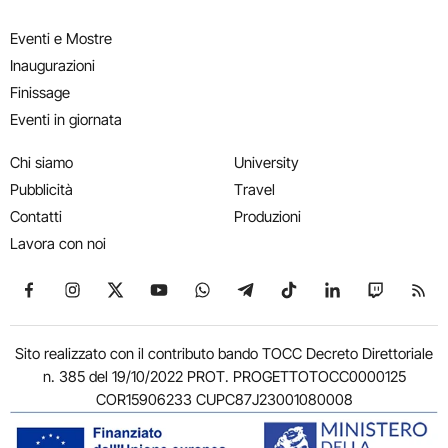
Eventi e Mostre
Inaugurazioni
Finissage
Eventi in giornata
Chi siamo
University
Pubblicità
Travel
Contatti
Produzioni
Lavora con noi
Seguici su Facebook
Seguici su Instagram
Seguici su X
Seguici su YouTube
Seguici su WhatsApp
Seguici su Telegram
Seguici su TikTok
Seguici su Link
Seguici su
Segui
Sito realizzato con il contributo bando TOCC Decreto Direttoriale
n. 385 del 19/10/2022 PROT. PROGETTOTOCC0000125
COR15906233 CUPC87J23001080008