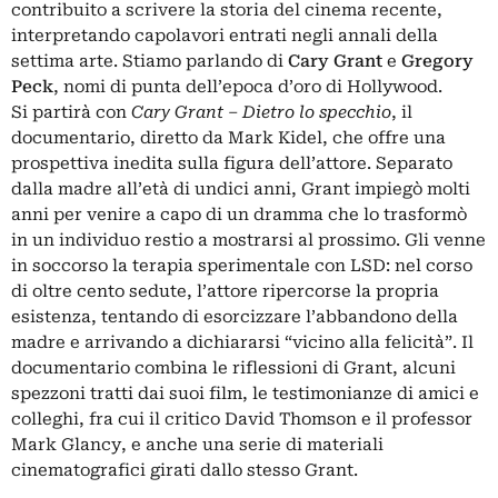
contribuito a scrivere la storia del cinema recente,
interpretando capolavori entrati negli annali della
settima arte. Stiamo parlando di
Cary Grant
e
Gregory
Peck
, nomi di punta dell’epoca d’oro di Hollywood.
Si partirà con
Cary Grant ‒ Dietro lo specchio
, il
documentario, diretto da Mark Kidel, che offre una
prospettiva inedita sulla figura dell’attore. Separato
dalla madre all’età di undici anni, Grant impiegò molti
anni per venire a capo di un dramma che lo trasformò
in un individuo restio a mostrarsi al prossimo. Gli venne
in soccorso la terapia sperimentale con LSD: nel corso
di oltre cento sedute, l’attore ripercorse la propria
esistenza, tentando di esorcizzare l’abbandono della
madre e arrivando a dichiararsi “vicino alla felicità”. Il
documentario combina le riflessioni di Grant, alcuni
spezzoni tratti dai suoi film, le testimonianze di amici e
colleghi, fra cui il critico David Thomson e il professor
Mark Glancy, e anche una serie di materiali
cinematografici girati dallo stesso Grant.