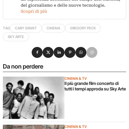
del giornalismo e delle nuove tecnologie.
Scopri di più
TAG
CARY GRANT
CINEMA
GREGORY PECK
SKY ARTE
Condividi su Facebook
Condividi su X
Condividi su LinkedIn
Condividi su Pinterest
Condividi su WhatsApp
Condividi su Email
Da non perdere
CINEMA & TV
Il più grande film concerto di
tutti i tempi approda su Sky Arte
CINEMA & TV