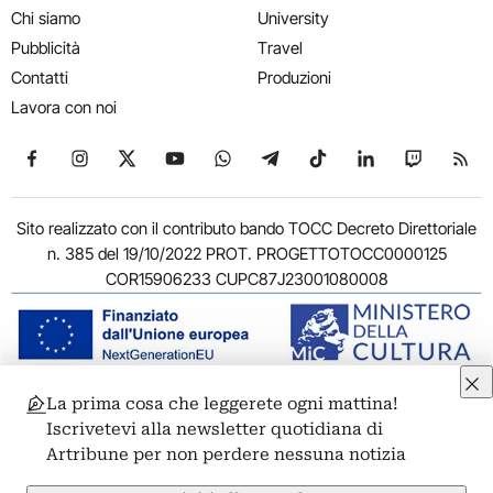
Chi siamo
University
Pubblicità
Travel
Contatti
Produzioni
Lavora con noi
Seguici su Facebook
Seguici su Instagram
Seguici su X
Seguici su YouTube
Seguici su WhatsApp
Seguici su Telegram
Seguici su TikTok
Seguici su Link
Seguici su
Segui
Sito realizzato con il contributo bando TOCC Decreto Direttoriale
n. 385 del 19/10/2022 PROT. PROGETTOTOCC0000125
COR15906233 CUPC87J23001080008
La prima cosa che leggerete ogni mattina!
© 2011-2026 ARTRIBUNE srl – Corso Vittorio Emanuele II, 287 –
Iscrivetevi alla newsletter quotidiana di
00186 Roma - P.I. 11381581005
Artribune per non perdere nessuna notizia
Privacy: Responsabile della protezione dei dati personali
ARTRIBUNE srl – Corso Vittorio Emanuele II, 287 – 00186 Roma