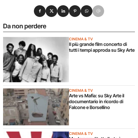
Condividi su Facebook
Condividi su X
Condividi su LinkedIn
Condividi su Pinterest
Condividi su WhatsApp
Condividi su Email
Da non perdere
CINEMA & TV
Il più grande film concerto di
tutti i tempi approda su Sky Arte
CINEMA & TV
Arte vs Mafia: su Sky Arte il
documentario in ricordo di
Falcone e Borsellino
CINEMA & TV