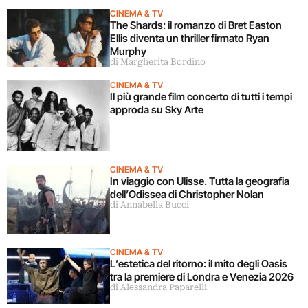
CINEMA & TV
The Shards: il romanzo di Bret Easton
Ellis diventa un thriller firmato Ryan
Murphy
di Margherita Bordino
CINEMA & TV
Il più grande film concerto di tutti i tempi
approda su Sky Arte
CINEMA & TV
In viaggio con Ulisse. Tutta la geografia
dell’Odissea di Christopher Nolan
di Annabella Bucci
CINEMA & TV
L’estetica del ritorno: il mito degli Oasis
tra la premiere di Londra e Venezia 2026
di Alessandra Paparelli