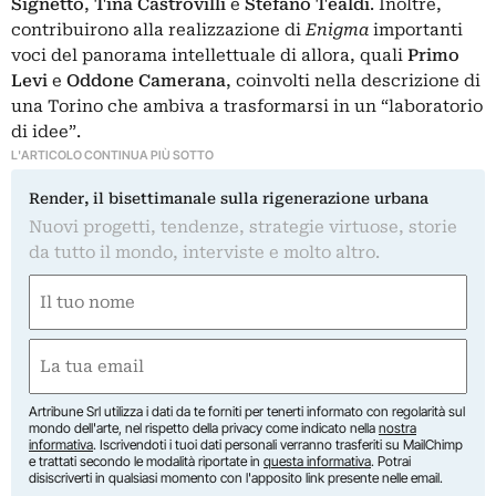
Signetto
,
Tina Castrovilli
e
Stefano Tealdi
. Inoltre,
contribuirono alla realizzazione di
Enigma
importanti
voci del panorama intellettuale di allora, quali
Primo
Levi
e
Oddone Camerana
, coinvolti nella descrizione di
una Torino che ambiva a trasformarsi in un “laboratorio
di idee”.
L'ARTICOLO CONTINUA PIÙ SOTTO
Render, il bisettimanale sulla rigenerazione urbana
Nuovi progetti, tendenze, strategie virtuose, storie
da tutto il mondo, interviste e molto altro.
Nome
(Required)
First
Email
(Required)
Artribune Srl utilizza i dati da te forniti per tenerti informato con regolarità sul
mondo dell'arte, nel rispetto della privacy come indicato nella
nostra
informativa
. Iscrivendoti i tuoi dati personali verranno trasferiti su MailChimp
e trattati secondo le modalità riportate in
questa informativa
. Potrai
disiscriverti in qualsiasi momento con l'apposito link presente nelle email.