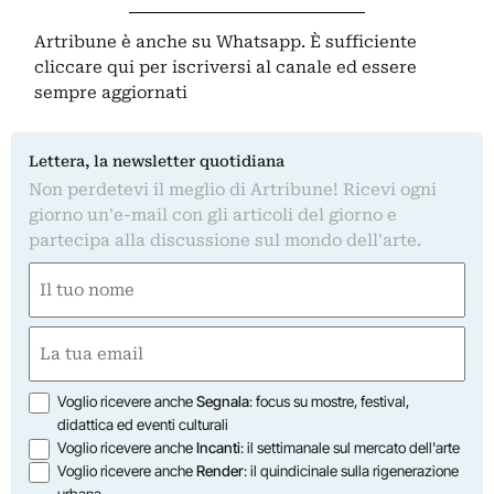
Artribune è anche su Whatsapp. È sufficiente
cliccare qui
per iscriversi al canale ed essere
sempre aggiornati
Lettera, la newsletter quotidiana
Non perdetevi il meglio di Artribune! Ricevi ogni
giorno un'e-mail con gli articoli del giorno e
partecipa alla discussione sul mondo dell'arte.
Nome
(Required)
First
Email
(Required)
Opzioni
Voglio ricevere anche
Segnala
: focus su mostre, festival,
didattica ed eventi culturali
Voglio ricevere anche
Incanti
: il settimanale sul mercato dell'arte
Voglio ricevere anche
Render
: il quindicinale sulla rigenerazione
urbana