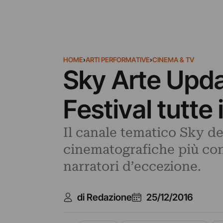
HOME
›
ARTI PERFORMATIVE
›
CINEMA & TV
Sky Arte Upda
Festival tutte
Il canale tematico Sky d
cinematografiche più cono
narratori d’eccezione.
di Redazione
25/12/2016