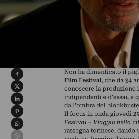
Condividi su Facebook
Non ha dimenticato il pigl
Film Festival
, che da 34 
Condividi su X
conoscere la produzione in
Condividi su LinkedIn
indipendenti e d’essai, e 
dall’ombra dei blockbuste
Condividi su Pinterest
Il focus in onda giovedì 2
Condividi su WhatsApp
Festival – Viaggio nella c
rassegna torinese, dando 
Condividi su Email
madrina
Jasmine Trinca
.