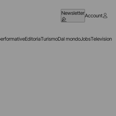
Newsletter
Account
performative
Editoria
Turismo
Dal mondo
Jobs
Television