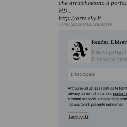
che arricchiscono il portal
HD…
http://arte.sky.it
L'ARTICOLO CONTINUA PIÙ SOTTO
Render, il bise
Nuovi progetti
il mondo, inte
Nome
(Obbligatorio)
Nome
Artribune Srl utilizza i dati da te forn
privacy come indicato nella
nostra i
e trattati secondo le modalità riporta
l'apposito link presente nelle email.
Iscriviti