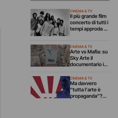
CINEMA & TV
Il più grande film
concerto di tutti i
tempi approda su
Sky Arte
CINEMA & TV
Arte vs Mafia: su
Sky Arte il
documentario in
ricordo di
Falcone e
CINEMA & TV
Borsellino
Ma davvero
“tutta l’arte è
propaganda”?
Risponde un
documentario su
Sky Arte