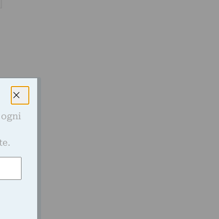
gli
 ogni
e
te.