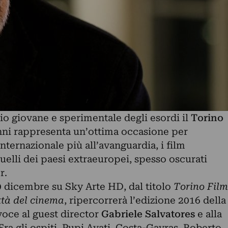
io giovane e sperimentale degli esordi il
Torino
anni rappresenta un’ottima occasione per
ternazionale più all’avanguardia, i film
quelli dei paesi extraeuropei, spesso oscurati
r.
9 dicembre su Sky Arte HD, dal titolo
Torino Film
ittà del cinema
, ripercorrerà l’edizione 2016 della
voce al guest director
Gabriele Salvatores
e alla
 Fra gli ospiti, Pupi Avati, Costa-Gavras, Roberto