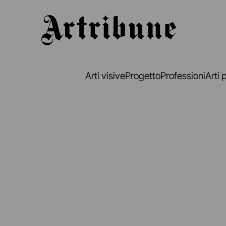
Artribune
Arti visive
Progetto
Professioni
Arti 