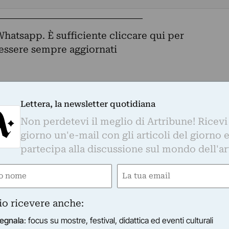
Whatsapp. È sufficiente
cliccare qui
per
d essere sempre aggiornati
otidiana
Lettera, la newsletter quotidiana
o di Artribune! Ricevi ogni giorno un'e-mail con 
Non perdetevi il meglio di Artribune! Ricevi
partecipa alla discussione sul mondo dell'arte.
giorno un'e-mail con gli articoli del giorno 
partecipa alla discussione sul mondo dell'ar
Email
e
Email
(Obbligatorio)
gatorio)
(Obbligatorio)
s su mostre, festival, didattica ed eventi culturali
timanale sul mercato dell'arte
io ricevere anche:
indicinale sulla rigenerazione urbana
egnala
: focus su mostre, festival, didattica ed eventi culturali
dicinale su moda e cultura