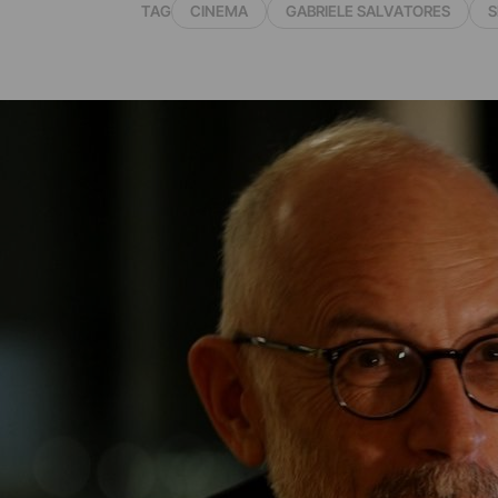
TAG
CINEMA
GABRIELE SALVATORES
S