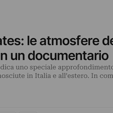
tes: le atmosfere de
 in un documentario
edica uno speciale approfondimento
sciute in Italia e all’estero. In co