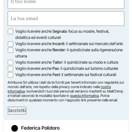
(Obbligatorio)
Nome
Email
(Obbligatorio)
Opzioni
Voglio ricevere anche
Segnala
: focus su mostre, festival,
didattica ed eventi culturali
Voglio ricevere anche
Incanti
: il settimanale sul mercato dell'arte
Voglio ricevere anche
Render
: il quindicinale sulla rigenerazione
urbana
Voglio ricevere anche
Tailor
: il quindicinale su moda e cultura
Voglio ricevere anche
Pax
: il quindicinale sul turismo culturale
Voglio ricevere anche
Fest
: il settimanale sui festival culturali
Artribune Srl utilizza i dati da te forniti per tenerti informato con regolarità sul
mondo dell'arte, nel rispetto della privacy come indicato nella
nostra
informativa
. Iscrivendoti i tuoi dati personali verranno trasferiti su MailChimp
e trattati secondo le modalità riportate in
questa informativa
. Potrai
disiscriverti in qualsiasi momento con l'apposito link presente nelle email.
Iscriviti
Federica Polidoro