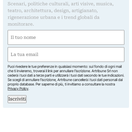
Scenari, politiche culturali, arti visive, musica,
teatro, architettura, design, artigianato,
rigenerazione urbana e i trend globali da
monitorare.
Nome
(Obbligatorio)
Nome
Email
(Obbligatorio)
Puoi rivedere le tue preferenze in qualsiasi momento: sul fondo di ogni mail
che ti invieremo, troverai il link per annullare l’iscrizione. Artribune Srl non
cederà i tuoi dati a terze parti e utilizzerà i tuoi dati secondo le tue indicazioni.
Se scegli di annullare l’iscrizione, Artribune cancellerà i tuoi dati personali dal
proprio database. Per saperne di più, ti invitiamo a consultare la nostra
Privacy Policy
.
Iscriviti