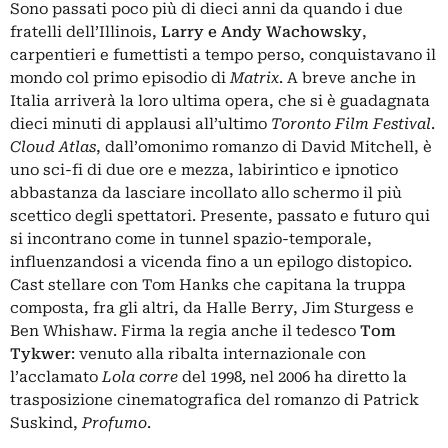
Sono passati poco più di dieci anni da quando i due
fratelli dell’Illinois,
Larry e Andy Wachowsky
,
carpentieri e fumettisti a tempo perso, conquistavano il
mondo col primo episodio di
Matrix
. A breve anche in
Italia arriverà la loro ultima opera, che si è guadagnata
dieci minuti di applausi all’ultimo
Toronto Film Festival
.
Cloud Atlas
, dall’omonimo romanzo di David Mitchell, è
uno sci-fi di due ore e mezza, labirintico e ipnotico
abbastanza da lasciare incollato allo schermo il più
scettico degli spettatori. Presente, passato e futuro qui
si incontrano come in tunnel spazio-temporale,
influenzandosi a vicenda fino a un epilogo distopico.
Cast stellare con Tom Hanks che capitana la truppa
composta, fra gli altri, da Halle Berry, Jim Sturgess e
Ben Whishaw. Firma la regia anche il tedesco
Tom
Tykwer
: venuto alla ribalta internazionale con
l’acclamato
Lola corre
del 1998
,
nel 2006 ha diretto la
trasposizione cinematografica del romanzo di Patrick
Suskind,
Profumo
.