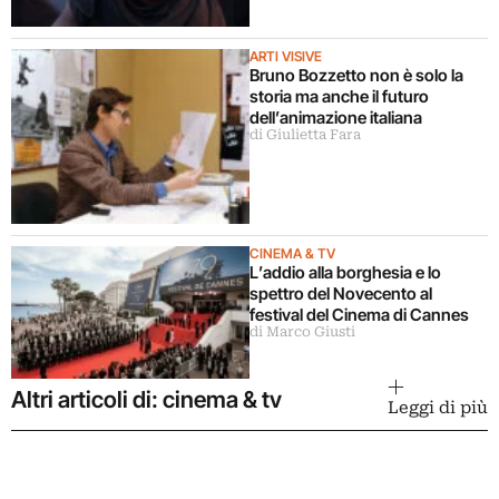
ARTI VISIVE
Bruno Bozzetto non è solo la
storia ma anche il futuro
dell’animazione italiana
di Giulietta Fara
CINEMA & TV
L’addio alla borghesia e lo
spettro del Novecento al
festival del Cinema di Cannes
di Marco Giusti
Altri articoli di: cinema & tv
Leggi di più