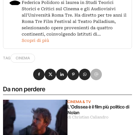
Federica Polidoro si laurea in Studi Teorici
Storici e Critici sul Cinema e gli Audiovisivi
all'Università Roma Tre. Ha diretto per tre anni il
Roma Tre Film Festival al Teatro Palladium,
selezionando opere provenienti da quattro
continenti, coinvolgendo Istituti di…
Scopri di più
TAG
CINEMA
Condividi su Facebook
Condividi su X
Condividi su LinkedIn
Condividi su Pinterest
Condividi su WhatsApp
Condividi su Email
Da non perdere
CINEMA & TV
L’Odissea è il film più politico di
Nolan
di Christian Caliandro