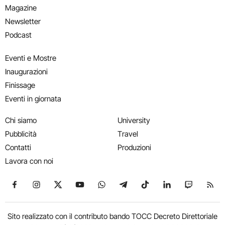
Magazine
Newsletter
Podcast
Eventi e Mostre
Inaugurazioni
Finissage
Eventi in giornata
Chi siamo
University
Pubblicità
Travel
Contatti
Produzioni
Lavora con noi
Seguici su Facebook
Seguici su Instagram
Seguici su X
Seguici su YouTube
Seguici su WhatsApp
Seguici su Telegram
Seguici su TikTok
Seguici su Link
Seguici su
Segui
Sito realizzato con il contributo bando TOCC Decreto Direttoriale