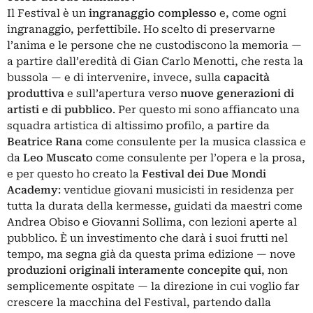
Il Festival è un
ingranaggio complesso
e, come ogni
ingranaggio, perfettibile. Ho scelto di preservarne
l’anima e le persone che ne custodiscono la memoria —
a partire dall’eredità di Gian Carlo Menotti, che resta la
bussola — e di intervenire, invece, sulla
capacità
produttiva
e sull’apertura verso
nuove generazioni di
artisti e di pubblico
. Per questo mi sono affiancato una
squadra artistica di altissimo profilo, a partire da
Beatrice Rana
come consulente per la musica classica e
da
Leo Muscato
come consulente per l’opera e la prosa,
e per questo ho creato la
Festival dei Due Mondi
Academy
: ventidue giovani musicisti in residenza per
tutta la durata della kermesse, guidati da maestri come
Andrea Obiso e Giovanni Sollima, con lezioni aperte al
pubblico. È un investimento che darà i suoi frutti nel
tempo, ma segna già da questa prima edizione — nove
produzioni originali interamente concepite qui
, non
semplicemente ospitate — la direzione in cui voglio far
crescere la macchina del Festival, partendo dalla