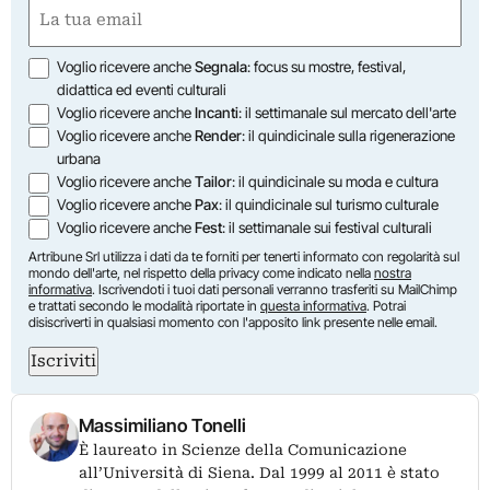
Nome
Email
(Obbligatorio)
Opzioni
Voglio ricevere anche
Segnala
: focus su mostre, festival,
didattica ed eventi culturali
Voglio ricevere anche
Incanti
: il settimanale sul mercato dell'arte
Voglio ricevere anche
Render
: il quindicinale sulla rigenerazione
urbana
Voglio ricevere anche
Tailor
: il quindicinale su moda e cultura
Voglio ricevere anche
Pax
: il quindicinale sul turismo culturale
Voglio ricevere anche
Fest
: il settimanale sui festival culturali
Artribune Srl utilizza i dati da te forniti per tenerti informato con regolarità sul
mondo dell'arte, nel rispetto della privacy come indicato nella
nostra
informativa
. Iscrivendoti i tuoi dati personali verranno trasferiti su MailChimp
e trattati secondo le modalità riportate in
questa informativa
. Potrai
disiscriverti in qualsiasi momento con l'apposito link presente nelle email.
Iscriviti
Massimiliano Tonelli
È laureato in Scienze della Comunicazione
all’Università di Siena. Dal 1999 al 2011 è stato