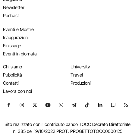
Newsletter
Podcast
Eventi e Mostre
Inaugurazioni
Finissage
Eventi in giornata
Chi siamo
University
Pubblicità
Travel
Contatti
Produzioni
Lavora con noi
Seguici su Facebook
Seguici su Instagram
Seguici su X
Seguici su YouTube
Seguici su WhatsApp
Seguici su Telegram
Seguici su TikTok
Seguici su Link
Seguici su
Segui
Sito realizzato con il contributo bando TOCC Decreto Direttoriale
n. 385 del 19/10/2022 PROT. PROGETTOTOCC0000125