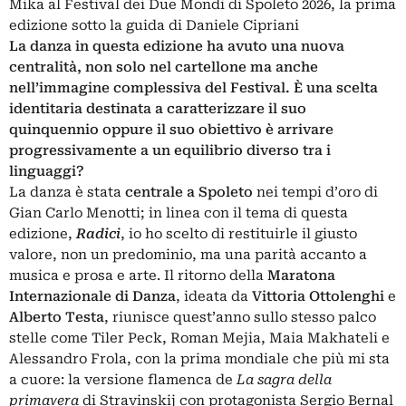
Mika al Festival dei Due Mondi di Spoleto 2026, la prima
edizione sotto la guida di Daniele Cipriani
La danza in questa edizione ha avuto una nuova
centralità, non solo nel cartellone ma anche
nell’immagine complessiva del Festival. È una scelta
identitaria destinata a caratterizzare il suo
quinquennio oppure il suo obiettivo è arrivare
progressivamente a un equilibrio diverso tra i
linguaggi?
La danza è stata
centrale a Spoleto
nei tempi d’oro di
Gian Carlo Menotti; in linea con il tema di questa
edizione,
Radici
, io ho scelto di restituirle il giusto
valore, non un predominio, ma una parità accanto a
musica e prosa e arte. Il ritorno della
Maratona
Internazionale di Danza
, ideata da
Vittoria Ottolenghi
e
Alberto Testa
, riunisce quest’anno sullo stesso palco
stelle come Tiler Peck, Roman Mejia, Maia Makhateli e
Alessandro Frola, con la prima mondiale che più mi sta
a cuore: la versione flamenca de
La sagra della
primavera
di Stravinskij con protagonista Sergio Bernal