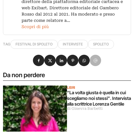
direttore della piattaforma editoriale cartacea e
web Exibart. Direttore editoriale del Gambero
Rosso dal 2012 al 2021. Ha moderato e preso
parte come relatore a…
Scopri di più
TAG
FESTIVAL DI SPOLETO
INTERVISTE
SPOLETO
Condividi su Facebook
Condividi su X
Condividi su LinkedIn
Condividi su Pinterest
Condividi su WhatsApp
Condividi su Email
Da non perdere
LIBRI
“La volta giusta è quella in cui
scegliamo noi stessi”. Intervista
alla scrittrice Lorenza Gentile
di Ginevra Barbetti