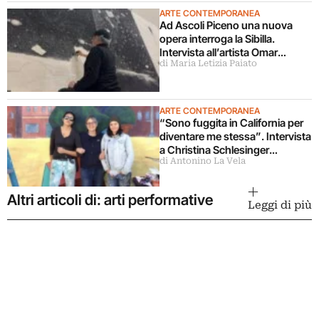
ARTE CONTEMPORANEA
Ad Ascoli Piceno una nuova
opera interroga la Sibilla.
Intervista all’artista Omar
di Maria Letizia Paiato
Galliani
ARTE CONTEMPORANEA
“Sono fuggita in California per
diventare me stessa”. Intervista
a Christina Schlesinger
di Antonino La Vela
delle Guerrilla Girls
Altri articoli di: arti performative
Leggi di più