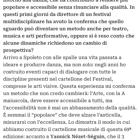
intorno alla danza, che ha contribuito a rendere più
popolare e accessibile senza rinunciare alla qualità. In
questi primi giorni da direttore di un festival
multidisciplinare ha avuto la conferma che quello
sguardo può diventare un metodo anche per teatro,
musica e arti performative, oppure si è reso conto che
alcune dinamiche richiedono un cambio di
prospettiva?
Arrivo a Spoleto con alle spalle una vita passata a
ideare e produrre danza, ma non solo: negli anni ho
costruito eventi capaci di dialogare con tutte le
discipline presenti nel
cartellone del Festival
,
comprese le arti visive. Questa esperienza mi conferma
un metodo che non credo cambierà: l’Arte, con la A
maiuscola, deve essere accessibile a tutti, ma
l’accessibilità non è mai un abbassamento della qualità.
È semmai il “popolare” che deve alzare l’asticella,
misurarsi con l’eccellenza. Lo dimostra il modo in cui
abbiamo costruito il cartellone musicale di questa 69ª
edizione: accanto a
Yannick Nézet-Séguin
, che il 3