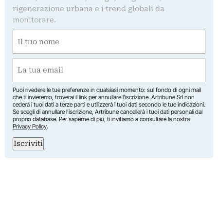
rigenerazione urbana e i trend globali da
monitorare.
Nome
(Obbligatorio)
Nome
Email
(Obbligatorio)
Puoi rivedere le tue preferenze in qualsiasi momento: sul fondo di ogni mail
che ti invieremo, troverai il link per annullare l’iscrizione. Artribune Srl non
cederà i tuoi dati a terze parti e utilizzerà i tuoi dati secondo le tue indicazioni.
Se scegli di annullare l’iscrizione, Artribune cancellerà i tuoi dati personali dal
proprio database. Per saperne di più, ti invitiamo a consultare la nostra
Privacy Policy
.
Iscriviti