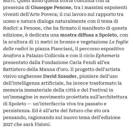
Burri. Quest’anno quella storia continua con la
presenza di
Giuseppe Penone
, tra i massimi esponenti
viventi dell’Arte Povera; il cui lavoro sul rapporto tra
uomo e natura dialoga naturalmente con il tema di
Radici
: a Penone, che ha firmato il manifesto di questa
edizione, è dedicata una
mostra diffusa a Spoleto
, con
la scultura di 11 metri in bronzo e vegetazione
Le foglie
delle radici
in piazza Pianciani, il percorso espositivo
Anafora
a
Palazzo Collicola
e con il ciclo
Ephemeris
presentato dalla Fondazione Carla Fendi all’ex
Battistero della Manna d’oro. Il progetto dell’artista
visivo ungherese
David Szauder
, pioniere dell’uso
dell’intelligenza artificiale, ha invece trasformato la
memoria immateriale della città e del Festival in
un’immagine in movimento proiettata sull’architettura
di Spoleto — un’interfaccia viva tra passato e
persistenza. Ed è all’arte del futuro che sto ora
pensando, ragionando sul nuovo tema dell’edizione
2027 che sarà
Visioni
.