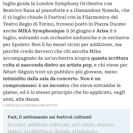
luglio guida la London Symphony Orchestra con
Beatrice Rana al pianoforte e a Gianandrea Noseda, che
il 12 luglio chiude il Festival con la Filarmonica del
Teatro Regio di Torino, trovano posto in Piazza Duomo
anche
MIKA Symphonique
il 30 giugno e
Arisa
il 9
luglio, entrambi con orchestre sinfoniche e in esclusiva
per Spoleto. Non li ho messi vicini per addizione, ma
perché credo davvero che chi ascolta Mika
accompagnato da un’orchestra scopra
quanta scrittura
colta si nasconda dietro un artista pop
, e chi viene per
Nézet-Séguin trovi un pubblico più giovane, meno
intimidito dalla sala da concerto. Non è un
compromesso: è un incontro
che eleva entrambe le
platee, ed è lo stesso principio che ho applicato, negli
anni, alla danza.
L'ARTICOLO CONTINUA PIÙ SOTTO
Fest, il settimanale sui festival culturali
Scenari, politiche culturali, arti visive, musica,
teatro, architettura, design, artigianato,