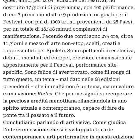
Quest’anno, per la 69° edizione del Festival, ho
costruito 17 giorni di programma, con 100 performance,
di cui 7 prime mondiali e 9 produzioni originali per il
Festival, con più di 1000 artisti provenienti da 28 Paesi,
per un totale di 16.508 minuti complessivi di
manifestazione. Facendo due conti: sono 275 ore, circa
11 giorni e mezzo di arte non-stop, scelti, creati e
rappresentati per Spoleto. Sono spettacoli in esclusiva,
debutti mondiali ed europei, creazioni commissionate
appositamente per il Festival, performance site-
specific. Sono felice di aver trovato, come fil rouge di
tutto questo, un tema – mai dato nelle 68 edizioni
precedenti – che in realtà non è un tema, ma
un valore
e una visione
:
Radici
. Che per me significa
recuperare
la preziosa eredità menottiana rilanciandola in uno
spirito attuale
e contemporaneo, capace di fare da
ponte tra il passato e il futuro.
Concludiamo parlando di arti visive. Come giudica
l’interconnessione che si è sviluppata tra arte
contemporanea e arti performative in questa edizione