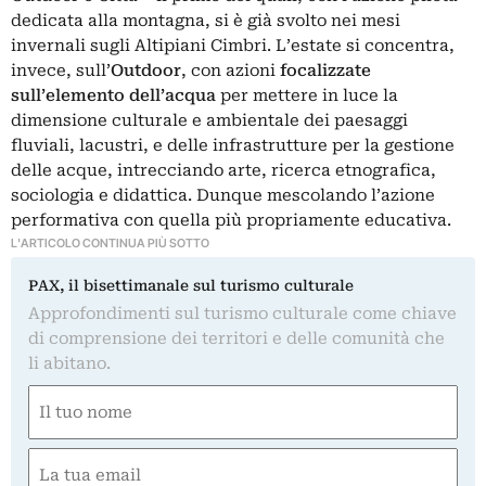
dedicata alla montagna, si è già svolto nei mesi
invernali sugli Altipiani Cimbri. L’estate si concentra,
invece, sull’
Outdoor
, con azioni
focalizzate
sull’elemento dell’acqua
per mettere in luce la
dimensione culturale e ambientale dei paesaggi
fluviali, lacustri, e delle infrastrutture per la gestione
delle acque, intrecciando arte, ricerca etnografica,
sociologia e didattica. Dunque mescolando l’azione
performativa con quella più propriamente educativa.
L'ARTICOLO CONTINUA PIÙ SOTTO
PAX, il bisettimanale sul turismo culturale
Approfondimenti sul turismo culturale come chiave
di comprensione dei territori e delle comunità che
li abitano.
Nome
(Obbligatorio)
Nome
Email
(Obbligatorio)