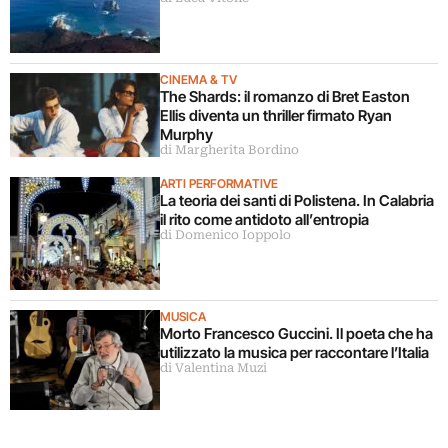
CINEMA & TV
The Shards: il romanzo di Bret Easton
Ellis diventa un thriller firmato Ryan
Murphy
di Margherita Bordino
ARTI PERFORMATIVE
La teoria dei santi di Polistena. In Calabria
il rito come antidoto all’entropia
di Domenico Ioppolo
MUSICA
Morto Francesco Guccini. Il poeta che ha
utilizzato la musica per raccontare l’Italia
di Valentina Muzi