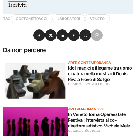
Iscriviti
TAG
CORTOMETRAGGI
LABORATORI
VENETO
Condividi su Facebook
Condividi su X
Condividi su LinkedIn
Condividi su Pinterest
Condividi su WhatsApp
Condividi su Email
Da non perdere
ARTE CONTEMPORANEA
Idoli magici e il legame tra uomo
e natura nella mostra di Denis
Riva a Pieve di Soligo
di Maria Letizia Paiato
ARTI PERFORMATIVE
In Veneto torna Operaestate
Festival: intervista al co-
direttore artistico Michele Mele
di Laura Bevione