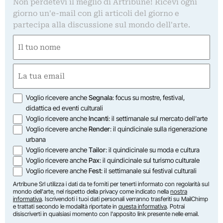
Non perdetevi il meglio di Artribune! Ricevi ogni
giorno un'e-mail con gli articoli del giorno e
partecipa alla discussione sul mondo dell'arte.
Nome
(Obbligatorio)
Nome
Email
(Obbligatorio)
Opzioni
Voglio ricevere anche
Segnala
: focus su mostre, festival,
didattica ed eventi culturali
Voglio ricevere anche
Incanti
: il settimanale sul mercato dell'arte
Voglio ricevere anche
Render
: il quindicinale sulla rigenerazione
urbana
Voglio ricevere anche
Tailor
: il quindicinale su moda e cultura
Voglio ricevere anche
Pax
: il quindicinale sul turismo culturale
Voglio ricevere anche
Fest
: il settimanale sui festival culturali
Artribune Srl utilizza i dati da te forniti per tenerti informato con regolarità sul
mondo dell'arte, nel rispetto della privacy come indicato nella
nostra
informativa
. Iscrivendoti i tuoi dati personali verranno trasferiti su MailChimp
e trattati secondo le modalità riportate in
questa informativa
. Potrai
disiscriverti in qualsiasi momento con l'apposito link presente nelle email.