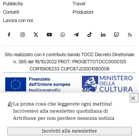
Pubblicità
Travel
Contatti
Produzioni
Lavora con noi
Seguici su Facebook
Seguici su Instagram
Seguici su X
Seguici su YouTube
Seguici su WhatsApp
Seguici su Telegram
Seguici su TikTok
Seguici su Link
Seguici su
Segui
Sito realizzato con il contributo bando TOCC Decreto Direttoriale
n. 385 del 19/10/2022 PROT. PROGETTOTOCC0000125
COR15906233 CUPC87J23001080008
La prima cosa che leggerete ogni mattina!
© 2011-2026 ARTRIBUNE srl – Corso Vittorio Emanuele II, 287 –
Iscrivetevi alla newsletter quotidiana di
00186 Roma - P.I. 11381581005
Artribune per non perdere nessuna notizia
Privacy: Responsabile della protezione dei dati personali
ARTRIBUNE srl – Corso Vittorio Emanuele II, 287 – 00186 Roma
Iscriviti alla newsletter
Termini e condizioni
Privacy Policy
Cookie Policy
Credits