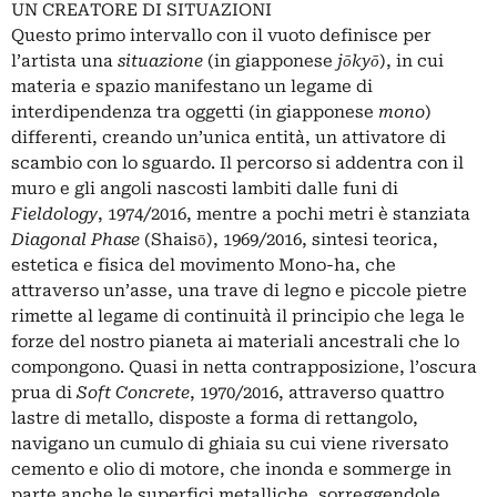
UN CREATORE DI SITUAZIONI
Questo primo intervallo con il vuoto definisce per
l’artista una
situazione
(in giapponese
jōkyō
), in cui
materia e spazio manifestano un legame di
interdipendenza tra oggetti (in giapponese
mono
)
differenti, creando un’unica entità, un attivatore di
scambio con lo sguardo. Il percorso si addentra con il
muro e gli angoli nascosti lambiti dalle funi di
Fieldology
, 1974/2016, mentre a pochi metri è stanziata
Diagonal Phase
(Shaisō), 1969/2016, sintesi teorica,
estetica e fisica del movimento Mono-ha, che
attraverso un’asse, una trave di legno e piccole pietre
rimette al legame di continuità il principio che lega le
forze del nostro pianeta ai materiali ancestrali che lo
compongono. Quasi in netta contrapposizione, l’oscura
prua di
Soft Concrete
, 1970/2016, attraverso quattro
lastre di metallo, disposte a forma di rettangolo,
navigano un cumulo di ghiaia su cui viene riversato
cemento e olio di motore, che inonda e sommerge in
parte anche le superfici metalliche, sorreggendole.