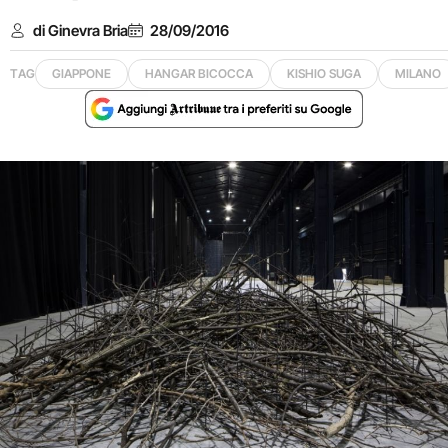
di Ginevra Bria
28/09/2016
TAG
GIAPPONE
HANGAR BICOCCA
KISHIO SUGA
MILANO