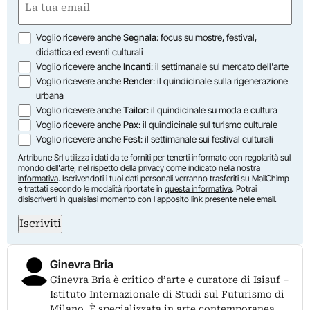
(Required)
Opzioni
Voglio ricevere anche
Segnala
: focus su mostre, festival,
didattica ed eventi culturali
Voglio ricevere anche
Incanti
: il settimanale sul mercato dell'arte
Voglio ricevere anche
Render
: il quindicinale sulla rigenerazione
urbana
Voglio ricevere anche
Tailor
: il quindicinale su moda e cultura
Voglio ricevere anche
Pax
: il quindicinale sul turismo culturale
Voglio ricevere anche
Fest
: il settimanale sui festival culturali
Artribune Srl utilizza i dati da te forniti per tenerti informato con regolarità sul
mondo dell'arte, nel rispetto della privacy come indicato nella
nostra
informativa
. Iscrivendoti i tuoi dati personali verranno trasferiti su MailChimp
e trattati secondo le modalità riportate in
questa informativa
. Potrai
disiscriverti in qualsiasi momento con l'apposito link presente nelle email.
Iscriviti
Ginevra Bria
Ginevra Bria è critico d’arte e curatore di Isisuf –
Istituto Internazionale di Studi sul Futurismo di
Milano. È specializzata in arte contemporanea