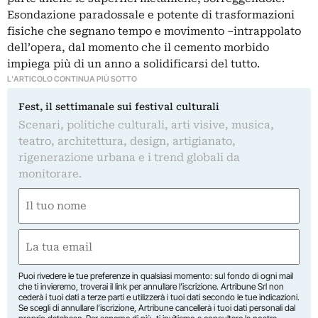
Esondazione paradossale e potente di trasformazioni
fisiche che segnano tempo e movimento –intrappolato
dell’opera, dal momento che il cemento morbido
impiega più di un anno a solidificarsi del tutto.
L'ARTICOLO CONTINUA PIÙ SOTTO
Fest, il settimanale sui festival culturali
Scenari, politiche culturali, arti visive, musica,
teatro, architettura, design, artigianato,
rigenerazione urbana e i trend globali da
monitorare.
Nome
(Required)
First
Email
(Required)
Puoi rivedere le tue preferenze in qualsiasi momento: sul fondo di ogni mail
che ti invieremo, troverai il link per annullare l’iscrizione. Artribune Srl non
cederà i tuoi dati a terze parti e utilizzerà i tuoi dati secondo le tue indicazioni.
Se scegli di annullare l’iscrizione, Artribune cancellerà i tuoi dati personali dal