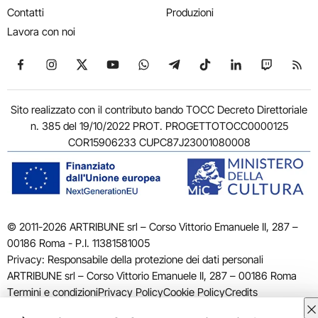
Contatti
Produzioni
Lavora con noi
Seguici su Facebook
Seguici su Instagram
Seguici su X
Seguici su YouTube
Seguici su WhatsApp
Seguici su Telegram
Seguici su TikTok
Seguici su Link
Seguici su
Segui
Sito realizzato con il contributo bando TOCC Decreto Direttoriale
n. 385 del 19/10/2022 PROT. PROGETTOTOCC0000125
COR15906233 CUPC87J23001080008
© 2011-2026 ARTRIBUNE srl – Corso Vittorio Emanuele II, 287 –
00186 Roma - P.I. 11381581005
Privacy: Responsabile della protezione dei dati personali
ARTRIBUNE srl – Corso Vittorio Emanuele II, 287 – 00186 Roma
Termini e condizioni
Privacy Policy
Cookie Policy
Credits