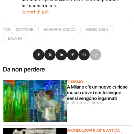
latinoamericana.
Scopri di più
TAG
GIAPPONE
HANGAR BICOCCA
KISHIO SUGA
MILANO
Condividi su Facebook
Condividi su X
Condividi su LinkedIn
Condividi su Pinterest
Condividi su WhatsApp
Condividi su Email
Da non perdere
TURISMO
A Milano c’è un nuovo curioso
museo dove i nostri cinque
sensi vengono ingannati
di Vittoria Caprotti
ARCHEOLOGIA & ARTE ANTICA