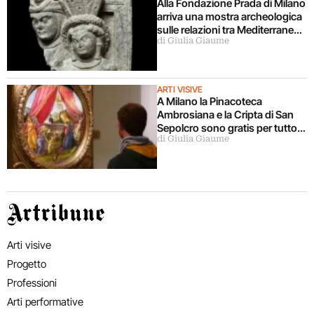
Alla Fondazione Prada di Milano
arriva una mostra archeologica
sulle relazioni tra Mediterraneo
di Giulia Giaume
e Asia
ARTI VISIVE
A Milano la Pinacoteca
Ambrosiana e la Cripta di San
Sepolcro sono gratis per tutto
di Giulia Giaume
agosto (ma solo per milanesi)
Artribune
Arti visive
Progetto
Professioni
Arti performative