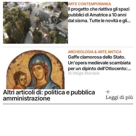
ARTE CONTEMPORANEA
Il progetto che riattiva gli spazi
pubblici di Amatrice a 10 anni
dal sisma. Tutte le novità e gli
appuntamenti di Terremosse
ARCHEOLOGIA & ARTE ANTICA
Gaffe clamorosa dello Stato.
Un’opera medievale scambiata
per un dipinto dell’Ottocento:
di Helga Marsala
perduta per sempre
Altri articoli di: politica e pubblica
amministrazione
Leggi di più