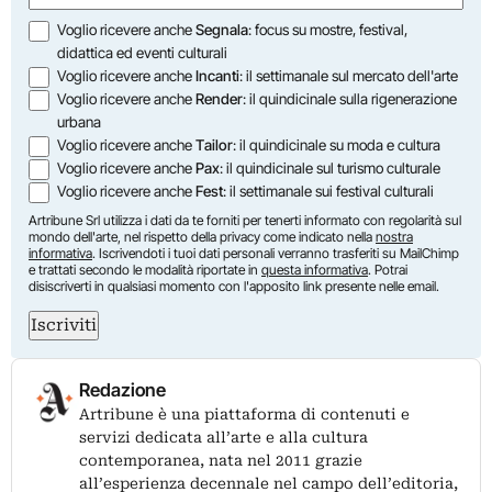
Opzioni
Voglio ricevere anche
Segnala
: focus su mostre, festival,
didattica ed eventi culturali
Voglio ricevere anche
Incanti
: il settimanale sul mercato dell'arte
Voglio ricevere anche
Render
: il quindicinale sulla rigenerazione
urbana
Voglio ricevere anche
Tailor
: il quindicinale su moda e cultura
Voglio ricevere anche
Pax
: il quindicinale sul turismo culturale
Voglio ricevere anche
Fest
: il settimanale sui festival culturali
Artribune Srl utilizza i dati da te forniti per tenerti informato con regolarità sul
mondo dell'arte, nel rispetto della privacy come indicato nella
nostra
informativa
. Iscrivendoti i tuoi dati personali verranno trasferiti su MailChimp
e trattati secondo le modalità riportate in
questa informativa
. Potrai
disiscriverti in qualsiasi momento con l'apposito link presente nelle email.
Iscriviti
Redazione
Artribune è una piattaforma di contenuti e
servizi dedicata all’arte e alla cultura
contemporanea, nata nel 2011 grazie
all’esperienza decennale nel campo dell’editoria,