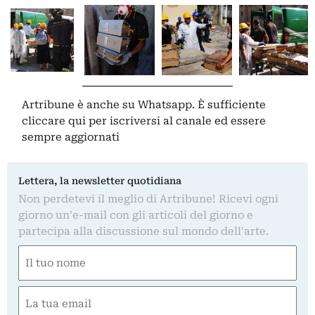
Artribune è anche su Whatsapp. È sufficiente
cliccare qui
per iscriversi al canale ed essere
sempre aggiornati
Lettera, la newsletter quotidiana
Non perdetevi il meglio di Artribune! Ricevi ogni
giorno un'e-mail con gli articoli del giorno e
partecipa alla discussione sul mondo dell'arte.
Nome
(Required)
First
Email
(Required)