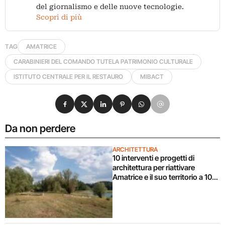
del giornalismo e delle nuove tecnologie.
Scopri di più
TAG
AMATRICE
CARABINIERI DEL COMANDO TUTELA PATRIMONIO CULTURALE
ISTITUTO CENTRALE PER IL RESTAURO
MIBACT
Condividi su Facebook
Condividi su X
Condividi su LinkedIn
Condividi su Pinterest
Condividi su WhatsApp
Condividi su Email
Da non perdere
ARCHITETTURA
10 interventi e progetti di
architettura per riattivare
Amatrice e il suo territorio a 10
anni dal terremoto