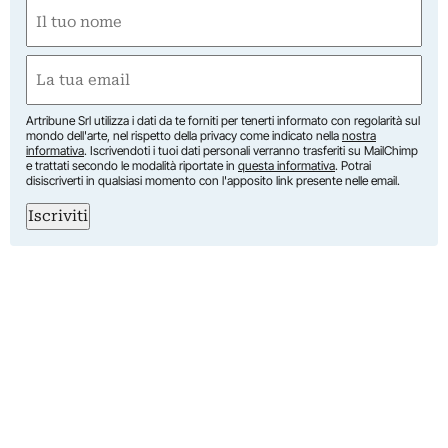
Nome
(Required)
First
Email
(Required)
Artribune Srl utilizza i dati da te forniti per tenerti informato con regolarità sul
mondo dell'arte, nel rispetto della privacy come indicato nella
nostra
informativa
. Iscrivendoti i tuoi dati personali verranno trasferiti su MailChimp
e trattati secondo le modalità riportate in
questa informativa
. Potrai
disiscriverti in qualsiasi momento con l'apposito link presente nelle email.
Iscriviti