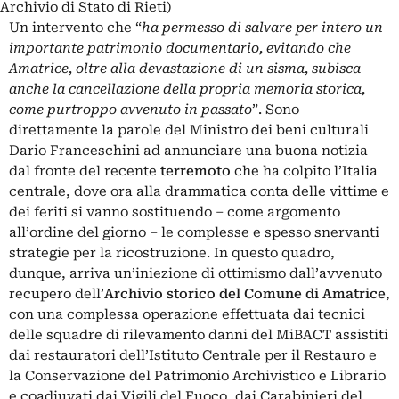
Archivio di Stato di Rieti)
Un intervento che “
ha permesso di salvare per intero un
importante patrimonio documentario, evitando che
Amatrice, oltre alla devastazione di un sisma, subisca
anche la cancellazione della propria memoria storica,
come purtroppo avvenuto in passato
”. Sono
direttamente la parole del Ministro dei beni culturali
Dario Franceschini ad annunciare una buona notizia
dal fronte del recente
terremoto
che ha colpito l’Italia
centrale, dove ora alla drammatica conta delle vittime e
dei feriti si vanno sostituendo – come argomento
all’ordine del giorno – le complesse e spesso snervanti
strategie per la ricostruzione. In questo quadro,
dunque, arriva un’iniezione di ottimismo dall’avvenuto
recupero dell’
Archivio storico del Comune di Amatrice
,
con una complessa operazione effettuata dai tecnici
delle squadre di rilevamento danni del MiBACT assistiti
dai restauratori dell’Istituto Centrale per il Restauro e
la Conservazione del Patrimonio Archivistico e Librario
e coadiuvati dai Vigili del Fuoco, dai Carabinieri del