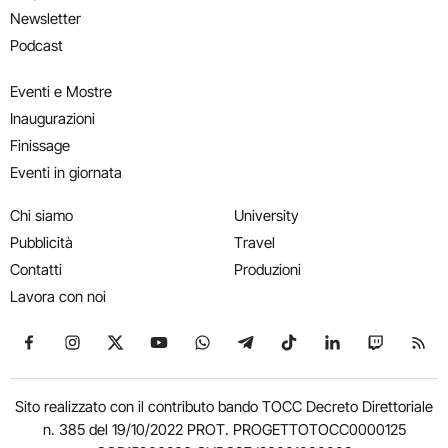
Newsletter
Podcast
Eventi e Mostre
Inaugurazioni
Finissage
Eventi in giornata
Chi siamo
University
Pubblicità
Travel
Contatti
Produzioni
Lavora con noi
Seguici su Facebook
Seguici su Instagram
Seguici su X
Seguici su YouTube
Seguici su WhatsApp
Seguici su Telegram
Seguici su TikTok
Seguici su Link
Seguici su
Segui
Sito realizzato con il contributo bando TOCC Decreto Direttoriale
n. 385 del 19/10/2022 PROT. PROGETTOTOCC0000125