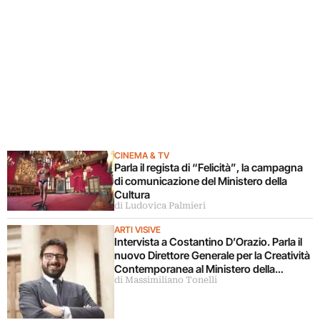
CINEMA & TV
Parla il regista di “Felicità”, la campagna
di comunicazione del Ministero della
Cultura
di Ludovica Palmieri
ARTI VISIVE
Intervista a Costantino D’Orazio. Parla il
nuovo Direttore Generale per la Creatività
Contemporanea al Ministero della
di Massimiliano Tonelli
Cultura