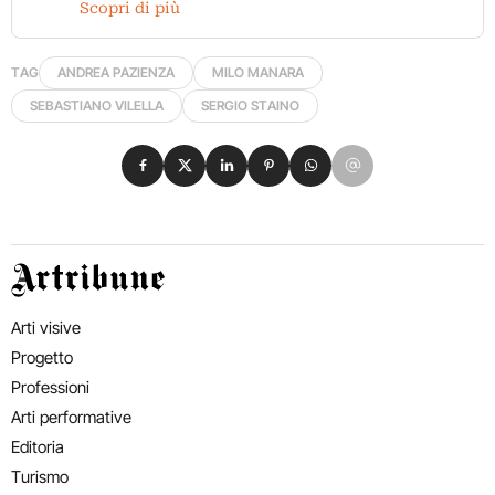
Scopri di più
TAG
ANDREA PAZIENZA
MILO MANARA
SEBASTIANO VILELLA
SERGIO STAINO
Condividi su Facebook
Condividi su X
Condividi su LinkedIn
Condividi su Pinterest
Condividi su WhatsApp
Condividi su Email
Artribune
Arti visive
Progetto
Professioni
Arti performative
Editoria
Turismo