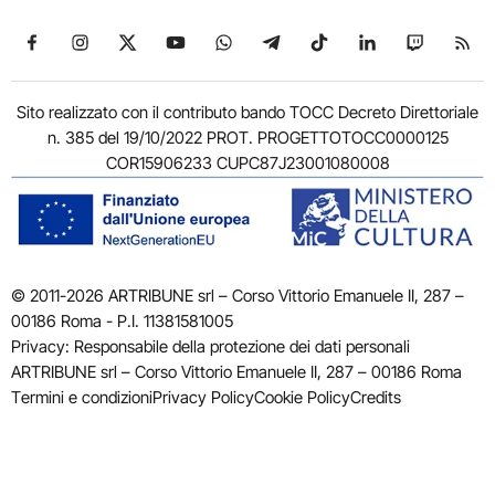
Seguici su Facebook
Seguici su Instagram
Seguici su X
Seguici su YouTube
Seguici su WhatsApp
Seguici su Telegram
Seguici su TikTok
Seguici su Link
Seguici su
Segui
Sito realizzato con il contributo bando TOCC Decreto Direttoriale
n. 385 del 19/10/2022 PROT. PROGETTOTOCC0000125
COR15906233 CUPC87J23001080008
© 2011-2026 ARTRIBUNE srl – Corso Vittorio Emanuele II, 287 –
00186 Roma - P.I. 11381581005
Privacy: Responsabile della protezione dei dati personali
ARTRIBUNE srl – Corso Vittorio Emanuele II, 287 – 00186 Roma
Termini e condizioni
Privacy Policy
Cookie Policy
Credits