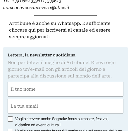
Tel. +39 0882 339611, 339613
museocivicosansevero@alice.it
Artribune è anche su Whatsapp. È sufficiente
cliccare qui
per iscriversi al canale ed essere
sempre aggiornati
Lettera, la newsletter quotidiana
Non perdetevi il meglio di Artribune! Ricevi ogni
giorno un'e-mail con gli articoli del giorno e
partecipa alla discussione sul mondo dell'arte.
Nome
(Required)
First
Email
(Required)
Opzioni
Voglio ricevere anche
Segnala
: focus su mostre, festival,
didattica ed eventi culturali
Voglio ricevere anche
Incanti
: il settimanale sul mercato dell'arte