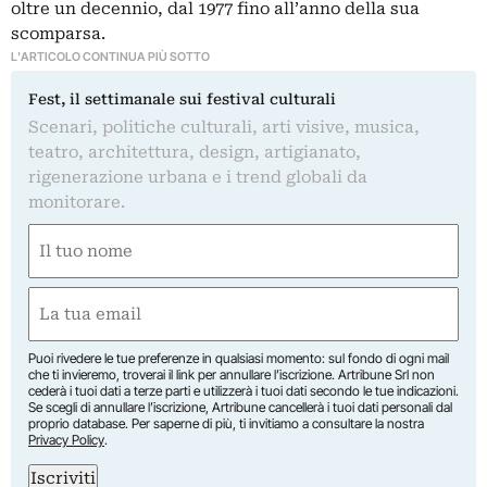
oltre un decennio, dal 1977 fino all’anno della sua
scomparsa.
L'ARTICOLO CONTINUA PIÙ SOTTO
Fest, il settimanale sui festival culturali
Scenari, politiche culturali, arti visive, musica,
teatro, architettura, design, artigianato,
rigenerazione urbana e i trend globali da
monitorare.
Nome
(Required)
First
Email
(Required)
Puoi rivedere le tue preferenze in qualsiasi momento: sul fondo di ogni mail
che ti invieremo, troverai il link per annullare l’iscrizione. Artribune Srl non
cederà i tuoi dati a terze parti e utilizzerà i tuoi dati secondo le tue indicazioni.
Se scegli di annullare l’iscrizione, Artribune cancellerà i tuoi dati personali dal
proprio database. Per saperne di più, ti invitiamo a consultare la nostra
Privacy Policy
.
Iscriviti