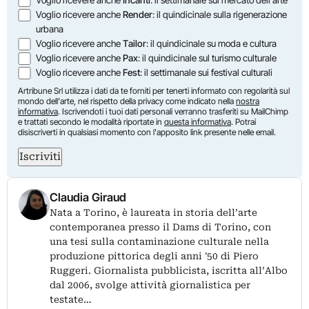
Voglio ricevere anche
Render
: il quindicinale sulla rigenerazione
urbana
Voglio ricevere anche
Tailor
: il quindicinale su moda e cultura
Voglio ricevere anche
Pax
: il quindicinale sul turismo culturale
Voglio ricevere anche
Fest
: il settimanale sui festival culturali
Artribune Srl utilizza i dati da te forniti per tenerti informato con regolarità sul
mondo dell'arte, nel rispetto della privacy come indicato nella
nostra
informativa
. Iscrivendoti i tuoi dati personali verranno trasferiti su MailChimp
e trattati secondo le modalità riportate in
questa informativa
. Potrai
disiscriverti in qualsiasi momento con l'apposito link presente nelle email.
Iscriviti
Claudia Giraud
Nata a Torino, è laureata in storia dell’arte
contemporanea presso il Dams di Torino, con
una tesi sulla contaminazione culturale nella
produzione pittorica degli anni '50 di Piero
Ruggeri. Giornalista pubblicista, iscritta all’Albo
dal 2006, svolge attività giornalistica per
testate…