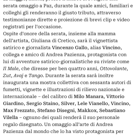
serata omaggio a Paz, durante la quale amici, familiari e
colleghi gli renderanno il giusto tributo, attraverso
testimonianze dirette e proiezione di brevi clip e video
registrati per l’occasione.
Ospite d’onore della serata, insieme alla mamma
dell’artista, Giuliana di Cretico, sarà il vignettista
satirico e giornalista
Vincenzo Gallo
, alias
Vincino
,
collega e amico di Andrea Pazienza, protagonista con
lui di avventure satirico-giornalistiche su riviste come
Il Male
, che diresse per ben quattro anni,
Ottovolante
,
Zut
,
Avaj
e
Tango
. Durante la serata sarà inoltre
inaugurata una mostra collettiva con sessanta autori di
fumetti, vignette e illustrazioni di rilievo nazionale e
internazionale – del calibro di
Milo Manara
,
Vittorio
Giardino
,
Sergio Staino
,
Silver
,
Lele Vianello
,
Vincino
,
Max Frezzato
,
Stefano Disegni
,
Makkox
,
Sebastiano
Vilella
– ognuno dei quali renderà il suo personale
regalo disegnato. Un omaggio all’arte di Andrea
Pazienza dal mondo che lo ha visto protagonista per