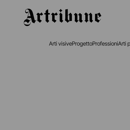
Artribune
Arti visive
Progetto
Professioni
Arti 