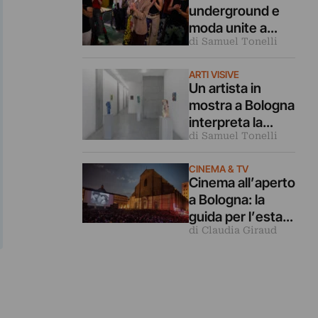
underground e
moda unite a
di Samuel Tonelli
Bologna con una
sfilata aperta a
ARTI VISIVE
tutti
Un artista in
mostra a Bologna
interpreta la
di Samuel Tonelli
fluidità
contemporanea
CINEMA & TV
con le sue
Cinema all’aperto
sculture
a Bologna: la
guida per l’estate
di Claudia Giraud
2026