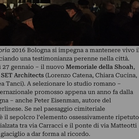
oria
2016 Bologna si impegna a mantenere vivo i
ciando una testimonianza perenne nella città.
 27 gennaio – il nuovo
Memoriale della Shoah
,
i
SET Architects
(Lorenzo Catena, Chiara Cucina,
 Tanci). A selezionare lo studio romano –
ternazionale promosso appena un anno fa dalla
gna – anche Peter Eisenman, autore del
linese. Se nel paesaggio cimiteriale
 è il sepolcro l’elemento ossessivamente ripetuto
ialzata tra via Carracci e il ponte di via Matteotti
 giaciglio a dar forma al ricordo.