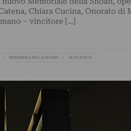
l nuovo Memoriale della Shoah, ope
Catena, Chiara Cucina, Onorato di 
omano – vincitore […]
MEMORIALE DELLA SHOAH
OLOCAUSTO