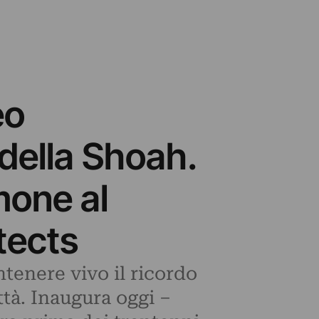
eo
della Shoah.
mone al
tects
tenere vivo il ricordo
tà. Inaugura oggi –