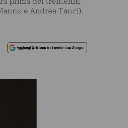
ra prima dei trentenni
Manno e Andrea Tanci).