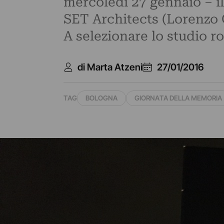
mercoledì 27 gennaio – i
SET Architects (Lorenzo 
A selezionare lo studio r
di Marta Atzeni
27/01/2016
TAG
BOLOGNA
GIORNATA DELLA MEMORIA