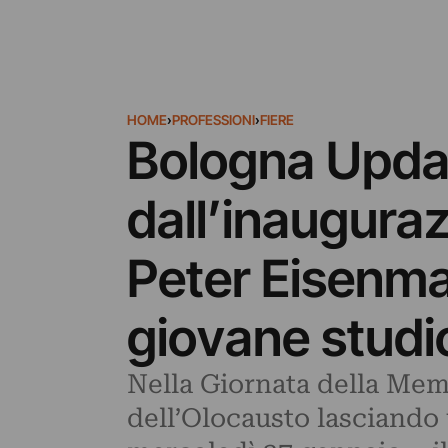
HOME
›
PROFESSIONI
›
FIERE
Bologna Updat
dall’inaugura
Peter Eisenma
giovane studi
Nella Giornata della Mem
dell’Olocausto lasciando 