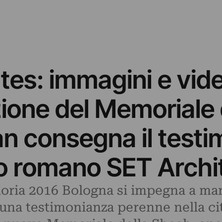
es: immagini e vid
zione del Memoriale 
n consegna il testi
o romano SET Archi
oria 2016 Bologna si impegna a man
una testimonianza perenne nella cit