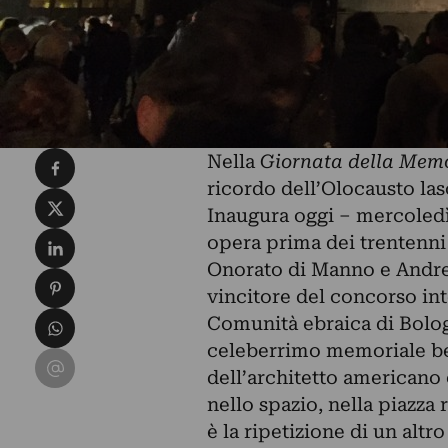
Condividi su Facebook
Nella
Giornata della Mem
ricordo dell’Olocausto las
Condividi su X
Inaugura oggi – mercoledì
Condividi su LinkedIn
opera prima dei trentenn
Onorato di Manno e Andrea
Condividi su Pinterest
vincitore del concorso in
Condividi su WhatsApp
Comunità ebraica di Bolo
celeberrimo memoriale ber
Condividi su Email
dell’architetto americano
nello spazio, nella piazza r
è la ripetizione di un altro