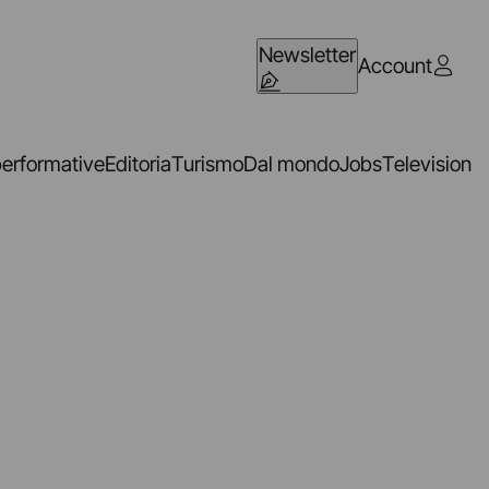
Newsletter
Account
performative
Editoria
Turismo
Dal mondo
Jobs
Television