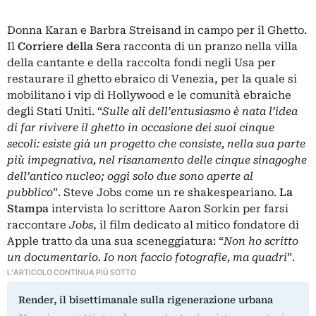
Donna Karan e Barbra Streisand in campo per il Ghetto.
Il
Corriere della Sera
racconta di un pranzo nella villa
della cantante e della raccolta fondi negli Usa per
restaurare il ghetto ebraico di Venezia, per la quale si
mobilitano i vip di Hollywood e le comunità ebraiche
degli Stati Uniti. “
Sulle ali dell’entusiasmo è nata l’idea
di far rivivere il ghetto in occasione dei suoi cinque
secoli: esiste già un progetto che consiste, nella sua parte
più impegnativa, nel risanamento delle cinque sinagoghe
dell’antico nucleo; oggi solo due sono aperte al
pubblico
”. Steve Jobs come un re shakespeariano.
La
Stampa
intervista lo scrittore Aaron Sorkin per farsi
raccontare
Jobs
, il film dedicato al mitico fondatore di
Apple tratto da una sua sceneggiatura: “
Non ho scritto
un documentario. Io non faccio fotografie, ma quadri
”.
L'ARTICOLO CONTINUA PIÙ SOTTO
Render, il bisettimanale sulla rigenerazione urbana