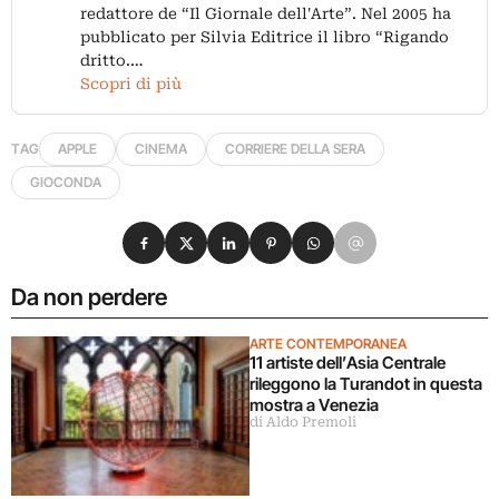
redattore de “Il Giornale dell'Arte”. Nel 2005 ha
pubblicato per Silvia Editrice il libro “Rigando
dritto.…
Scopri di più
TAG
APPLE
CINEMA
CORRIERE DELLA SERA
GIOCONDA
Condividi su Facebook
Condividi su X
Condividi su LinkedIn
Condividi su Pinterest
Condividi su WhatsApp
Condividi su Email
Da non perdere
ARTE CONTEMPORANEA
11 artiste dell’Asia Centrale
rileggono la Turandot in questa
mostra a Venezia
di Aldo Premoli