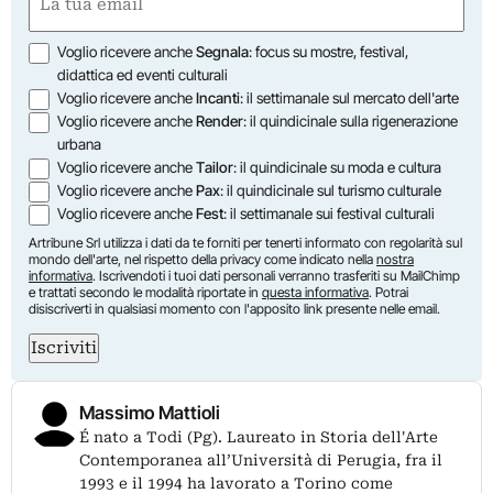
(Required)
Opzioni
Voglio ricevere anche
Segnala
: focus su mostre, festival,
didattica ed eventi culturali
Voglio ricevere anche
Incanti
: il settimanale sul mercato dell'arte
Voglio ricevere anche
Render
: il quindicinale sulla rigenerazione
urbana
Voglio ricevere anche
Tailor
: il quindicinale su moda e cultura
Voglio ricevere anche
Pax
: il quindicinale sul turismo culturale
Voglio ricevere anche
Fest
: il settimanale sui festival culturali
Artribune Srl utilizza i dati da te forniti per tenerti informato con regolarità sul
mondo dell'arte, nel rispetto della privacy come indicato nella
nostra
informativa
. Iscrivendoti i tuoi dati personali verranno trasferiti su MailChimp
e trattati secondo le modalità riportate in
questa informativa
. Potrai
disiscriverti in qualsiasi momento con l'apposito link presente nelle email.
Iscriviti
Massimo Mattioli
É nato a Todi (Pg). Laureato in Storia dell'Arte
Contemporanea all’Università di Perugia, fra il
1993 e il 1994 ha lavorato a Torino come