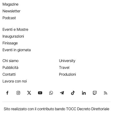
Magazine
Newsletter
Podcast
Eventi e Mostre
Inaugurazioni
Finissage
Eventi in giornata
Chi siamo
University
Pubblicità
Travel
Contatti
Produzioni
Lavora con noi
Seguici su Facebook
Seguici su Instagram
Seguici su X
Seguici su YouTube
Seguici su WhatsApp
Seguici su Telegram
Seguici su TikTok
Seguici su Link
Seguici su
Segui
Sito realizzato con il contributo bando TOCC Decreto Direttoriale