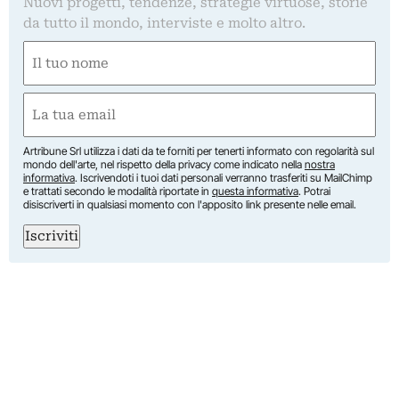
Nuovi progetti, tendenze, strategie virtuose, storie
da tutto il mondo, interviste e molto altro.
Nome
(Required)
First
Email
(Required)
Artribune Srl utilizza i dati da te forniti per tenerti informato con regolarità sul
mondo dell'arte, nel rispetto della privacy come indicato nella
nostra
informativa
. Iscrivendoti i tuoi dati personali verranno trasferiti su MailChimp
e trattati secondo le modalità riportate in
questa informativa
. Potrai
disiscriverti in qualsiasi momento con l'apposito link presente nelle email.
Iscriviti