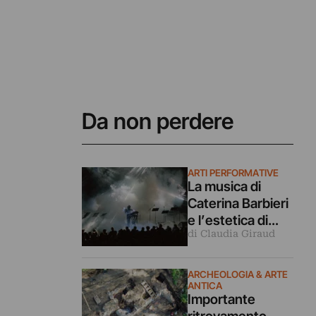
Da non perdere
ARTI PERFORMATIVE
La musica di
Caterina Barbieri
e l’estetica di
di Claudia Giraud
Christian Marclay
aprono il
Romaeuropa
ARCHEOLOGIA & ARTE
ANTICA
Festival 2026
Importante