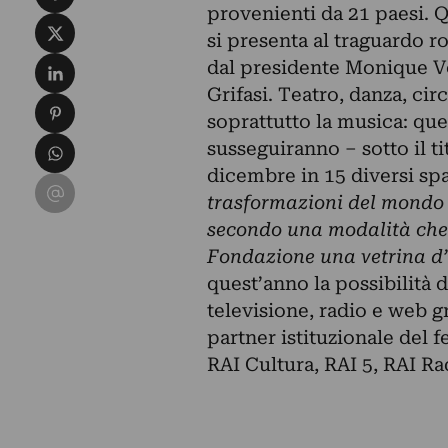
provenienti da 21 paesi. Q
Condividi su X
si presenta al traguardo r
Condividi su LinkedIn
dal presidente Monique Vea
Grifasi. Teatro, danza, ci
Condividi su Pinterest
soprattutto la musica: que
Condividi su WhatsApp
susseguiranno – sotto il ti
dicembre in 15 diversi spaz
Condividi su Email
trasformazioni del mondo 
secondo una modalità che 
Fondazione una vetrina d’
quest’anno la possibilità
televisione, radio e web g
partner istituzionale del f
RAI Cultura, RAI 5, RAI Ra