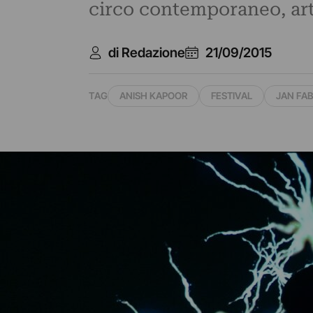
circo contemporaneo, arte
di Redazione
21/09/2015
TAG
ANISH KAPOOR
FESTIVAL
JAN FA