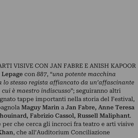
ARTI VISIVE CON JAN FABRE E ANISH KAPOOR
 Lepage
con
887
, “
una potente macchina
a lo stesso regista affiancato da un’affascinante
 cui è maestro indiscusso
”; seguiranno altri
nato tappe importanti nella storia del Festival,
spagnola
Maguy Marin
a
Jan Fabre, Anne Teresa
ouinard, Fabrizio Cassol, Russell Maliphant
.
r che cerca gli incroci fra teatro e arti visive
Khan
, che all’Auditorium Conciliazione