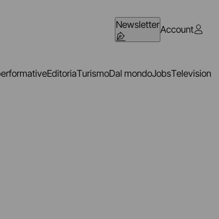
Newsletter
Account
performative
Editoria
Turismo
Dal mondo
Jobs
Television