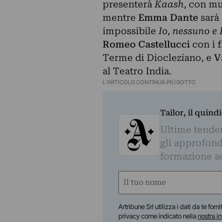
presenterà
Kaash
, con mu
mentre
Emma Dante
sarà 
impossibile
Io, nessuno e
Romeo Castellucci
con i f
Terme di Diocleziano, e
V
al Teatro India.
L'ARTICOLO CONTINUA PIÙ SOTTO
Tailor, il quin
Ultime tendenz
gli approfond
formazione a
Nome
(Required)
First
Artribune Srl utilizza i dati da te forn
privacy come indicato nella
nostra i