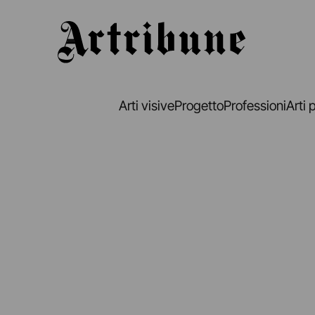
Artribune
Arti visive
Progetto
Professioni
Arti 