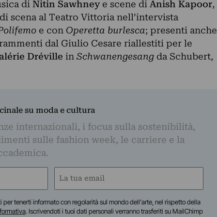
sica di
Nitin Sawhney
e scene di
Anish Kapoor
,
di scena al Teatro Vittoria nell’intervista
 Polifemo
e con
Operetta burlesca
; presenti anche
rammenti dal Giulio Cesare riallestiti per le
alérie Dréville
in
Schwanengesang
da Schubert,
dicinale su moda e cultura
e internazionali, i focus sulla sostenibilità,
imenti sulle fashion week, le carriere e la
ccademica.
Email
(Required)
iti per tenerti informato con regolarità sul mondo dell'arte, nel rispetto della
nformativa
. Iscrivendoti i tuoi dati personali verranno trasferiti su MailChimp