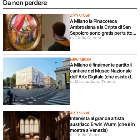
Da non perdere
ARTI VISIVE
A Milano la Pinacoteca
Ambrosiana e la Cripta di San
Sepolcro sono gratis per tutto
di Giulia Giaume
agosto (ma solo per milanesi)
NEW MEDIA
A Milano è finalmente partito il
cantiere del Museo Nazionale
dell’Arte Digitale (che esiste da
di Massimiliano Tonelli
5 anni ma ancora non c’è)
ARTI VISIVE
Intervista al grande artista
austriaco Erwin Wurm (che è in
mostra a Venezia)
di Giulia Bianco