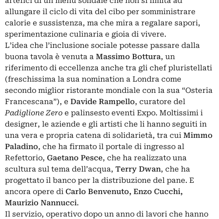
artefici di un menu solidale che non si limita ad
allungare il ciclo di vita del cibo per somministrare
calorie e sussistenza, ma che mira a regalare sapori,
sperimentazione culinaria e gioia di vivere.
L’idea che l’inclusione sociale potesse passare dalla
buona tavola è venuta a
Massimo Bottura
, un
riferimento di eccellenza anche tra gli chef pluristellati
(freschissima la sua nomination a Londra come
secondo miglior ristorante mondiale con la sua “Osteria
Francescana”), e
Davide Rampello
, curatore del
Padiglione Zero
e palinsesto eventi Expo. Moltissimi i
designer, le aziende e gli artisti che li hanno seguiti in
una vera e propria catena di solidarietà, tra cui
Mimmo
Paladino
, che ha firmato il portale di ingresso al
Refettorio,
Gaetano Pesce
, che ha realizzato una
scultura sul tema dell’acqua,
Terry Dwan
, che ha
progettato il banco per la distribuzione del pane. E
ancora opere di
Carlo Benvenuto, Enzo Cucchi,
Maurizio Nannucci
.
Il servizio, operativo dopo un anno di lavori che hanno