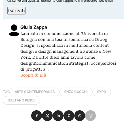
disiscriverti in qualsiasi momento con l'apposito link presente nelle email.
Iscriviti
Giulia Zappa
Laureata in comunicazione all’Università di
Bologna con una tesi in semiotica su Droog
Design, si specializza in multimedia content
design e design management a Firenze e New
York. Da oltre dieci anni lavora come
design&communication strategist, occupandosi
di progetti a…
Scopri di più
TAG
ARTE CONTEMPORANEA
ENZO CUCCHI
EXPO
GAETANO PESCE
Condividi su Facebook
Condividi su X
Condividi su LinkedIn
Condividi su Pinterest
Condividi su WhatsApp
Condividi su Email