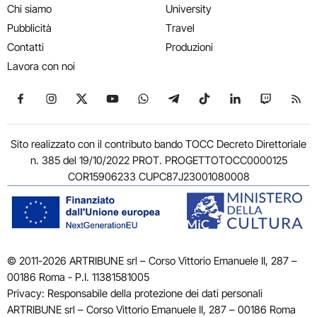
Chi siamo
University
Pubblicità
Travel
Contatti
Produzioni
Lavora con noi
Seguici su Facebook
Seguici su Instagram
Seguici su X
Seguici su YouTube
Seguici su WhatsApp
Seguici su Telegram
Seguici su TikTok
Seguici su Link
Seguici su
Segui
Sito realizzato con il contributo bando TOCC Decreto Direttoriale
n. 385 del 19/10/2022 PROT. PROGETTOTOCC0000125
COR15906233 CUPC87J23001080008
© 2011-2026 ARTRIBUNE srl – Corso Vittorio Emanuele II, 287 –
00186 Roma - P.I. 11381581005
Privacy: Responsabile della protezione dei dati personali
ARTRIBUNE srl – Corso Vittorio Emanuele II, 287 – 00186 Roma