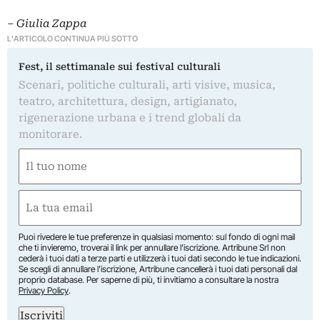
–
Giulia Zappa
L'ARTICOLO CONTINUA PIÙ SOTTO
Fest, il settimanale sui festival culturali
Scenari, politiche culturali, arti visive, musica,
teatro, architettura, design, artigianato,
rigenerazione urbana e i trend globali da
monitorare.
Nome
(Required)
First
Email
(Required)
Puoi rivedere le tue preferenze in qualsiasi momento: sul fondo di ogni mail
che ti invieremo, troverai il link per annullare l’iscrizione. Artribune Srl non
cederà i tuoi dati a terze parti e utilizzerà i tuoi dati secondo le tue indicazioni.
Se scegli di annullare l’iscrizione, Artribune cancellerà i tuoi dati personali dal
proprio database. Per saperne di più, ti invitiamo a consultare la nostra
Privacy Policy
.
Iscriviti