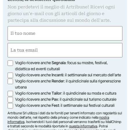
Non perdetevi il meglio di Artribune! Ricevi ogni
giorno un'e-mail con gli articoli del giorno e
partecipa alla discussione sul mondo dell'arte.
Nome
(Required)
First
Email
(Required)
Opzioni
Voglio ricevere anche
Segnala
: focus su mostre, festival,
didattica ed eventi culturali
Voglio ricevere anche
Incanti
: il settimanale sul mercato dell'arte
Voglio ricevere anche
Render
: il quindicinale sulla rigenerazione
urbana
Voglio ricevere anche
Tailor
: il quindicinale su moda e cultura
Voglio ricevere anche
Pax
: il quindicinale sul turismo culturale
Voglio ricevere anche
Fest
: il settimanale sui festival culturali
Artribune Srl utilizza i dati da te forniti per tenerti informato con regolarità sul
mondo dell'arte, nel rispetto della privacy come indicato nella
nostra
informativa
. Iscrivendoti i tuoi dati personali verranno trasferiti su MailChimp
e trattati secondo le modalità riportate in
questa informativa
. Potrai