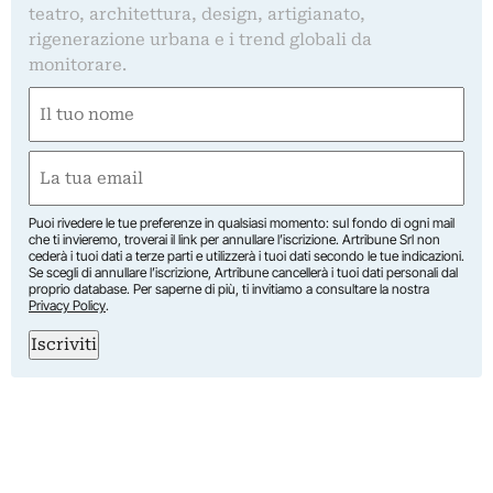
teatro, architettura, design, artigianato,
rigenerazione urbana e i trend globali da
monitorare.
Nome
(Obbligatorio)
Nome
Email
(Obbligatorio)
Puoi rivedere le tue preferenze in qualsiasi momento: sul fondo di ogni mail
che ti invieremo, troverai il link per annullare l’iscrizione. Artribune Srl non
cederà i tuoi dati a terze parti e utilizzerà i tuoi dati secondo le tue indicazioni.
Se scegli di annullare l’iscrizione, Artribune cancellerà i tuoi dati personali dal
proprio database. Per saperne di più, ti invitiamo a consultare la nostra
Privacy Policy
.
Iscriviti