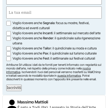
(Obbligatorio)
Nome
Email
(Obbligatorio)
Opzioni
Voglio ricevere anche
Segnala
: focus su mostre, festival,
didattica ed eventi culturali
Voglio ricevere anche
Incanti
: il settimanale sul mercato dell'arte
Voglio ricevere anche
Render
: il quindicinale sulla rigenerazione
urbana
Voglio ricevere anche
Tailor
: il quindicinale su moda e cultura
Voglio ricevere anche
Pax
: il quindicinale sul turismo culturale
Voglio ricevere anche
Fest
: il settimanale sui festival culturali
Artribune Srl utilizza i dati da te forniti per tenerti informato con regolarità sul
mondo dell'arte, nel rispetto della privacy come indicato nella
nostra
informativa
. Iscrivendoti i tuoi dati personali verranno trasferiti su MailChimp
e trattati secondo le modalità riportate in
questa informativa
. Potrai
disiscriverti in qualsiasi momento con l'apposito link presente nelle email.
Iscriviti
Massimo Mattioli
É nato a Todi (Pg). Laureato in Storia dell'Arte