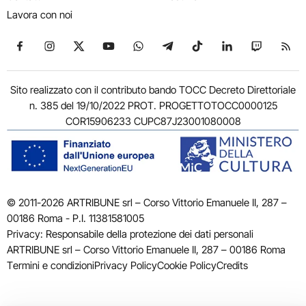
Lavora con noi
Seguici su Facebook
Seguici su Instagram
Seguici su X
Seguici su YouTube
Seguici su WhatsApp
Seguici su Telegram
Seguici su TikTok
Seguici su Link
Seguici su
Segui
Sito realizzato con il contributo bando TOCC Decreto Direttoriale
n. 385 del 19/10/2022 PROT. PROGETTOTOCC0000125
COR15906233 CUPC87J23001080008
© 2011-2026 ARTRIBUNE srl – Corso Vittorio Emanuele II, 287 –
00186 Roma - P.I. 11381581005
Privacy: Responsabile della protezione dei dati personali
ARTRIBUNE srl – Corso Vittorio Emanuele II, 287 – 00186 Roma
Termini e condizioni
Privacy Policy
Cookie Policy
Credits