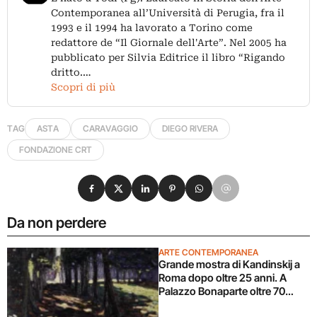
Contemporanea all’Università di Perugia, fra il
1993 e il 1994 ha lavorato a Torino come
redattore de “Il Giornale dell'Arte”. Nel 2005 ha
pubblicato per Silvia Editrice il libro “Rigando
dritto.…
Scopri di più
TAG
ASTA
CARAVAGGIO
DIEGO RIVERA
FONDAZIONE CRT
Condividi su Facebook
Condividi su X
Condividi su LinkedIn
Condividi su Pinterest
Condividi su WhatsApp
Condividi su Email
Da non perdere
ARTE CONTEMPORANEA
Grande mostra di Kandinskij a
Roma dopo oltre 25 anni. A
Palazzo Bonaparte oltre 70
opere dal Pompidou