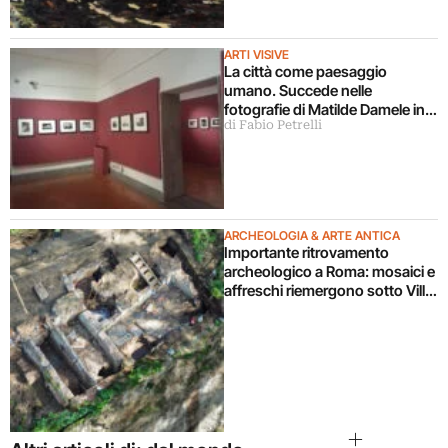
ARTI VISIVE
La città come paesaggio
umano. Succede nelle
fotografie di Matilde Damele in
di Fabio Petrelli
mostra a Roma
ARCHEOLOGIA & ARTE ANTICA
Importante ritrovamento
archeologico a Roma: mosaici e
affreschi riemergono sotto Villa
Celimontana durante un
cantiere