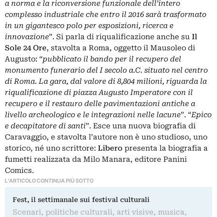
a norma e la riconversione funzionale dell’intero
complesso industriale che entro il 2016 sarà trasformato
in un gigantesco polo per esposizioni, ricerca e
innovazione
”. Si parla di riqualificazione anche su
Il
Sole 24 Ore
, stavolta a Roma, oggetto il Mausoleo di
Augusto: “
pubblicato il bando per il recupero del
monumento funerario del I secolo a.C. situato nel centro
di Roma. La gara, dal valore di 8,804 milioni, riguarda la
riqualificazione di piazza Augusto Imperatore con il
recupero e il restauro delle pavimentazioni antiche a
livello archeologico e le integrazioni nelle lacune
”. “
Epico
e decapitatore di santi
”. Esce una nuova biografia di
Caravaggio, e stavolta l’autore non è uno studioso, uno
storico, né uno scrittore:
Libero
presenta la biografia a
fumetti realizzata da Milo Manara, editore Panini
Comics.
L'ARTICOLO CONTINUA PIÙ SOTTO
Fest, il settimanale sui festival culturali
Scenari, politiche culturali, arti visive, musica,