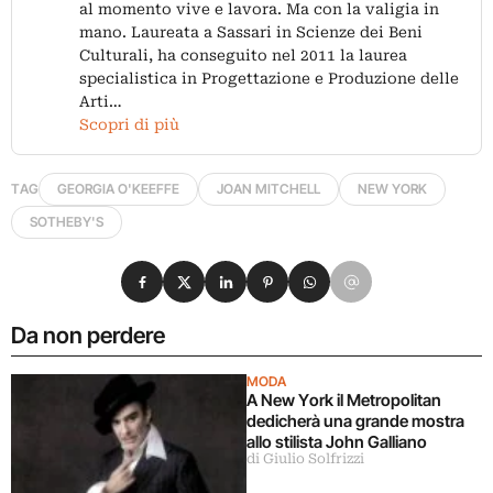
al momento vive e lavora. Ma con la valigia in
mano. Laureata a Sassari in Scienze dei Beni
Culturali, ha conseguito nel 2011 la laurea
specialistica in Progettazione e Produzione delle
Arti…
Scopri di più
TAG
GEORGIA O'KEEFFE
JOAN MITCHELL
NEW YORK
SOTHEBY'S
Condividi su Facebook
Condividi su X
Condividi su LinkedIn
Condividi su Pinterest
Condividi su WhatsApp
Condividi su Email
Da non perdere
MODA
A New York il Metropolitan
dedicherà una grande mostra
allo stilista John Galliano
di Giulio Solfrizzi