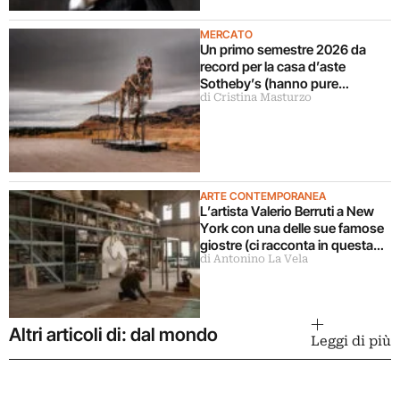
MERCATO
Un primo semestre 2026 da
record per la casa d’aste
Sotheby’s (hanno pure
di Cristina Masturzo
venduto il dinosauro più
costoso della storia)
ARTE CONTEMPORANEA
L’artista Valerio Berruti a New
York con una delle sue famose
giostre (ci racconta in questa
di Antonino La Vela
intervista)
Altri articoli di: dal mondo
Leggi di più