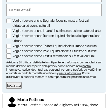
First
Email
(Required)
Opzioni
Voglio ricevere anche
Segnala
: focus su mostre, festival,
didattica ed eventi culturali
Voglio ricevere anche
Incanti
: il settimanale sul mercato dell'arte
Voglio ricevere anche
Render
: il quindicinale sulla rigenerazione
urbana
Voglio ricevere anche
Tailor
: il quindicinale su moda e cultura
Voglio ricevere anche
Pax
: il quindicinale sul turismo culturale
Voglio ricevere anche
Fest
: il settimanale sui festival culturali
Artribune Srl utilizza i dati da te forniti per tenerti informato con regolarità sul
mondo dell'arte, nel rispetto della privacy come indicato nella
nostra
informativa
. Iscrivendoti i tuoi dati personali verranno trasferiti su MailChimp
e trattati secondo le modalità riportate in
questa informativa
. Potrai
disiscriverti in qualsiasi momento con l'apposito link presente nelle email.
Iscriviti
Marta Pettinau
Marta Pettinau nasce ad Alghero nel 1984, dove