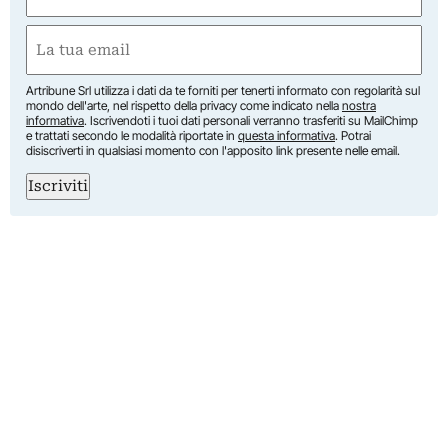
(Required)
First
Email
(Required)
Artribune Srl utilizza i dati da te forniti per tenerti informato con regolarità sul
mondo dell'arte, nel rispetto della privacy come indicato nella
nostra
informativa
. Iscrivendoti i tuoi dati personali verranno trasferiti su MailChimp
e trattati secondo le modalità riportate in
questa informativa
. Potrai
disiscriverti in qualsiasi momento con l'apposito link presente nelle email.
Iscriviti