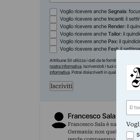
(Obbligatorio)
Nome
Opzioni
Voglio ricevere anche
Segnala
: focu
Voglio ricevere anche
Incanti
: il set
Voglio ricevere anche
Render
: il qu
Voglio ricevere anche
Tailor
: il quin
Voglio ricevere anche
Pax
: il quindic
Voglio ricevere anche
Fest
: il settim
Artribune Srl utilizza i dati da te forniti per tenert
nostra informativa
. Iscrivendoti i tuoi dati personal
informativa
. Potrai disiscriverti in qualsiasi moment
Iscriviti
Nom
(Obbli
Francesco Sala
Nome
Vogl
Francesco Sala è nato un mese
Germania: non quelli ai rigori
S
rende compaesano di Alberto