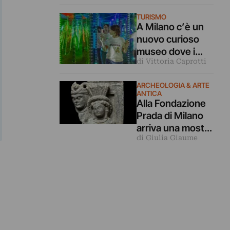
capolavori
TURISMO
dell’arte in
A Milano c’è un
mostra a Milano
nuovo curioso
museo dove i
di Vittoria Caprotti
nostri cinque
sensi vengono
ARCHEOLOGIA & ARTE
ingannati
ANTICA
Alla Fondazione
Prada di Milano
arriva una mostra
di Giulia Giaume
archeologica
sulle relazioni tra
Mediterraneo e
Asia