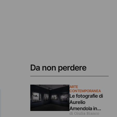
Da non perdere
ARTE
CONTEMPORANEA
Le fotografie di
Aurelio
Amendola in
di Giulia Bianco
dialogo coi