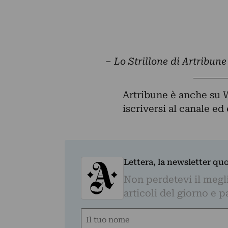
– Lo Strillone di Artribun
Artribune è anche su 
iscriversi al canale e
Lettera, la newsletter qu
Non perdetevi il megli
articoli del giorno e 
Nome