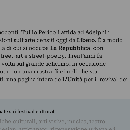
racconti: Tullio Pericoli affida ad Adelphi i
ssioni sull’arte censiti oggi da
Libero
. È a modo
la di cui si occupa
La Repubblica
, con
street-art e street-poetry. Trent’anni fa
volta sul grande schermo, in occasione
tour con una mostra di cimeli che sta
iti: una pagina intera de
L’Unità
per il revival dei
nale sui festival culturali
iche culturali, arti visive, musica, teatro,
design, artigianato, rigenerazione urbana e i