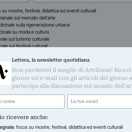
(Obbligatorio)
s su mostre, festival, didattica ed eventi culturali
timanale sul mercato dell'arte
indicinale sulla rigenerazione urbana
dicinale su moda e cultura
inale sul turismo culturale
anale sui festival culturali
i informato con regolarità sul mondo dell'arte, nel rispetto della privacy come indic
Lettera, la newsletter quotidiana
i verranno trasferiti su MailChimp e trattati secondo le modalità riportate in
quest
o con l'apposito link presente nelle email.
Non perdetevi il meglio di Artribune! Ricevi
giorno un'e-mail con gli articoli del giorno 
partecipa alla discussione sul mondo dell'ar
e
Email
gatorio)
(Obbligatorio)
io ricevere anche:
tto dopo la vittoria dei mondiali. Quelli fichi contro la
 contro la Francia. Lo ha fatto (nascere) a Voghera, il ch
egnala
: focus su mostre, festival, didattica ed eventi culturali
 Arbasino, del papà di…