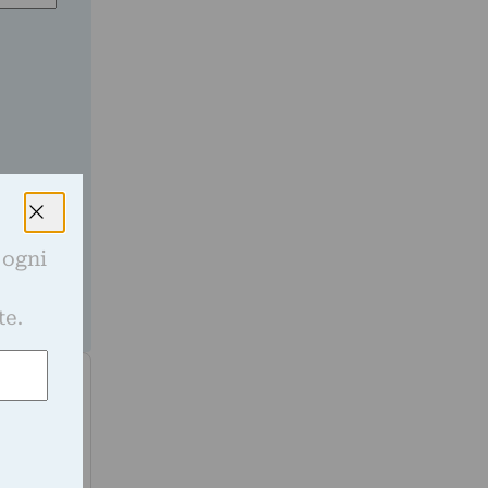
ato nella
a
 ogni
e
te.
e lo