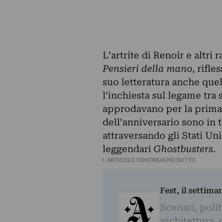
L’artrite di Renoir e altri 
Pensieri della mano
, rifle
suo letteratura anche quel
l’inchiesta sul legame tra 
approdavano per la prima 
dell’anniversario sono in 
attraversando gli Stati Un
leggendari
Ghostbusters
.
L'ARTICOLO CONTINUA PIÙ SOTTO
Fest, il settima
Scenari, polit
architettura, 