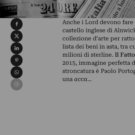
Condividi su Facebook
Anche i Lord devono fare c
castello inglese di Alnwick
Condividi su X
collezione d’arte per ratt
Condividi su LinkedIn
lista dei beni in asta, tra
milioni di sterline.
Il Fat
Condividi su Pinterest
2015, immagine perfetta di
Condividi su WhatsApp
stroncatura è Paolo Porto
una
acca
…
Condividi su Email