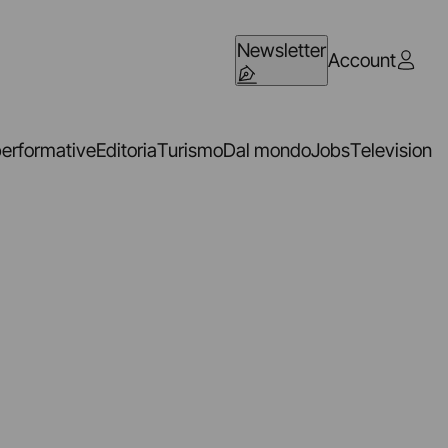
Newsletter
Account
performative
Editoria
Turismo
Dal mondo
Jobs
Television