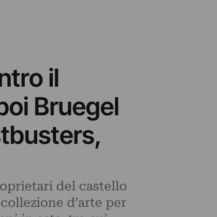
tro il
 poi Bruegel
stbusters,
prietari del castello
 collezione d’arte per