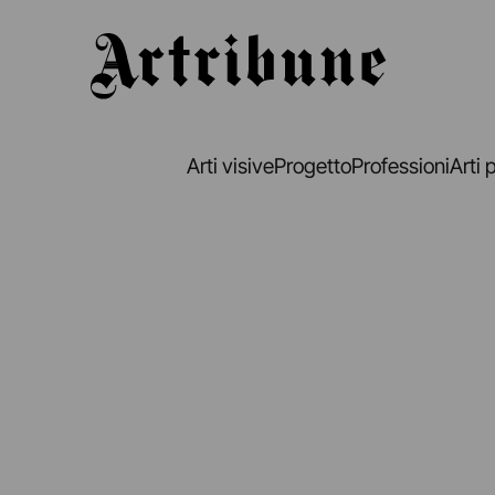
Artribune
Arti visive
Progetto
Professioni
Arti 