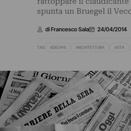
rattoppare il claudicante m
spunta un Bruegel il Vecch
di Francesco Sala
24/04/2014
TAG
ADELPHI
ARCHITETTURA
ASTA