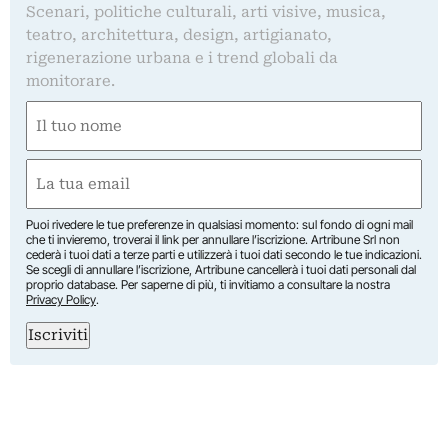
Scenari, politiche culturali, arti visive, musica,
teatro, architettura, design, artigianato,
rigenerazione urbana e i trend globali da
monitorare.
Nome
(Required)
First
Email
(Required)
Puoi rivedere le tue preferenze in qualsiasi momento: sul fondo di ogni mail
che ti invieremo, troverai il link per annullare l’iscrizione. Artribune Srl non
cederà i tuoi dati a terze parti e utilizzerà i tuoi dati secondo le tue indicazioni.
Se scegli di annullare l’iscrizione, Artribune cancellerà i tuoi dati personali dal
proprio database. Per saperne di più, ti invitiamo a consultare la nostra
Privacy Policy
.
Iscriviti