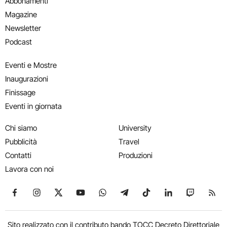
Abbonamenti
Magazine
Newsletter
Podcast
Eventi e Mostre
Inaugurazioni
Finissage
Eventi in giornata
Chi siamo
University
Pubblicità
Travel
Contatti
Produzioni
Lavora con noi
Seguici su Facebook
Seguici su Instagram
Seguici su X
Seguici su YouTube
Seguici su WhatsApp
Seguici su Telegram
Seguici su TikTok
Seguici su Link
Seguici su
Segui
Sito realizzato con il contributo bando TOCC Decreto Direttoriale