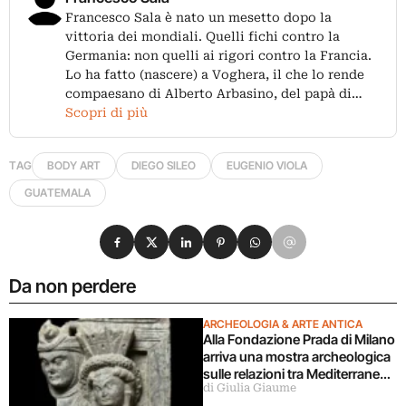
Francesco Sala è nato un mesetto dopo la
vittoria dei mondiali. Quelli fichi contro la
Germania: non quelli ai rigori contro la Francia.
Lo ha fatto (nascere) a Voghera, il che lo rende
compaesano di Alberto Arbasino, del papà di…
Scopri di più
TAG
BODY ART
DIEGO SILEO
EUGENIO VIOLA
GUATEMALA
Condividi su Facebook
Condividi su X
Condividi su LinkedIn
Condividi su Pinterest
Condividi su WhatsApp
Condividi su Email
Da non perdere
ARCHEOLOGIA & ARTE ANTICA
Alla Fondazione Prada di Milano
arriva una mostra archeologica
sulle relazioni tra Mediterraneo
di Giulia Giaume
e Asia