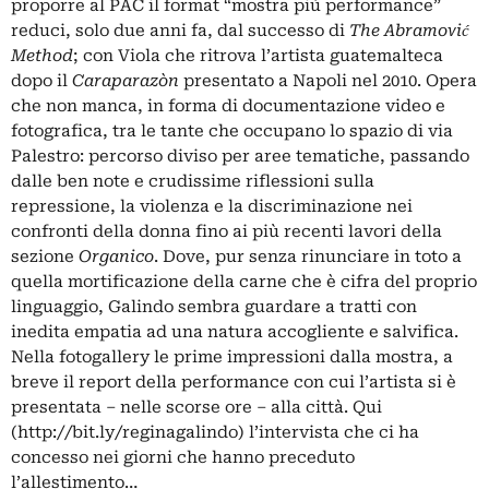
proporre al PAC il format “mostra più performance”
reduci, solo due anni fa, dal successo di
The Abramović
Method
; con Viola che ritrova l’artista guatemalteca
dopo il
Caraparazòn
presentato a Napoli nel 2010. Opera
che non manca, in forma di documentazione video e
fotografica, tra le tante che occupano lo spazio di via
Palestro: percorso diviso per aree tematiche, passando
dalle ben note e crudissime riflessioni sulla
repressione, la violenza e la discriminazione nei
confronti della donna fino ai più recenti lavori della
sezione
Organico
. Dove, pur senza rinunciare in toto a
quella mortificazione della carne che è cifra del proprio
linguaggio, Galindo sembra guardare a tratti con
inedita empatia ad una natura accogliente e salvifica.
Nella fotogallery le prime impressioni dalla mostra, a
breve il report della performance con cui l’artista si è
presentata – nelle scorse ore – alla città. Qui
(
http://bit.ly/reginagalindo
) l’intervista che ci ha
concesso nei giorni che hanno preceduto
l’allestimento…