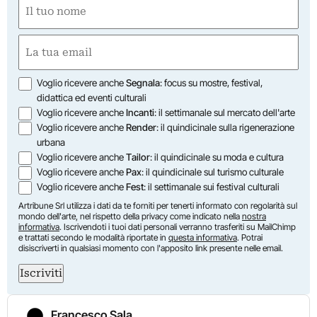
Nome
(Required)
First
Email
(Required)
Opzioni
Voglio ricevere anche
Segnala
: focus su mostre, festival,
didattica ed eventi culturali
Voglio ricevere anche
Incanti
: il settimanale sul mercato dell'arte
Voglio ricevere anche
Render
: il quindicinale sulla rigenerazione
urbana
Voglio ricevere anche
Tailor
: il quindicinale su moda e cultura
Voglio ricevere anche
Pax
: il quindicinale sul turismo culturale
Voglio ricevere anche
Fest
: il settimanale sui festival culturali
Artribune Srl utilizza i dati da te forniti per tenerti informato con regolarità sul
mondo dell'arte, nel rispetto della privacy come indicato nella
nostra
informativa
. Iscrivendoti i tuoi dati personali verranno trasferiti su MailChimp
e trattati secondo le modalità riportate in
questa informativa
. Potrai
disiscriverti in qualsiasi momento con l'apposito link presente nelle email.
Iscriviti
Francesco Sala