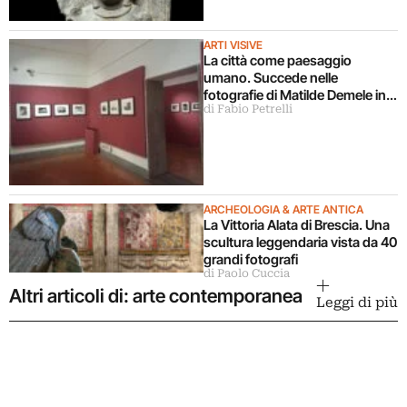
ARTI VISIVE
La città come paesaggio
umano. Succede nelle
fotografie di Matilde Demele in
di Fabio Petrelli
mostra a Roma
ARCHEOLOGIA & ARTE ANTICA
La Vittoria Alata di Brescia. Una
scultura leggendaria vista da 40
grandi fotografi
di Paolo Cuccia
Altri articoli di: arte contemporanea
Leggi di più