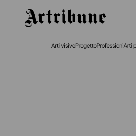
Artribune
Arti visive
Progetto
Professioni
Arti 