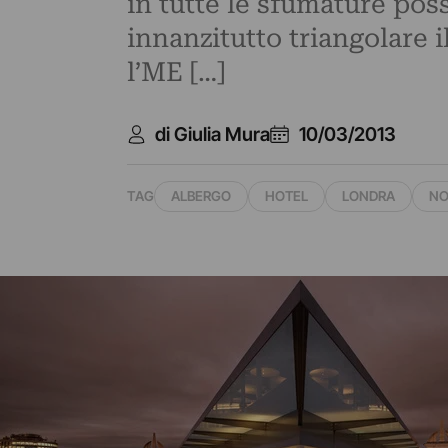
in tutte le sfumature possi
innanzitutto triangolare 
l’ME […]
di Giulia Mura
10/03/2013
TAG
ALBERGO
HOTEL
LONDRA
NO