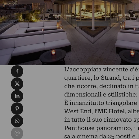
Condividi su Facebook
L’accoppiata vincente c’è: 
quartiere, lo Strand, tra i
Condividi su X
che ricorre, declinato in t
Condividi su LinkedIn
dimensionali e stilistiche: 
È innanzitutto triangolare 
Condividi su Pinterest
West End, l’
ME Hotel
, alb
Condividi su WhatsApp
in tutto il suo rinnovato sp
Penthouse panoramico, i ris
Condividi su Email
sala cinema da 25 posti e 