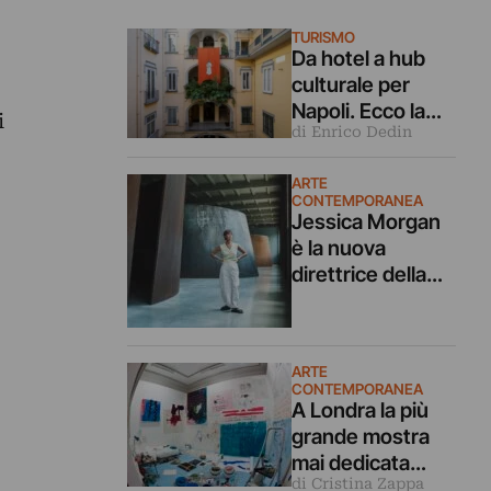
TURISMO
Da hotel a hub
culturale per
Napoli. Ecco la
i
di Enrico Dedin
formula dello
spazio
ARTE
SuperOtium
CONTEMPORANEA
Jessica Morgan
è la nuova
direttrice della
Tate di Londra.
Era alla Dia Art
Foundation ora
ARTE
torna in UK
CONTEMPORANEA
A Londra la più
grande mostra
mai dedicata
di Cristina Zappa
all’artista che