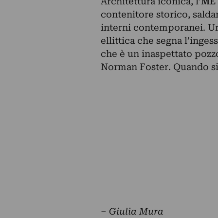
Architettura iconica, l’
ME 
contenitore storico, salda
interni contemporanei. Un
ellittica che segna l’inge
che è un inaspettato pozzo
Norman Foster. Quando si 
– Giulia Mura