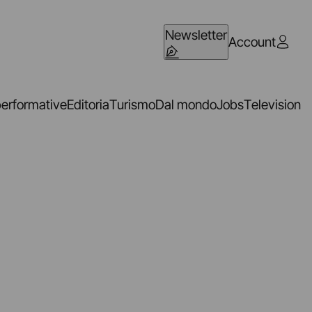
Newsletter
Account
performative
Editoria
Turismo
Dal mondo
Jobs
Television