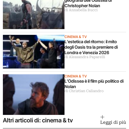
geografia dell’Odissea di
Christopher Nolan
di Annabella Bucci
CINEMA & TV
L’estetica del ritorno: il mito
degli Oasis tra la premiere di
Londra e Venezia 2026
di Alessandra Paparelli
CINEMA & TV
L’Odissea è il film più politico di
Nolan
di Christian Caliandro
Altri articoli di: cinema & tv
Leggi di più