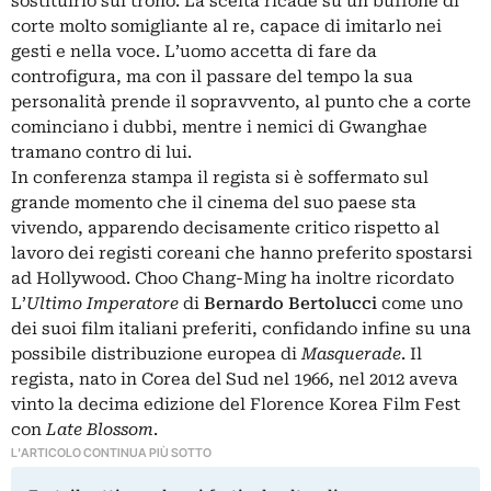
sostituirlo sul trono. La scelta ricade su un buffone di
corte molto somigliante al re, capace di imitarlo nei
gesti e nella voce. L’uomo accetta di fare da
controfigura, ma con il passare del tempo la sua
personalità prende il sopravvento, al punto che a corte
cominciano i dubbi, mentre i nemici di Gwanghae
tramano contro di lui.
In conferenza stampa il regista si è soffermato sul
grande momento che il cinema del suo paese sta
vivendo, apparendo decisamente critico rispetto al
lavoro dei registi coreani che hanno preferito spostarsi
ad Hollywood. Choo Chang-Ming ha inoltre ricordato
L’
Ultimo Imperatore
di
Bernardo Bertolucci
come uno
dei suoi film italiani preferiti, confidando infine su una
possibile distribuzione europea di
Masquerade
. Il
regista, nato in Corea del Sud nel 1966, nel 2012 aveva
vinto la decima edizione del Florence Korea Film Fest
con
Late Blossom
.
L'ARTICOLO CONTINUA PIÙ SOTTO