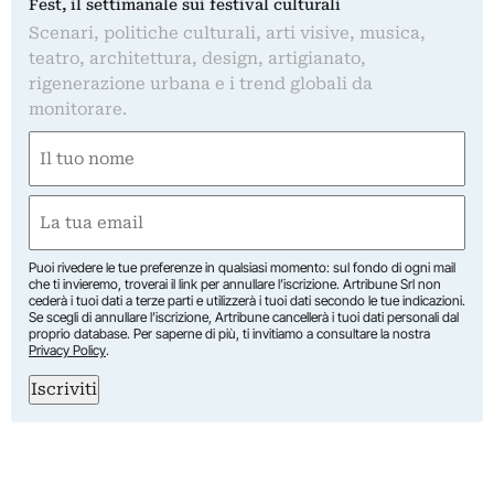
Fest, il settimanale sui festival culturali
Scenari, politiche culturali, arti visive, musica,
teatro, architettura, design, artigianato,
rigenerazione urbana e i trend globali da
monitorare.
Nome
(Obbligatorio)
Nome
Email
(Obbligatorio)
Puoi rivedere le tue preferenze in qualsiasi momento: sul fondo di ogni mail
che ti invieremo, troverai il link per annullare l’iscrizione. Artribune Srl non
cederà i tuoi dati a terze parti e utilizzerà i tuoi dati secondo le tue indicazioni.
Se scegli di annullare l’iscrizione, Artribune cancellerà i tuoi dati personali dal
proprio database. Per saperne di più, ti invitiamo a consultare la nostra
Privacy Policy
.
Iscriviti