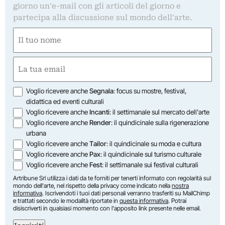
giorno un'e-mail con gli articoli del giorno e
partecipa alla discussione sul mondo dell'arte.
Nome
(Obbligatorio)
Nome
Email
(Obbligatorio)
Opzioni
Voglio ricevere anche
Segnala
: focus su mostre, festival,
didattica ed eventi culturali
Voglio ricevere anche
Incanti
: il settimanale sul mercato dell'arte
Voglio ricevere anche
Render
: il quindicinale sulla rigenerazione
urbana
Voglio ricevere anche
Tailor
: il quindicinale su moda e cultura
Voglio ricevere anche
Pax
: il quindicinale sul turismo culturale
Voglio ricevere anche
Fest
: il settimanale sui festival culturali
Artribune Srl utilizza i dati da te forniti per tenerti informato con regolarità sul
mondo dell'arte, nel rispetto della privacy come indicato nella
nostra
informativa
. Iscrivendoti i tuoi dati personali verranno trasferiti su MailChimp
e trattati secondo le modalità riportate in
questa informativa
. Potrai
disiscriverti in qualsiasi momento con l'apposito link presente nelle email.