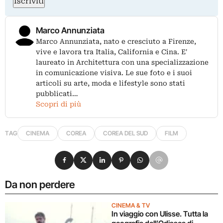
Iscriviti
Marco Annunziata
Marco Annunziata, nato e cresciuto a Firenze,
vive e lavora tra Italia, California e Cina. E'
laureato in Architettura con una specializzazione
in comunicazione visiva. Le sue foto e i suoi
articoli su arte, moda e lifestyle sono stati
pubblicati…
Scopri di più
TAG
CINEMA
COREA
COREA DEL SUD
FILM
Condividi su Facebook
Condividi su X
Condividi su LinkedIn
Condividi su Pinterest
Condividi su WhatsApp
Condividi su Email
Da non perdere
CINEMA & TV
In viaggio con Ulisse. Tutta la