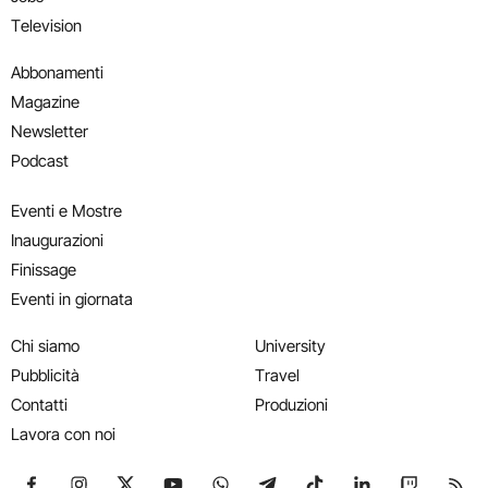
Television
Abbonamenti
Magazine
Newsletter
Podcast
Eventi e Mostre
Inaugurazioni
Finissage
Eventi in giornata
Chi siamo
University
Pubblicità
Travel
Contatti
Produzioni
Lavora con noi
Seguici su Facebook
Seguici su Instagram
Seguici su X
Seguici su YouTube
Seguici su WhatsApp
Seguici su Telegram
Seguici su TikTok
Seguici su Link
Seguici su
Segui