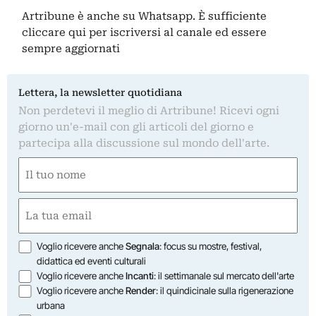
Artribune è anche su Whatsapp. È sufficiente
cliccare qui
per iscriversi al canale ed essere
sempre aggiornati
Lettera, la newsletter quotidiana
Non perdetevi il meglio di Artribune! Ricevi ogni
giorno un'e-mail con gli articoli del giorno e
partecipa alla discussione sul mondo dell'arte.
Nome
(Required)
First
Email
(Required)
Opzioni
Voglio ricevere anche
Segnala
: focus su mostre, festival,
didattica ed eventi culturali
Voglio ricevere anche
Incanti
: il settimanale sul mercato dell'arte
Voglio ricevere anche
Render
: il quindicinale sulla rigenerazione
urbana