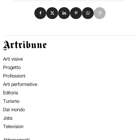
Condividi su Facebook
Condividi su X
Condividi su LinkedIn
Condividi su Pinterest
Condividi su WhatsApp
Condividi su Email
Artribune
Arti visive
Progetto
Professioni
Arti performative
Editoria
Turismo
Dal mondo
Jobs
Television
Abbonamenti