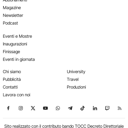
Magazine
Newsletter
Podcast
Eventi e Mostre
Inaugurazioni
Finissage
Eventi in giornata
Chi siamo
University
Pubblicità
Travel
Contatti
Produzioni
Lavora con noi
Seguici su Facebook
Seguici su Instagram
Seguici su X
Seguici su YouTube
Seguici su WhatsApp
Seguici su Telegram
Seguici su TikTok
Seguici su Link
Seguici su
Segui
Sito realizzato con il contributo bando TOCC Decreto Direttoriale