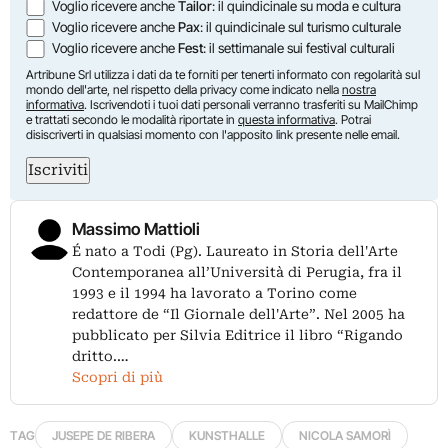
Voglio ricevere anche
Tailor
: il quindicinale su moda e cultura
Voglio ricevere anche
Pax
: il quindicinale sul turismo culturale
Voglio ricevere anche
Fest
: il settimanale sui festival culturali
Artribune Srl utilizza i dati da te forniti per tenerti informato con regolarità sul
mondo dell'arte, nel rispetto della privacy come indicato nella
nostra
informativa
. Iscrivendoti i tuoi dati personali verranno trasferiti su MailChimp
e trattati secondo le modalità riportate in
questa informativa
. Potrai
disiscriverti in qualsiasi momento con l'apposito link presente nelle email.
Iscriviti
Massimo Mattioli
É nato a Todi (Pg). Laureato in Storia dell'Arte
Contemporanea all’Università di Perugia, fra il
1993 e il 1994 ha lavorato a Torino come
redattore de “Il Giornale dell'Arte”. Nel 2005 ha
pubblicato per Silvia Editrice il libro “Rigando
dritto.…
Scopri di più
TAG
JUSEPE DE RIBERA
KUNSTHALLE
NICOLA SAMORÌ