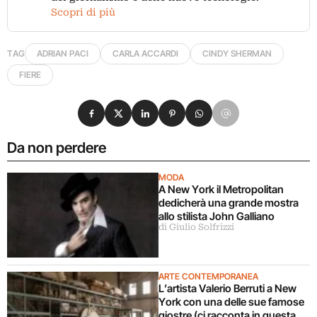
Scopri di più
TAG
ADRIAN PACI
CARLA ACCARDI
CINDY SHERMAN
FIERE
Condividi su Facebook
Condividi su X
Condividi su LinkedIn
Condividi su Pinterest
Condividi su WhatsApp
Condividi su Email
Da non perdere
MODA
A New York il Metropolitan
dedicherà una grande mostra
allo stilista John Galliano
di Giulio Solfrizzi
ARTE CONTEMPORANEA
L’artista Valerio Berruti a New
York con una delle sue famose
giostre (ci racconta in questa