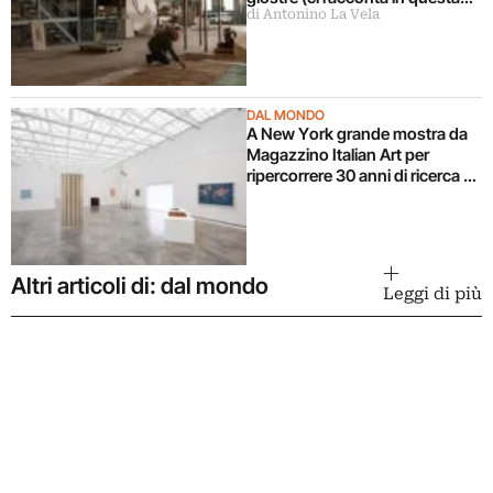
di Antonino La Vela
intervista)
DAL MONDO
A New York grande mostra da
Magazzino Italian Art per
ripercorrere 30 anni di ricerca di
Alighiero Boetti
Altri articoli di: dal mondo
Leggi di più