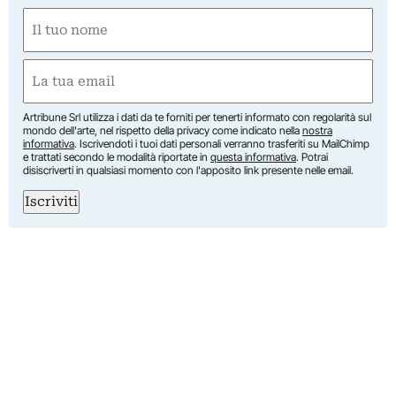
Nome
(Obbligatorio)
Nome
Email
(Obbligatorio)
Artribune Srl utilizza i dati da te forniti per tenerti informato con regolarità sul
mondo dell'arte, nel rispetto della privacy come indicato nella
nostra
informativa
. Iscrivendoti i tuoi dati personali verranno trasferiti su MailChimp
e trattati secondo le modalità riportate in
questa informativa
. Potrai
disiscriverti in qualsiasi momento con l'apposito link presente nelle email.
Iscriviti