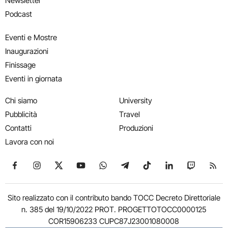
Newsletter
Podcast
Eventi e Mostre
Inaugurazioni
Finissage
Eventi in giornata
Chi siamo
University
Pubblicità
Travel
Contatti
Produzioni
Lavora con noi
Seguici su Facebook
Seguici su Instagram
Seguici su X
Seguici su YouTube
Seguici su WhatsApp
Seguici su Telegram
Seguici su TikTok
Seguici su Link
Seguici su
Segui
Sito realizzato con il contributo bando TOCC Decreto Direttoriale
n. 385 del 19/10/2022 PROT. PROGETTOTOCC0000125
COR15906233 CUPC87J23001080008