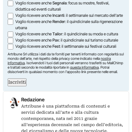
Opzioni
Voglio ricevere anche
Segnala
: focus su mostre, festival,
didattica ed eventi culturali
Voglio ricevere anche
Incanti
: il settimanale sul mercato dell'arte
Voglio ricevere anche
Render
: il quindicinale sulla rigenerazione
urbana
Voglio ricevere anche
Tailor
: il quindicinale su moda e cultura
Voglio ricevere anche
Pax
: il quindicinale sul turismo culturale
Voglio ricevere anche
Fest
: il settimanale sui festival culturali
Artribune Srl utilizza i dati da te forniti per tenerti informato con regolarità sul
mondo dell'arte, nel rispetto della privacy come indicato nella
nostra
informativa
. Iscrivendoti i tuoi dati personali verranno trasferiti su MailChimp
e trattati secondo le modalità riportate in
questa informativa
. Potrai
disiscriverti in qualsiasi momento con l'apposito link presente nelle email.
Iscriviti
Redazione
Artribune è una piattaforma di contenuti e
servizi dedicata all’arte e alla cultura
contemporanea, nata nel 2011 grazie
all’esperienza decennale nel campo dell’editoria,
del giornalismo e delle nuove tecnologie.