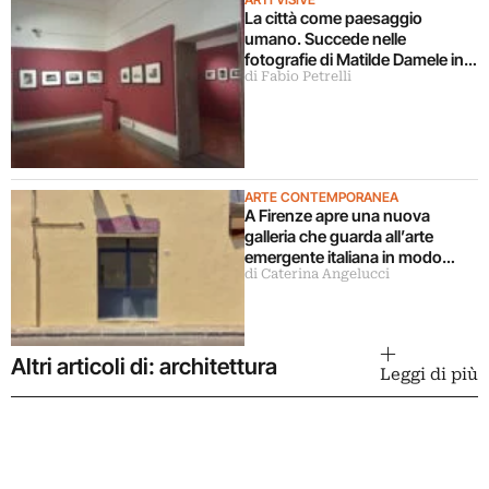
La città come paesaggio
umano. Succede nelle
fotografie di Matilde Damele in
di Fabio Petrelli
mostra a Roma
ARTE CONTEMPORANEA
A Firenze apre una nuova
galleria che guarda all’arte
emergente italiana in modo
di Caterina Angelucci
decentrato
Altri articoli di: architettura
Leggi di più