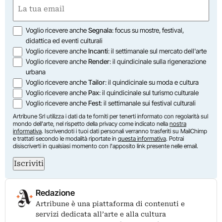
First
Email
(Required)
Opzioni
Voglio ricevere anche
Segnala
: focus su mostre, festival,
didattica ed eventi culturali
Voglio ricevere anche
Incanti
: il settimanale sul mercato dell'arte
Voglio ricevere anche
Render
: il quindicinale sulla rigenerazione
urbana
Voglio ricevere anche
Tailor
: il quindicinale su moda e cultura
Voglio ricevere anche
Pax
: il quindicinale sul turismo culturale
Voglio ricevere anche
Fest
: il settimanale sui festival culturali
Artribune Srl utilizza i dati da te forniti per tenerti informato con regolarità sul
mondo dell'arte, nel rispetto della privacy come indicato nella
nostra
informativa
. Iscrivendoti i tuoi dati personali verranno trasferiti su MailChimp
e trattati secondo le modalità riportate in
questa informativa
. Potrai
disiscriverti in qualsiasi momento con l'apposito link presente nelle email.
Iscriviti
Redazione
Artribune è una piattaforma di contenuti e
servizi dedicata all’arte e alla cultura