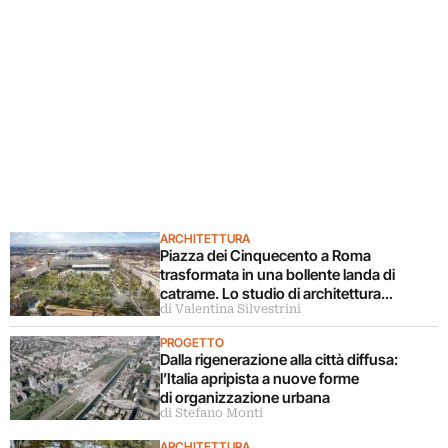
ARCHITETTURA
Piazza dei Cinquecento a Roma
trasformata in una bollente landa di
catrame. Lo studio di architettura
di Valentina Silvestrini
disconosce il progetto
PROGETTO
Dalla rigenerazione alla città diffusa:
l’Italia apripista a nuove forme
di organizzazione urbana
di Stefano Monti
ARCHITETTURA