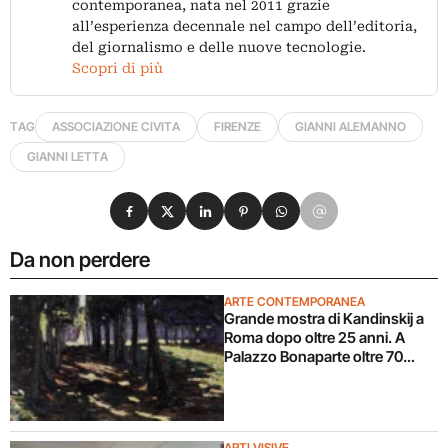
contemporanea, nata nel 2011 grazie
all’esperienza decennale nel campo dell’editoria,
del giornalismo e delle nuove tecnologie.
Scopri di più
TAG
ASSOCIAZIONE CIVITA
FIRENZE
GIANNI ALEMANNO
GIANNI LETTA
Condividi su Facebook
Condividi su X
Condividi su LinkedIn
Condividi su Pinterest
Condividi su WhatsApp
Condividi su Email
Da non perdere
ARTE CONTEMPORANEA
Grande mostra di Kandinskij a
Roma dopo oltre 25 anni. A
Palazzo Bonaparte oltre 70
opere dal Pompidou
ARTI VISIVE