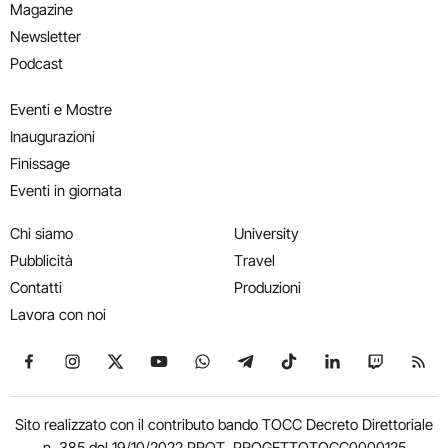
Magazine
Newsletter
Podcast
Eventi e Mostre
Inaugurazioni
Finissage
Eventi in giornata
Chi siamo
University
Pubblicità
Travel
Contatti
Produzioni
Lavora con noi
Seguici su Facebook
Seguici su Instagram
Seguici su X
Seguici su YouTube
Seguici su WhatsApp
Seguici su Telegram
Seguici su TikTok
Seguici su Link
Seguici su
Segui
Sito realizzato con il contributo bando TOCC Decreto Direttoriale
n. 385 del 19/10/2022 PROT. PROGETTOTOCC0000125