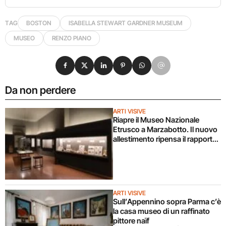
TAG
BOSTON
ISABELLA STEWART GARDNER MUSEUM
MUSEO
RENZO PIANO
Condividi su Facebook
Condividi su X
Condividi su LinkedIn
Condividi su Pinterest
Condividi su WhatsApp
Condividi su Email
Da non perdere
ARTI VISIVE
Riapre il Museo Nazionale
Etrusco a Marzabotto. Il nuovo
allestimento ripensa il rapporto
tra archeologia e
contemporaneità
ARTI VISIVE
Sull’Appennino sopra Parma c’è
la casa museo di un raffinato
pittore naïf