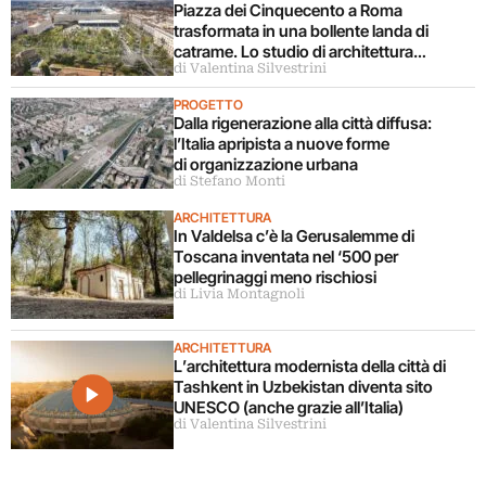
Piazza dei Cinquecento a Roma
trasformata in una bollente landa di
catrame. Lo studio di architettura
di Valentina Silvestrini
disconosce il progetto
PROGETTO
Dalla rigenerazione alla città diffusa:
l’Italia apripista a nuove forme
di organizzazione urbana
di Stefano Monti
ARCHITETTURA
In Valdelsa c’è la Gerusalemme di
Toscana inventata nel ‘500 per
pellegrinaggi meno rischiosi
di Livia Montagnoli
ARCHITETTURA
L’architettura modernista della città di
Tashkent in Uzbekistan diventa sito
UNESCO (anche grazie all’Italia)
di Valentina Silvestrini