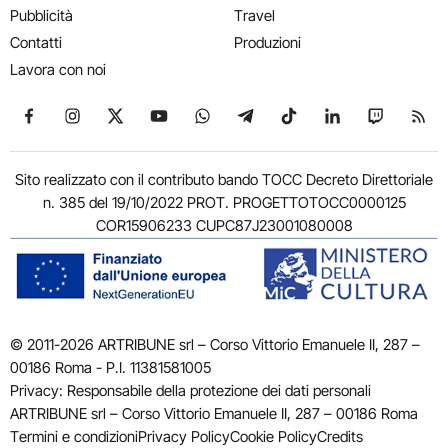
Pubblicità
Travel
Contatti
Produzioni
Lavora con noi
Seguici su Facebook
Seguici su Instagram
Seguici su X
Seguici su YouTube
Seguici su WhatsApp
Seguici su Telegram
Seguici su TikTok
Seguici su Link
Seguici su
Segui
Sito realizzato con il contributo bando TOCC Decreto Direttoriale
n. 385 del 19/10/2022 PROT. PROGETTOTOCC0000125
COR15906233 CUPC87J23001080008
© 2011-2026 ARTRIBUNE srl – Corso Vittorio Emanuele II, 287 –
00186 Roma - P.I. 11381581005
Privacy: Responsabile della protezione dei dati personali
ARTRIBUNE srl – Corso Vittorio Emanuele II, 287 – 00186 Roma
Termini e condizioni
Privacy Policy
Cookie Policy
Credits