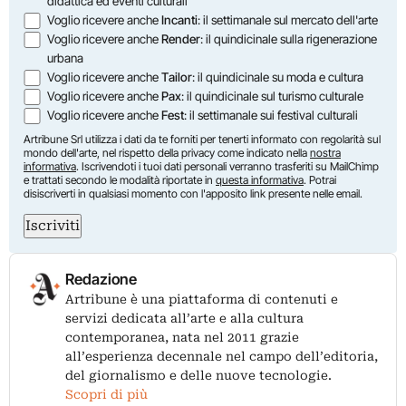
didattica ed eventi culturali
Voglio ricevere anche
Incanti
: il settimanale sul mercato dell'arte
Voglio ricevere anche
Render
: il quindicinale sulla rigenerazione
urbana
Voglio ricevere anche
Tailor
: il quindicinale su moda e cultura
Voglio ricevere anche
Pax
: il quindicinale sul turismo culturale
Voglio ricevere anche
Fest
: il settimanale sui festival culturali
Artribune Srl utilizza i dati da te forniti per tenerti informato con regolarità sul
mondo dell'arte, nel rispetto della privacy come indicato nella
nostra
informativa
. Iscrivendoti i tuoi dati personali verranno trasferiti su MailChimp
e trattati secondo le modalità riportate in
questa informativa
. Potrai
disiscriverti in qualsiasi momento con l'apposito link presente nelle email.
Iscriviti
Redazione
Artribune è una piattaforma di contenuti e
servizi dedicata all’arte e alla cultura
contemporanea, nata nel 2011 grazie
all’esperienza decennale nel campo dell’editoria,
del giornalismo e delle nuove tecnologie.
Scopri di più