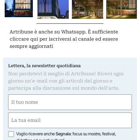
Artribune è anche su Whatsapp. È sufficiente
cliccare qui
per iscriversi al canale ed essere
sempre aggiornati
Lettera, la newsletter quotidiana
Non perdetevi il meglio di Artribune! Ricevi ogni
giorno un'e-mail con gli articoli del giorno e
partecipa alla discussione sul mondo dell'arte.
Nome
(Required)
First
Email
(Required)
Opzioni
Voglio ricevere anche
Segnala
: focus su mostre, festival,