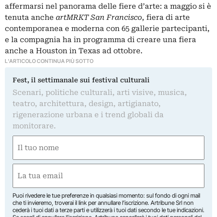
affermarsi nel panorama delle fiere d’arte: a maggio si è
tenuta anche
artMRKT San Francisco
, fiera di arte
contemporanea e moderna con 65 gallerie partecipanti,
e la compagnia ha in programma di creare una fiera
anche a Houston in Texas ad ottobre.
L'ARTICOLO CONTINUA PIÙ SOTTO
Fest, il settimanale sui festival culturali
Scenari, politiche culturali, arti visive, musica,
teatro, architettura, design, artigianato,
rigenerazione urbana e i trend globali da
monitorare.
Nome
(Obbligatorio)
Nome
Email
(Obbligatorio)
Puoi rivedere le tue preferenze in qualsiasi momento: sul fondo di ogni mail
che ti invieremo, troverai il link per annullare l’iscrizione. Artribune Srl non
cederà i tuoi dati a terze parti e utilizzerà i tuoi dati secondo le tue indicazioni.