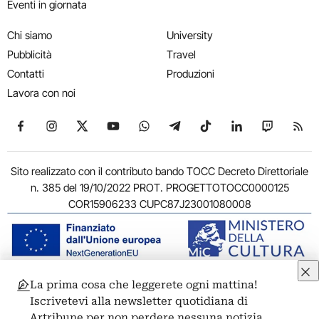
Eventi in giornata
Chi siamo
University
Pubblicità
Travel
Contatti
Produzioni
Lavora con noi
Seguici su Facebook
Seguici su Instagram
Seguici su X
Seguici su YouTube
Seguici su WhatsApp
Seguici su Telegram
Seguici su TikTok
Seguici su Link
Seguici su
Segui
Sito realizzato con il contributo bando TOCC Decreto Direttoriale
n. 385 del 19/10/2022 PROT. PROGETTOTOCC0000125
COR15906233 CUPC87J23001080008
La prima cosa che leggerete ogni mattina!
© 2011-2026 ARTRIBUNE srl – Corso Vittorio Emanuele II, 287 –
Iscrivetevi alla newsletter quotidiana di
00186 Roma - P.I. 11381581005
Artribune per non perdere nessuna notizia