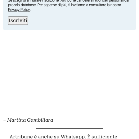
Se scegli di annullare l’iscrizione, Artribune cancellerà i tuoi dati personali dal
proprio database. Per saperne di più, ti invitiamo a consultare la nostra
Privacy Policy
.
Iscriviti
–
Martina Gambillara
Artribune è anche su Whatsapp. È sufficiente