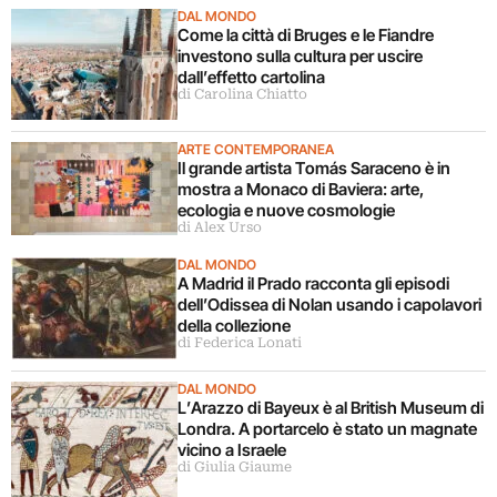
DAL MONDO
Come la città di Bruges e le Fiandre
investono sulla cultura per uscire
dall’effetto cartolina
di Carolina Chiatto
ARTE CONTEMPORANEA
Il grande artista Tomás Saraceno è in
mostra a Monaco di Baviera: arte,
ecologia e nuove cosmologie
di Alex Urso
DAL MONDO
A Madrid il Prado racconta gli episodi
dell’Odissea di Nolan usando i capolavori
della collezione
di Federica Lonati
DAL MONDO
L’Arazzo di Bayeux è al British Museum di
Londra. A portarcelo è stato un magnate
vicino a Israele
di Giulia Giaume