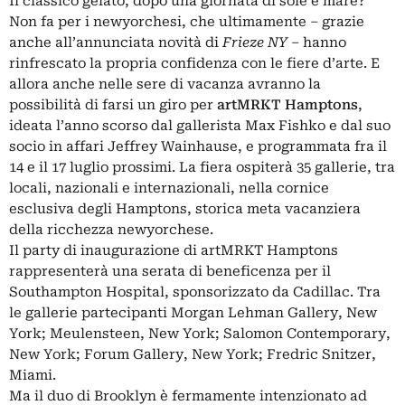
Il classico gelato, dopo una giornata di sole e mare?
Non fa per i newyorchesi, che ultimamente – grazie
anche all’annunciata novità di
Frieze NY
– hanno
rinfrescato la propria confidenza con le fiere d’arte. E
allora anche nelle sere di vacanza avranno la
possibilità di farsi un giro per
artMRKT
Hamptons
,
ideata l’anno scorso dal gallerista Max Fishko e dal suo
socio in affari Jeffrey Wainhause, e programmata fra il
14 e il 17 luglio prossimi. La fiera ospiterà 35 gallerie, tra
locali, nazionali e internazionali, nella cornice
esclusiva degli Hamptons, storica meta vacanziera
della ricchezza newyorchese.
Il party di inaugurazione di artMRKT Hamptons
rappresenterà una serata di beneficenza per il
Southampton Hospital, sponsorizzato da Cadillac. Tra
le gallerie partecipanti Morgan Lehman Gallery, New
York; Meulensteen, New York; Salomon Contemporary,
New York; Forum Gallery, New York; Fredric Snitzer,
Miami.
Ma il duo di Brooklyn è fermamente intenzionato ad