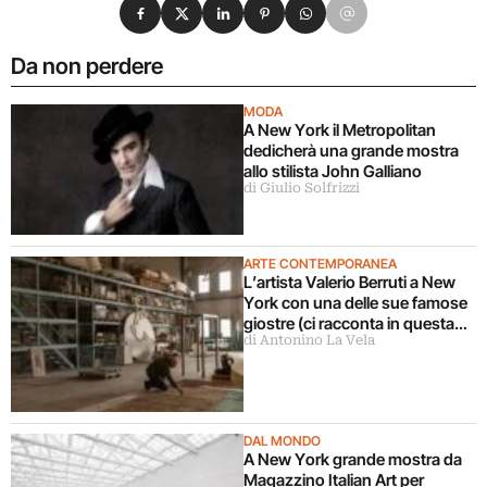
Condividi su Facebook
Condividi su X
Condividi su LinkedIn
Condividi su Pinterest
Condividi su WhatsApp
Condividi su Email
Da non perdere
MODA
A New York il Metropolitan
dedicherà una grande mostra
allo stilista John Galliano
di Giulio Solfrizzi
ARTE CONTEMPORANEA
L’artista Valerio Berruti a New
York con una delle sue famose
giostre (ci racconta in questa
di Antonino La Vela
intervista)
DAL MONDO
A New York grande mostra da
Magazzino Italian Art per