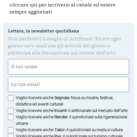
cliccare qui
per iscriversi al canale ed essere
sempre aggiornati
Lettera, la newsletter quotidiana
Non perdetevi il meglio di Artribune! Ricevi ogni
giorno un'e-mail con gli articoli del giorno e
partecipa alla discussione sul mondo dell'arte.
Nome
(Obbligatorio)
Nome
Email
(Obbligatorio)
Opzioni
Voglio ricevere anche
Segnala
: focus su mostre, festival,
didattica ed eventi culturali
Voglio ricevere anche
Incanti
: il settimanale sul mercato dell'arte
Voglio ricevere anche
Render
: il quindicinale sulla rigenerazione
urbana
Voglio ricevere anche
Tailor
: il quindicinale su moda e cultura
Voglio ricevere anche
Pax
: il quindicinale sul turismo culturale