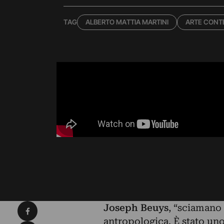
TAG
ALBERTO MATTIA MARTINI
ARTE CON
Condividi su Facebook
Joseph Beuys
, “sciamano 
antropologica. È stato un