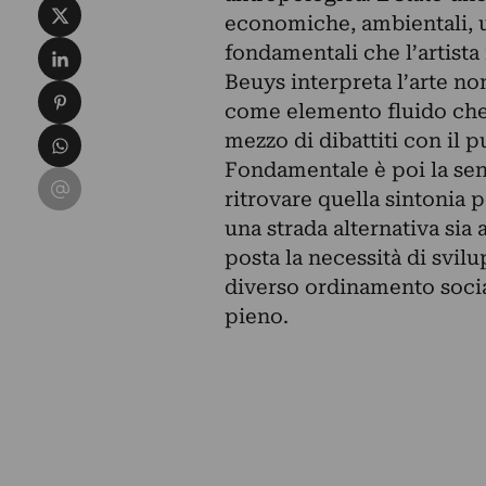
Condividi su X
economiche, ambientali, um
Condividi su LinkedIn
fondamentali che l’artista
Beuys interpreta l’arte n
Condividi su Pinterest
come elemento fluido che 
Condividi su WhatsApp
mezzo di dibattiti con il p
Fondamentale è poi la sen
Condividi su Email
ritrovare quella sintonia 
una strada alternativa sia
posta la necessità di svil
diverso ordinamento social
pieno.