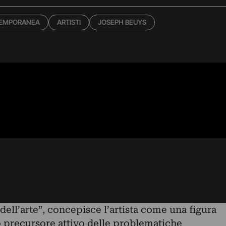
TEMPORANEA
ARTISTI
JOSEPH BEUYS
dell’arte”, concepisce l’artista come una figura
o precursore attivo delle problematiche