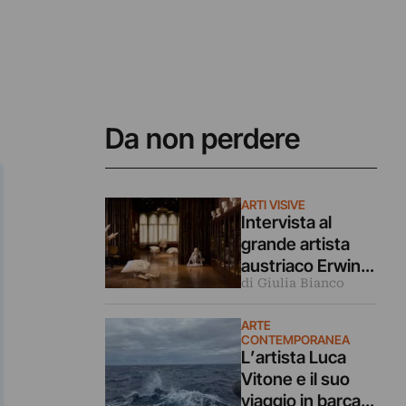
Da non perdere
ARTI VISIVE
Intervista al
grande artista
austriaco Erwin
di Giulia Bianco
Wurm (che è in
mostra
ARTE
a Venezia)
CONTEMPORANEA
L’artista Luca
Vitone e il suo
viaggio in barca