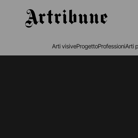
Artribune
Arti visive
Progetto
Professioni
Arti 