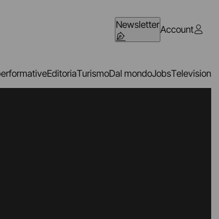
Newsletter
Account
performative
Editoria
Turismo
Dal mondo
Jobs
Television