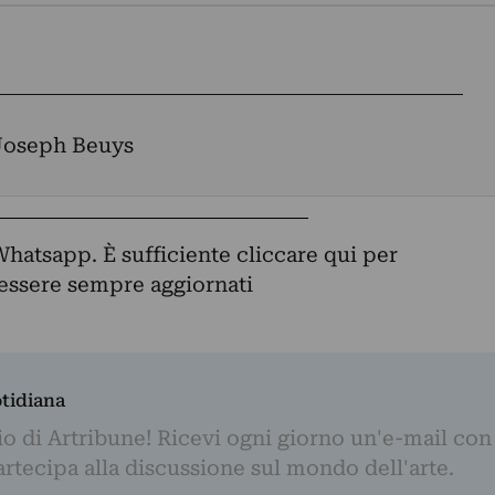
Joseph Beuys
Whatsapp. È sufficiente
cliccare qui
per
d essere sempre aggiornati
otidiana
o di Artribune! Ricevi ogni giorno un'e-mail con 
partecipa alla discussione sul mondo dell'arte.