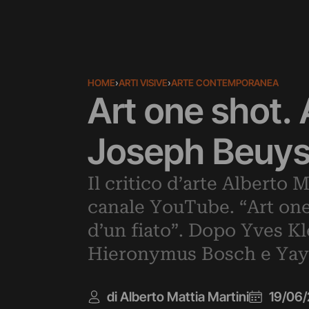
HOME
›
ARTI VISIVE
›
ARTE CONTEMPORANEA
Art one shot. 
Joseph Beuy
Il critico d’arte Alberto 
canale YouTube. “Art one s
d’un fiato”. Dopo Yves K
Hieronymus Bosch e Yayoi
di Alberto Mattia Martini
19/06/