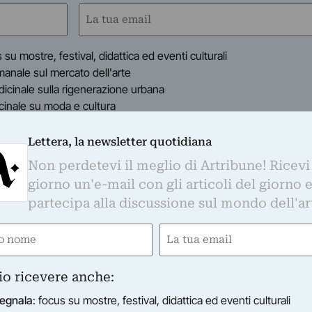
Email
(Obbligatorio)
s su mostre, festival, didattica ed eventi culturali
timanale sul mercato dell'arte
indicinale sulla rigenerazione urbana
dicinale su moda e cultura
inale sul turismo culturale
anale sui festival culturali
Lettera, la newsletter quotidiana
Non perdetevi il meglio di Artribune! Ricevi
i informato con regolarità sul mondo dell'arte, nel rispetto della privacy come indic
i verranno trasferiti su MailChimp e trattati secondo le modalità riportate in
quest
giorno un'e-mail con gli articoli del giorno 
o con l'apposito link presente nelle email.
partecipa alla discussione sul mondo dell'ar
e
Email
gatorio)
(Obbligatorio)
io ricevere anche:
egnala
: focus su mostre, festival, didattica ed eventi culturali
co d'arte e curatore ha al suo attivo numerose ed importa