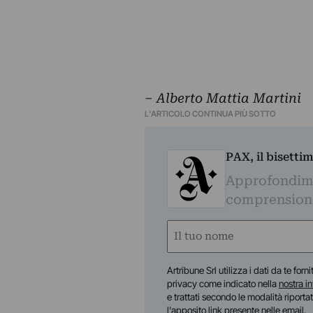
– Alberto Mattia Martini
L'ARTICOLO CONTINUA PIÙ SOTTO
PAX, il bisetti
Approfondime
comprensione 
Nome
(Obbligatorio)
Nome
Artribune Srl utilizza i dati da te forn
privacy come indicato nella
nostra i
e trattati secondo le modalità riporta
l'apposito link presente nelle email.