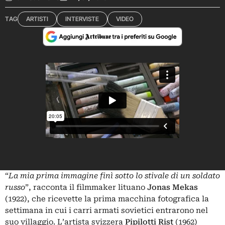
TAG
ARTISTI
INTERVISTE
VIDEO
“
La mia prima immagine finì sotto lo stivale di un soldato
russo
”, racconta il filmmaker lituano
Jonas Mekas
(1922), che ricevette la prima macchina fotografica la
settimana in cui i carri armati sovietici entrarono nel
suo villaggio. L’artista svizzera
Pipilotti Rist
(1962)