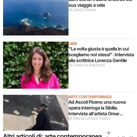
suo viaggio a vela
di Luca Vitone
LIBRI
“La volta giusta è quella in cui
scegliamo noi stessi”. Intervista
alla scrittrice Lorenza Gentile
di Ginevra Barbetti
ARTE CONTEMPORANEA
Ad Ascoli Piceno una nuova
opera interroga la Sibilla.
Intervista all’artista Omar
di Maria Letizia Paiato
Galliani
Altri articoli di: arte contemporanea