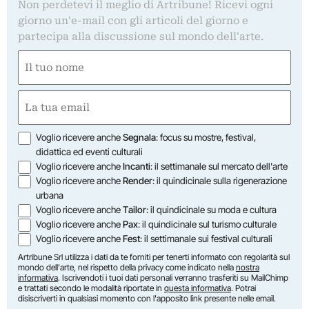
Non perdetevi il meglio di Artribune! Ricevi ogni
giorno un'e-mail con gli articoli del giorno e
partecipa alla discussione sul mondo dell'arte.
Nome
(Required)
First
Email
(Required)
Opzioni
Voglio ricevere anche
Segnala
: focus su mostre, festival,
didattica ed eventi culturali
Voglio ricevere anche
Incanti
: il settimanale sul mercato dell'arte
Voglio ricevere anche
Render
: il quindicinale sulla rigenerazione
urbana
Voglio ricevere anche
Tailor
: il quindicinale su moda e cultura
Voglio ricevere anche
Pax
: il quindicinale sul turismo culturale
Voglio ricevere anche
Fest
: il settimanale sui festival culturali
Artribune Srl utilizza i dati da te forniti per tenerti informato con regolarità sul
mondo dell'arte, nel rispetto della privacy come indicato nella
nostra
informativa
. Iscrivendoti i tuoi dati personali verranno trasferiti su MailChimp
e trattati secondo le modalità riportate in
questa informativa
. Potrai
disiscriverti in qualsiasi momento con l'apposito link presente nelle email.