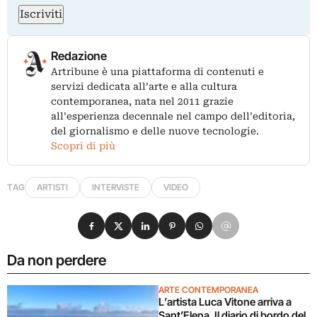
Iscriviti
Redazione
Artribune è una piattaforma di contenuti e
servizi dedicata all’arte e alla cultura
contemporanea, nata nel 2011 grazie
all’esperienza decennale nel campo dell’editoria,
del giornalismo e delle nuove tecnologie.
Scopri di più
TAG
ARTISTI
INTERVISTE
VIDEO
Condividi su Facebook
Condividi su X
Condividi su LinkedIn
Condividi su Pinterest
Condividi su WhatsApp
Condividi su Email
Da non perdere
ARTE CONTEMPORANEA
L’artista Luca Vitone arriva a
Sant’Elena. Il diario di bordo del