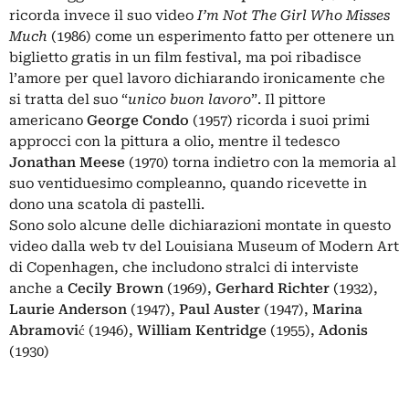
ricorda invece il suo video
I’m Not The Girl Who Misses
Much
(1986) come un esperimento fatto per ottenere un
biglietto gratis in un film festival, ma poi ribadisce
l’amore per quel lavoro dichiarando ironicamente che
si tratta del suo “
unico buon lavoro
”. Il pittore
americano
George Condo
(1957) ricorda i suoi primi
approcci con la pittura a olio, mentre il tedesco
Jonathan Meese
(1970) torna indietro con la memoria al
suo ventiduesimo compleanno, quando ricevette in
dono una scatola di pastelli.
Sono solo alcune delle dichiarazioni montate in questo
video dalla web tv del Louisiana Museum of Modern Art
di Copenhagen, che includono stralci di interviste
anche a
Cecily Brown
(1969),
Gerhard Richter
(1932),
Laurie Anderson
(1947),
Paul Auster
(1947),
Marina
Abramović
(1946),
William Kentridge
(1955),
Adonis
(1930)