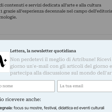
 contenuti e servizi dedicata all’arte e alla cultura
 grazie all’esperienza decennale nel campo dell’editoria
cnologie.
VIDEO
Lettera, la newsletter quotidiana
rte antica
Non perdetevi il meglio di Artribune! Ricevi
giorno un'e-mail con gli articoli del giorno 
partecipa alla discussione sul mondo dell'ar
e
Email
ired)
(Required)
io ricevere anche:
egnala
: focus su mostre, festival, didattica ed eventi culturali