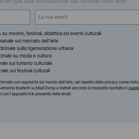
partecipa alla discussione sul mondo dell'arte.
Email
(Required)
s su mostre, festival, didattica ed eventi culturali
timanale sul mercato dell'arte
indicinale sulla rigenerazione urbana
dicinale su moda e cultura
inale sul turismo culturale
anale sui festival culturali
i informato con regolarità sul mondo dell'arte, nel rispetto della privacy come indic
i verranno trasferiti su MailChimp e trattati secondo le modalità riportate in
quest
o con l'apposito link presente nelle email.