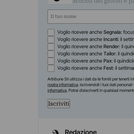
articoli del giorno e 
Nome
(Required)
First
Opzioni
Voglio ricevere anche
Segnala
: focu
Voglio ricevere anche
Incanti
: il set
Voglio ricevere anche
Render
: il qu
Voglio ricevere anche
Tailor
: il quin
Voglio ricevere anche
Pax
: il quindic
Voglio ricevere anche
Fest
: il settim
Artribune Srl utilizza i dati da te forniti per tenert
nostra informativa
. Iscrivendoti i tuoi dati personal
informativa
. Potrai disiscriverti in qualsiasi moment
Iscriviti
Redazione