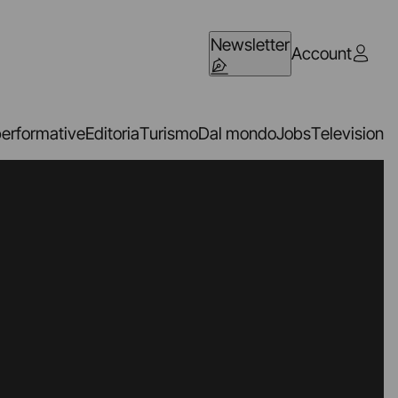
Newsletter
Account
performative
Editoria
Turismo
Dal mondo
Jobs
Television