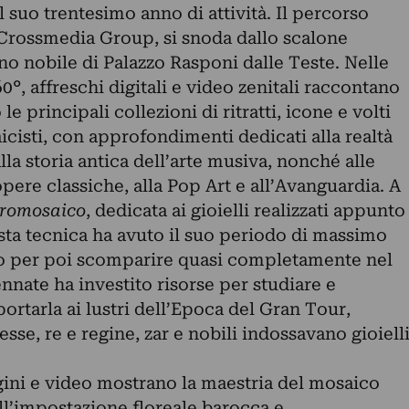
l suo trentesimo anno di attività. Il percorso
 Crossmedia Group, si snoda dallo scalone
ano nobile di Palazzo Rasponi dalle Teste. Nelle
0°, affreschi digitali e video zenitali raccontano
 le principali collezioni di ritratti, icone e volti
aicisti, con approfondimenti dedicati alla realtà
alla storia antica dell’arte musiva, nonché alle
 opere classiche, alla Pop Art e all’Avanguardia. A
cromosaico
, dedicata ai gioielli realizzati appunto
ta tecnica ha avuto il suo periodo di massimo
lo per poi scomparire quasi completamente nel
nnate ha investito risorse per studiare e
ortarla ai lustri dell’Epoca del Gran Tour,
sse, re e regine, zar e nobili indossavano gioiell
gini e video mostrano la maestria del mosaico
ll’impostazione floreale barocca e