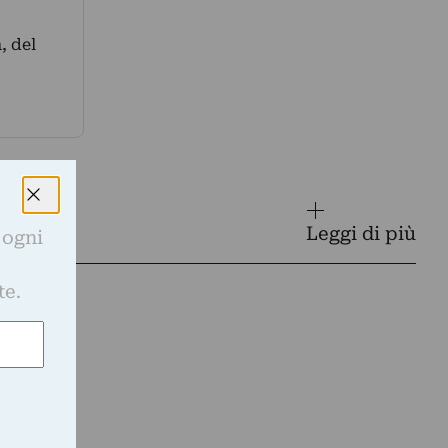
, del
Leggi di più
 ogni
e
te.