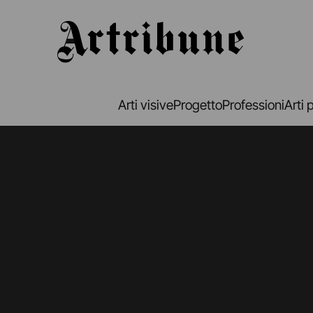
Artribune
Arti visive
Progetto
Professioni
Arti 