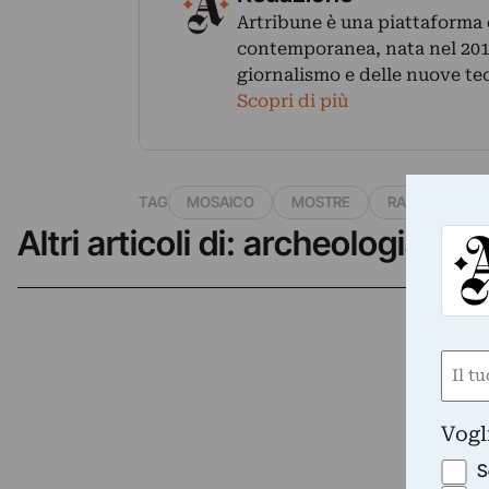
Artribune è una piattaforma di
contemporanea, nata nel 2011
giornalismo e delle nuove te
Scopri di più
TAG
MOSAICO
MOSTRE
RAVENNA
Altri articoli di: archeologia & a
Nom
(Requ
First
Vogl
S