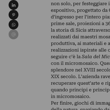
Condividi su LinkedIn
non solo, per festeggiare i
espositivo, progettato da
Condividi su Pinterest
d’ingresso per l’intero pi
Condividi su WhatsApp
prime sale, proiezioni a 36
la storia di Sicis attraverso
Condividi su Email
realizzati dai maestri mos
produttiva, ai materiali e 
realizzazioni ispirate alle
seguire c’è la
Sala del Mi
con il micromosaico. Ques
splendore nel XVIII seco
XIX secolo. L’azienda rave
recuperare quest’arte e rip
quando principi e principe
in micromosaico.
Per finire, giochi di imma
della natura, spaziando da