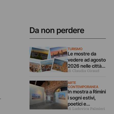
Da non perdere
TURISMO
Le mostre da
vedere ad agosto
2026 nelle città
di Claudia Giraud
d’arte europee
ARTE
CONTEMPORANEA
In mostra a Rimini
i sogni estivi,
poetici e
di Ludovica Palmieri
malinconici