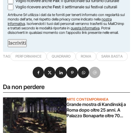
Voglio ricevere anche
Pax
: il quindicinale sul turismo culturale
Voglio ricevere anche
Fest
: il settimanale sui festival culturali
Artribune Srl utilizza i dati da te forniti per tenerti informato con regolarità sul
mondo dell'arte, nel rispetto della privacy come indicato nella
nostra
informativa
. Iscrivendoti i tuoi dati personali verranno trasferiti su MailChimp
e trattati secondo le modalità riportate in
questa informativa
. Potrai
disiscriverti in qualsiasi momento con l'apposito link presente nelle email.
Iscriviti
TAG
PERFORMANCE
QUADRARO
ROMA
SARA BASTA
Condividi su Facebook
Condividi su X
Condividi su LinkedIn
Condividi su Pinterest
Condividi su WhatsApp
Condividi su Email
Da non perdere
ARTE CONTEMPORANEA
Grande mostra di Kandinskij a
Roma dopo oltre 25 anni. A
Palazzo Bonaparte oltre 70
opere dal Pompidou