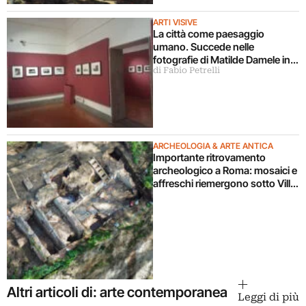
ARTI VISIVE
La città come paesaggio
umano. Succede nelle
fotografie di Matilde Damele in
di Fabio Petrelli
mostra a Roma
ARCHEOLOGIA & ARTE ANTICA
Importante ritrovamento
archeologico a Roma: mosaici e
affreschi riemergono sotto Villa
Celimontana durante un
cantiere
Altri articoli di: arte contemporanea
Leggi di più