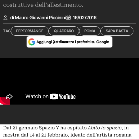
costruttive dell'allestimento.
di Mauro Giovanni Piccinini
16/02/2016
TAG
PERFORMANCE
QUADRARO
ROMA
SARA BASTA
Dal 21 gennaio Spazio Y ha ospitato
Abito lo spazio,
in
mostra dal 14 al 21 febbraio, ideato dell’artista romana