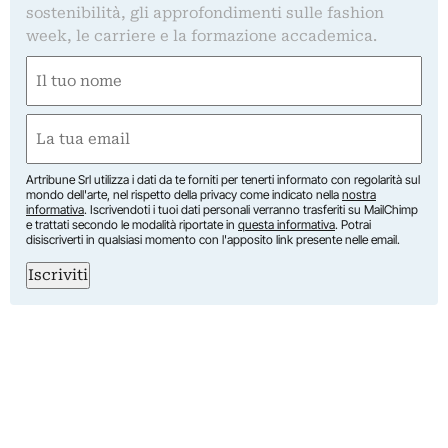
sostenibilità, gli approfondimenti sulle fashion
week, le carriere e la formazione accademica.
Nome
(Obbligatorio)
Nome
Email
(Obbligatorio)
Artribune Srl utilizza i dati da te forniti per tenerti informato con regolarità sul
mondo dell'arte, nel rispetto della privacy come indicato nella
nostra
informativa
. Iscrivendoti i tuoi dati personali verranno trasferiti su MailChimp
e trattati secondo le modalità riportate in
questa informativa
. Potrai
disiscriverti in qualsiasi momento con l'apposito link presente nelle email.
Iscriviti