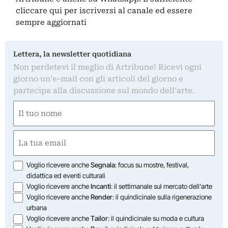
cliccare qui
per iscriversi al canale ed essere
sempre aggiornati
Lettera, la newsletter quotidiana
Non perdetevi il meglio di Artribune! Ricevi ogni
giorno un'e-mail con gli articoli del giorno e
partecipa alla discussione sul mondo dell'arte.
Nome
(Obbligatorio)
Nome
Email
(Obbligatorio)
Opzioni
Voglio ricevere anche
Segnala
: focus su mostre, festival,
didattica ed eventi culturali
Voglio ricevere anche
Incanti
: il settimanale sul mercato dell'arte
Voglio ricevere anche
Render
: il quindicinale sulla rigenerazione
urbana
Voglio ricevere anche
Tailor
: il quindicinale su moda e cultura