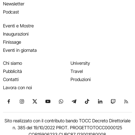
Newsletter
Podcast
Eventi e Mostre
Inaugurazioni
Finissage
Eventi in giornata
Chi siamo
University
Pubblicità
Travel
Contatti
Produzioni
Lavora con noi
Seguici su Facebook
Seguici su Instagram
Seguici su X
Seguici su YouTube
Seguici su WhatsApp
Seguici su Telegram
Seguici su TikTok
Seguici su Link
Seguici su
Segui
Sito realizzato con il contributo bando TOCC Decreto Direttoriale
n. 385 del 19/10/2022 PROT. PROGETTOTOCC0000125
COR15906233 CUPC87J23001080008