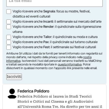
(Required)
Opzioni
Voglio ricevere anche
Segnala
: focus su mostre, festival,
didattica ed eventi culturali
Voglio ricevere anche
Incanti
: il settimanale sul mercato dell'arte
Voglio ricevere anche
Render
: il quindicinale sulla rigenerazione
urbana
Voglio ricevere anche
Tailor
: il quindicinale su moda e cultura
Voglio ricevere anche
Pax
: il quindicinale sul turismo culturale
Voglio ricevere anche
Fest
: il settimanale sui festival culturali
Artribune Srl utilizza i dati da te forniti per tenerti informato con regolarità sul
mondo dell'arte, nel rispetto della privacy come indicato nella
nostra
informativa
. Iscrivendoti i tuoi dati personali verranno trasferiti su MailChimp
e trattati secondo le modalità riportate in
questa informativa
. Potrai
disiscriverti in qualsiasi momento con l'apposito link presente nelle email.
Iscriviti
Federica Polidoro
Federica Polidoro si laurea in Studi Teorici
Storici e Critici sul Cinema e gli Audiovisivi
all'Università Roma Tre. Ha diretto per tre anni il