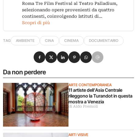
Roma Tre Film Festival al Teatro Palladium,
selezionando opere provenienti da quattro
continenti, coinvolgendo Istituti di…
Scopri di più
TAG
AMBIENTE
CINA
CINEMA
DOCUMENTARIO
Condividi su Facebook
Condividi su X
Condividi su LinkedIn
Condividi su Pinterest
Condividi su WhatsApp
Condividi su Email
Da non perdere
ARTE CONTEMPORANEA
11 artiste dell’Asia Centrale
rileggono la Turandot in questa
mostra a Venezia
di Aldo Premoli
ARTI VISIVE