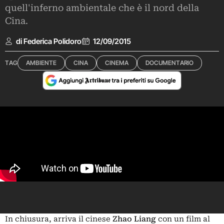
quell'inferno ambientale che è il nord della
Cina.
di Federica Polidoro
12/09/2015
TAG
AMBIENTE
CINA
CINEMA
DOCUMENTARIO
In chiusura, arriva il cinese
Zhao Liang
con un film al