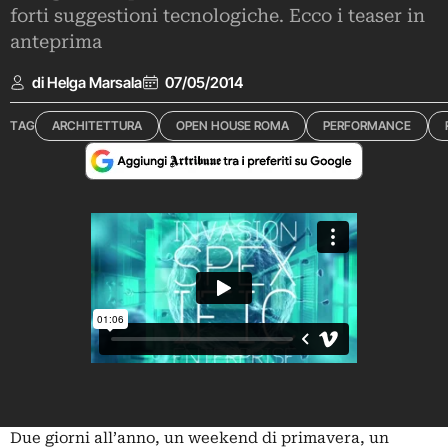
forti suggestioni tecnologiche. Ecco i teaser in
anteprima
di Helga Marsala
07/05/2014
TAG
ARCHITETTURA
OPEN HOUSE ROMA
PERFORMANCE
Due giorni all’anno, un weekend di primavera, un