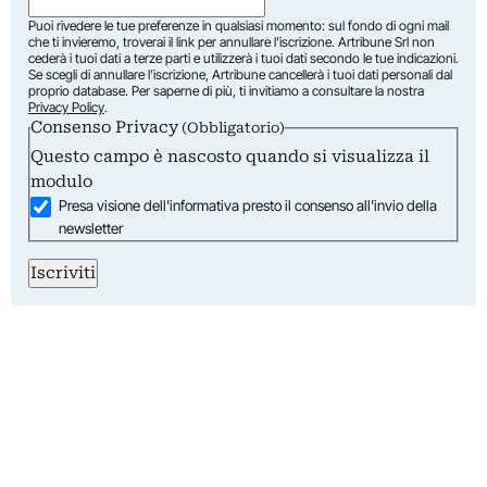
Puoi rivedere le tue preferenze in qualsiasi momento: sul fondo di ogni mail
che ti invieremo, troverai il link per annullare l’iscrizione. Artribune Srl non
cederà i tuoi dati a terze parti e utilizzerà i tuoi dati secondo le tue indicazioni.
Se scegli di annullare l’iscrizione, Artribune cancellerà i tuoi dati personali dal
proprio database. Per saperne di più, ti invitiamo a consultare la nostra
Privacy Policy
.
Consenso Privacy
(Obbligatorio)
Questo campo è nascosto quando si visualizza il
modulo
Presa visione dell'informativa presto il consenso all'invio della
newsletter
Iscriviti