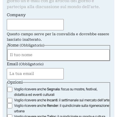
giorno un'e-mail con gli articoli del giorno e
partecipa alla discussione sul mondo dell'arte.
Company
Questo campo serve per la convalida e dovrebbe essere
lasciato inalterato.
Nome
(Obbligatorio)
Email
Nome
(Obbligatorio)
Opzioni
Voglio ricevere anche
Segnala
: focus su mostre, festival,
didattica ed eventi culturali
Voglio ricevere anche
Incanti
: il settimanale sul mercato dell'arte
Voglio ricevere anche
Render
: il quindicinale sulla rigenerazione
urbana
Voglio ricevere anche
Tailor
: il quindicinale su moda e cultura