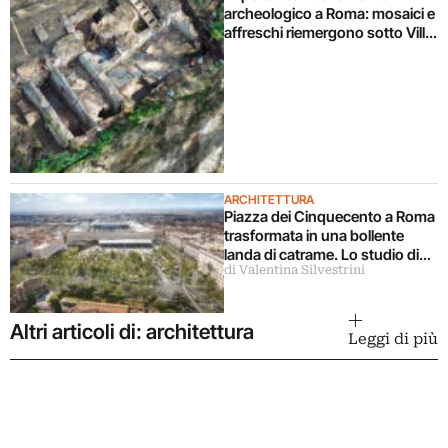
archeologico a Roma: mosaici e
affreschi riemergono sotto Villa
Celimontana durante un
cantiere
ARCHITETTURA
Piazza dei Cinquecento a Roma
trasformata in una bollente
landa di catrame. Lo studio di
di Valentina Silvestrini
architettura disconosce il
progetto
Altri articoli di: architettura
Leggi di più