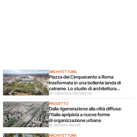
ARCHITETTURA
Piazza dei Cinquecento a Roma
trasformata in una bollente landa di
catrame. Lo studio di architettura
di Valentina Silvestrini
disconosce il progetto
PROGETTO
Dalla rigenerazione alla città diffusa:
l’Italia apripista a nuove forme
di organizzazione urbana
di Stefano Monti
ARCHITETTURA