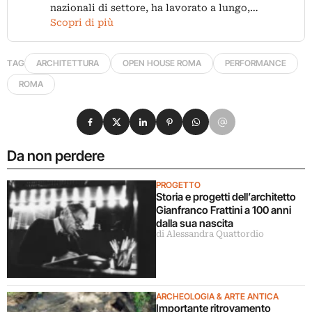
nazionali di settore, ha lavorato a lungo,…
Scopri di più
TAG
ARCHITETTURA
OPEN HOUSE ROMA
PERFORMANCE
ROMA
Condividi su Facebook
Condividi su X
Condividi su LinkedIn
Condividi su Pinterest
Condividi su WhatsApp
Condividi su Email
Da non perdere
PROGETTO
Storia e progetti dell’architetto
Gianfranco Frattini a 100 anni
dalla sua nascita
di Alessandra Quattordio
ARCHEOLOGIA & ARTE ANTICA
Importante ritrovamento