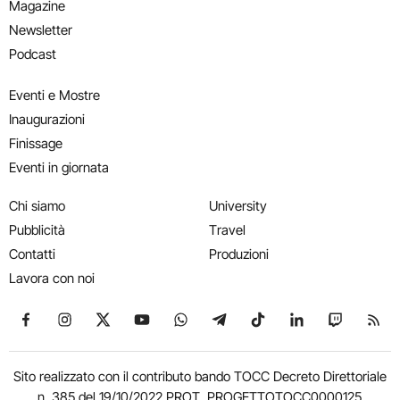
Magazine
Newsletter
Podcast
Eventi e Mostre
Inaugurazioni
Finissage
Eventi in giornata
Chi siamo
University
Pubblicità
Travel
Contatti
Produzioni
Lavora con noi
Seguici su Facebook
Seguici su Instagram
Seguici su X
Seguici su YouTube
Seguici su WhatsApp
Seguici su Telegram
Seguici su TikTok
Seguici su Link
Seguici su
Segui
Sito realizzato con il contributo bando TOCC Decreto Direttoriale
n. 385 del 19/10/2022 PROT. PROGETTOTOCC0000125