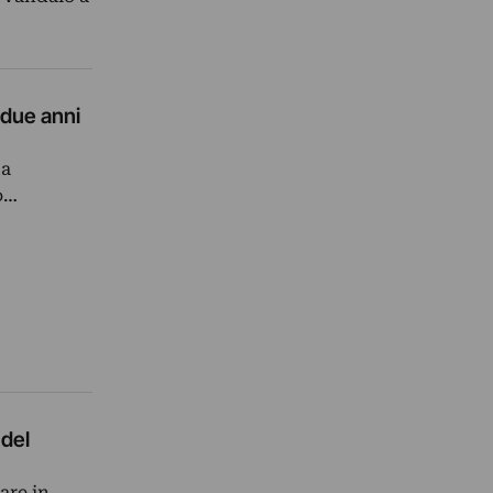
 due anni
ta
o…
 del
are in