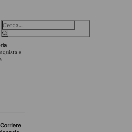
Cerca
ria
onquista e
a
 Corriere