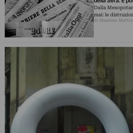
della Sera. E po
Dalla Mesopotami
mai: le distruzio
di Massimo Mattio