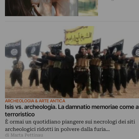
ARCHEOLOGIA & ARTE ANTICA
Isis vs. archeologia. La damnatio memoriae come a
terroristico
È ormai un quotidiano piangere sui necrologi dei siti
archeologici ridotti in polvere dalla furia…
di Marta Pettinau