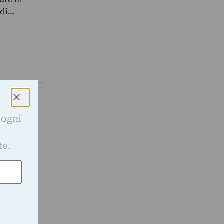
 di…
 ogni
e
te.