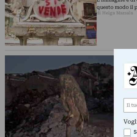
questo modo il p
di Helga Marsala
Nom
(Requ
First
Vogl
S