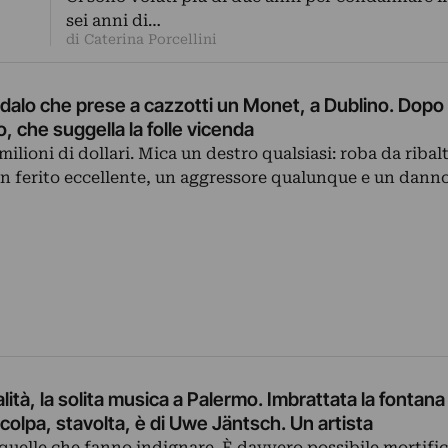
sei anni di…
di Caterina Porcellini
vandalo che prese a cazzotti un Monet, a Dublino. Dopo
to, che suggella la folle vicenda
lioni di dollari. Mica un destro qualsiasi: roba da ribal
un ferito eccellente, un aggressore qualunque e un dann
lità, la solita musica a Palermo. Imbrattata la fontana
a colpa, stavolta, è di Uwe Jäntsch. Un artista
quelle che fanno indignare. È davvero possibile mortific