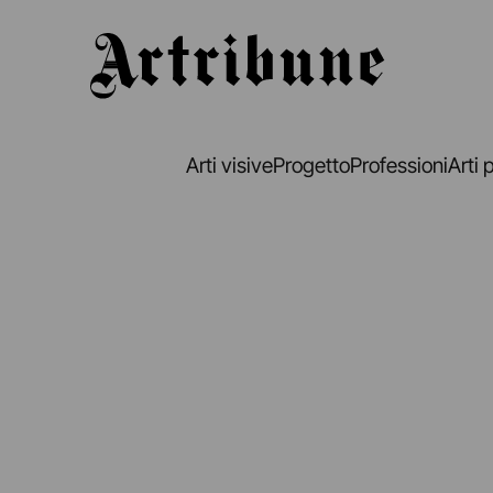
Artribune
Arti visive
Progetto
Professioni
Arti 