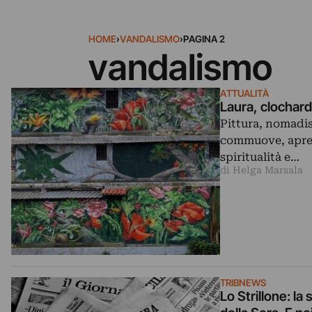
HOME
›
VANDALISMO
›
PAGINA 2
vandalismo
ATTUALITÀ
Laura, clochard 
Pittura, nomadis
commuove, apren
spiritualità e…
di Helga Marsala
TRIBNEWS
Lo Strillone: la