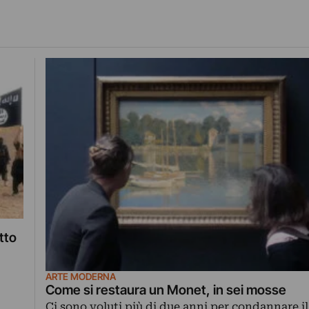
tto
ARTE MODERNA
Come si restaura un Monet, in sei mosse
Ci sono voluti più di due anni per condannare i