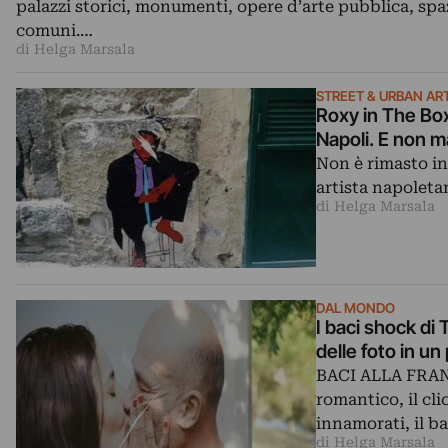
palazzi storici, monumenti, opere d’arte pubblica, spa
comuni.…
di Helga Marsala
STREET & URBAN AR
Roxy in The Box e
Napoli. E non m
Non è rimasto i
artista napoleta
di Helga Marsala
DAL MONDO
I baci shock di 
delle foto in un
BACI ALLA FRAN
romantico, il cli
innamorati, il b
di Helga Marsala