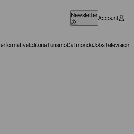
Newsletter
Account
performative
Editoria
Turismo
Dal mondo
Jobs
Television