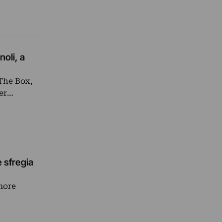
noli, a
The Box,
per…
e sfregia
more