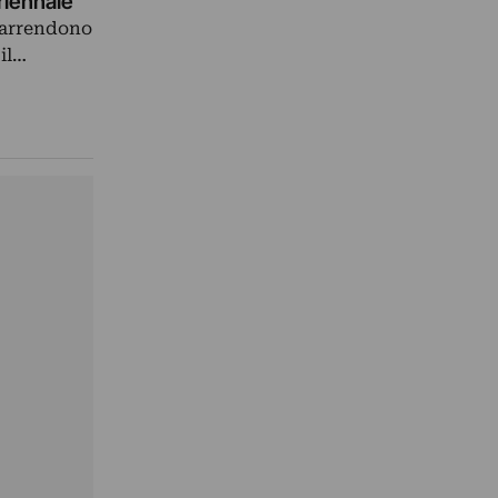
Triennale
i arrendono
 il…