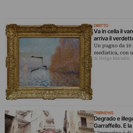
DIRITTO
Va in cella il 
arriva il verdet
Un pugno da 10 mi
mediatica, con 
di Helga Marsala
TRIBNEWS
Degrado e illega
Garraffello. E l
L’immagine è di 