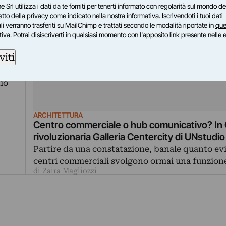
e Srl utilizza i dati da te forniti per tenerti informato con regolarità sul mondo del
petto della privacy come indicato nella
nostra informativa
. Iscrivendoti i tuoi dati
i verranno trasferiti su MailChimp e trattati secondo le modalità riportate in
que
tiva
. Potrai disiscriverti in qualsiasi momento con l'apposito link presente nelle 
, a
viti
io
ARCHITETTURA
Centro commerciale o hub comunicativo? In 
rivoluzionaria Galleria Centercity di UNstudio
Partire da una constatazione, banale quanto evi
centri commerciali svolgono ormai una funzione
di Zaira Magliozzi