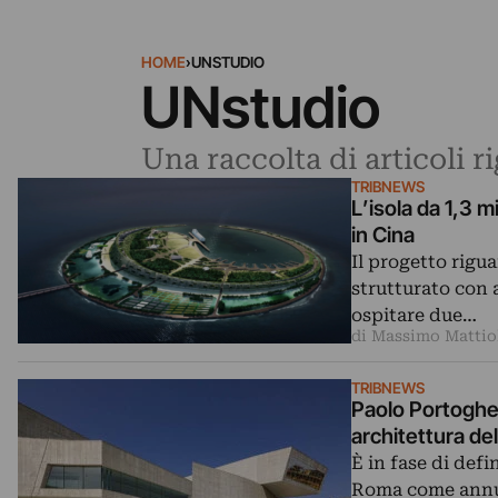
HOME
›
UNSTUDIO
UNstudio
Una raccolta di articoli 
TRIBNEWS
L’isola da 1,3 m
in Cina
Il progetto rigu
strutturato con a
ospitare due…
di Massimo Mattio
TRIBNEWS
Paolo Portoghes
architettura de
È in fase di def
Roma come annun