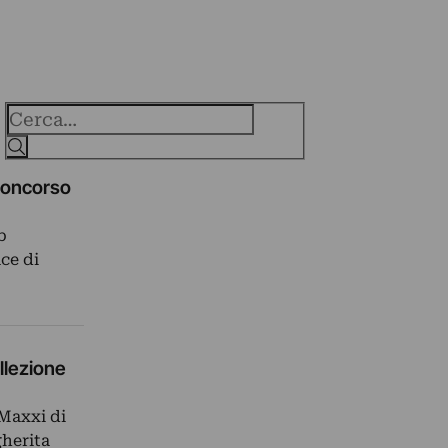
Cerca
gaconcorso
b
ace di
llezione
 Maxxi di
herita