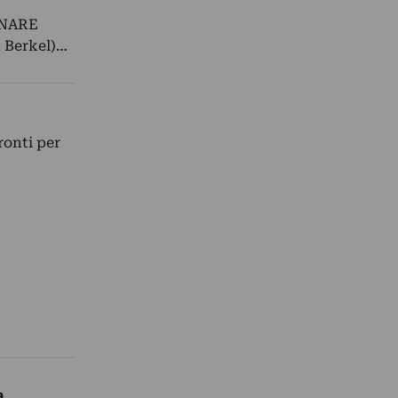
INARE
n Berkel)…
ronti per
a