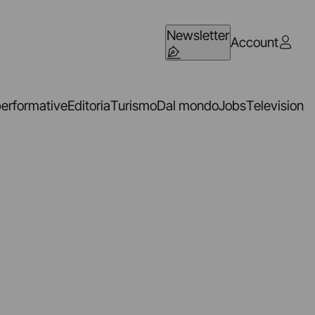
Newsletter
Account
performative
Editoria
Turismo
Dal mondo
Jobs
Television