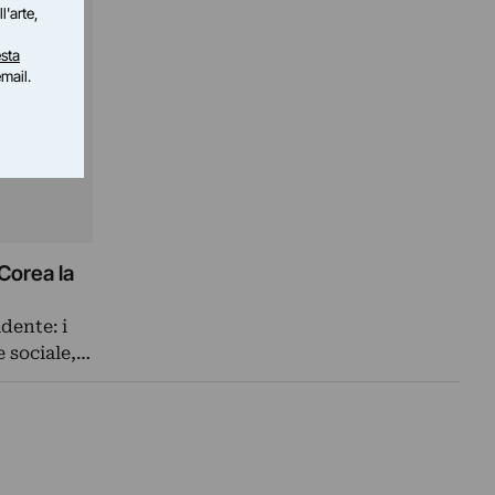
l'arte,
sta
email.
Corea la
dente: i
 sociale,…