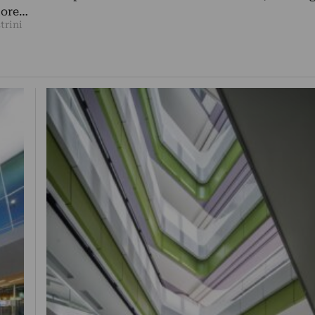
tore…
trini