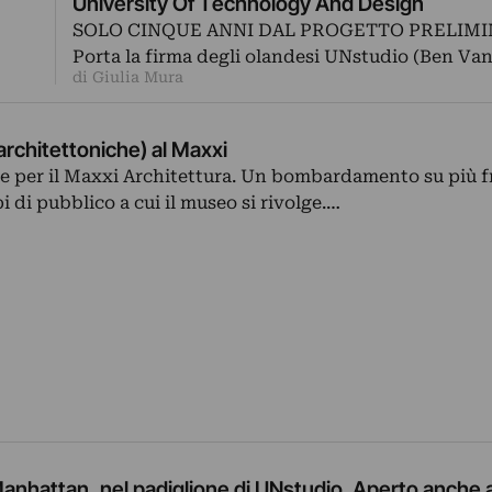
University Of Technology And Design
SOLO CINQUE ANNI DAL PROGETTO PRELIM
Porta la firma degli olandesi UNstudio (Ben Va
di Giulia Mura
(architettoniche) al Maxxi
e per il Maxxi Architettura. Un bombardamento su più f
ipi di pubblico a cui il museo si rivolge.…
nhattan, nel padiglione di UNstudio. Aperto anche 