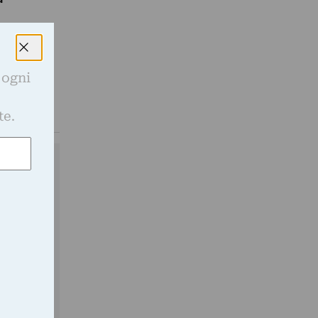
ree che
 ogni
e
te.