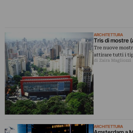
ARCHITETTURA
Tris di mostre 
Tre nuove mostr
attirare tutti i t
di Zaira Magliozzi
ARCHITETTURA
Amsterdam a Ma