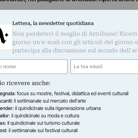
lione bianco di legno, acciaio e vetro, con forme sculto
ce che si torce, ruotando i suoi assi cardinali, simili…
Lettera, la newsletter quotidiana
Non perdetevi il meglio di Artribune! Ricevi
giorno un'e-mail con gli articoli del giorno 
partecipa alla discussione sul mondo dell'ar
e
Email
ired)
(Required)
io ricevere anche:
egnala
: focus su mostre, festival, didattica ed eventi culturali
ncanti
: il settimanale sul mercato dell'arte
ender
: il quindicinale sulla rigenerazione urbana
ailor
: il quindicinale su moda e cultura
ax
: Il quindicinale sul turismo culturale
est
: il settimanale sui festival culturali