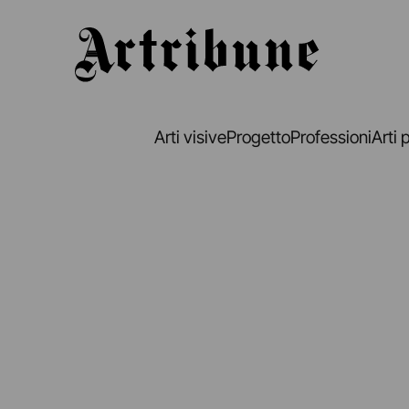
Artribune
Arti visive
Progetto
Professioni
Arti 