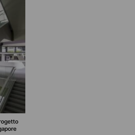
progetto
ngapore