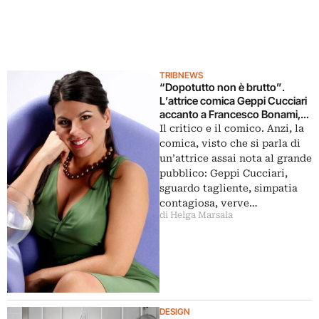
TRIBNEWS
“Dopotutto non è brutto”.
L’attrice comica Geppi Cucciari
accanto a Francesco Bonami,
alla guida di una nuova
Il critico e il comico. Anzi, la
trasmissione Rai sulla cultura.
comica, visto che si parla di
Un Grand Tour alla scoperta
un’attrice assai nota al grande
dell’Italia
pubblico: Geppi Cucciari,
sguardo tagliente, simpatia
contagiosa, verve…
di Helga Marsala
DESIGN