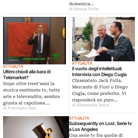
domenica…
di Alessia Delisi
ATTUALITÀ
ATTUALITÀ
Il vuoto degli intellettuali.
Ultimi chiodi alla bara di
Intervista con Diego Cugia
Telemarket?
Chiamatelo Jack Folla,
Dopo oltre trent’anni la
Mercante di Fiori o Diego
storica emittente tv, tutta
Cugia, come preferite. Vi
arte e televendite, sembra
risponderà un puro…
giunta al capolinea.…
di Alessandro Berni
di Francesco Sala
ATTUALITÀ
Subsequently on Lost. Serie tv
a Los Angeles
Una serie tv fra quelle di