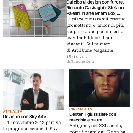
Dal cibo al design con furore.
Riccardo Casiraghi e Stefano
Paleari, in arte Gnam Box,
firmano una collezione di
Ci piace puntare sui creativi
biancheria da tavola e un
promettenti e, ancor di più,
programma tv
scoprire dopo pochi mesi di
aver individuato i nomi
vincenti. Sul numero
di Artribune Magazine
13/14 vi…
di Simone Zeni
CINEMA & TV
ATTUALITÀ
Dexter, il giustiziere con
Un anno con Sky Arte
macchie e paure
Il 1° novembre 2012 partiva
Antigone, nel XXI secolo,
la programmazione di Sky
porta i pantaloni. E non ha