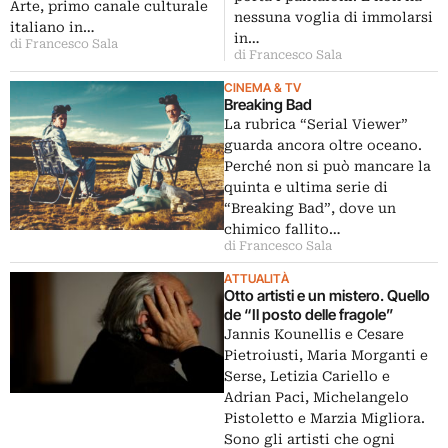
Arte, primo canale culturale
nessuna voglia di immolarsi
italiano in…
in…
di Francesco Sala
di Francesco Sala
CINEMA & TV
Breaking Bad
La rubrica “Serial Viewer”
guarda ancora oltre oceano.
Perché non si può mancare la
quinta e ultima serie di
“Breaking Bad”, dove un
chimico fallito…
di Francesco Sala
ATTUALITÀ
Otto artisti e un mistero. Quello
de “Il posto delle fragole”
Jannis Kounellis e Cesare
Pietroiusti, Maria Morganti e
Serse, Letizia Cariello e
Adrian Paci, Michelangelo
Pistoletto e Marzia Migliora.
Sono gli artisti che ogni