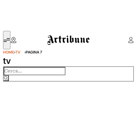
Artribune
HOME
›
TV
›
PAGINA 7
tv
Cerca