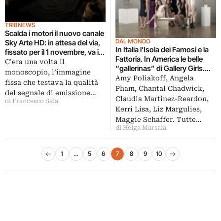
TRIBNEWS
Scalda i motori il nuovo canale
DAL MONDO
Sky Arte HD: in attesa del via,
In Italia l’Isola dei Famosi e la
fissato per il 1 novembre, va in
Fattoria. In America le belle
onda un monoscopio d’artista
C’era una volta il
“gallerinas” di Gallery Girls.
monoscopio, l’immagine
Bravo Tv lancia il suo secondo
Amy Poliakoff, Angela
fissa che testava la qualità
reality dedicato all’art world.
Pham, Chantal Chadwick,
del segnale di emissione…
Quando l’arte è femmina
Claudia Martinez-Reardon,
di Francesco Sala
Kerri Lisa, Liz Margulies,
Maggie Schaffer. Tutte…
di Helga Marsala
Paginazione degli articoli
1
…
5
6
7
8
9
10
Pagina precedente
Pagina successiva