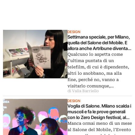
DESIGN
Settimana speciale, per Milano,
quella del Salone del Mobile. E
allora anche Artribune diventa
speciale: non perdetevi il
Qualcuno lo aspetta come
magazine dedicato alla design
l’ultima puntata di un
week di aprile
telefilm, di cui è dipendente,
altri lo snobbano, ma alla
fine, perché no, vanno a
visitarlo comunque,…
di Valia Barriello
DESIGN
Voglia di Salone. Milano scalda i
muscoli e fa le prove generali
con lo Zero Design festival, al
Museo Nazionale della Scienza
Manca ormai meno di un mese
e della Tecnica
al Salone del Mobile, l’Evento