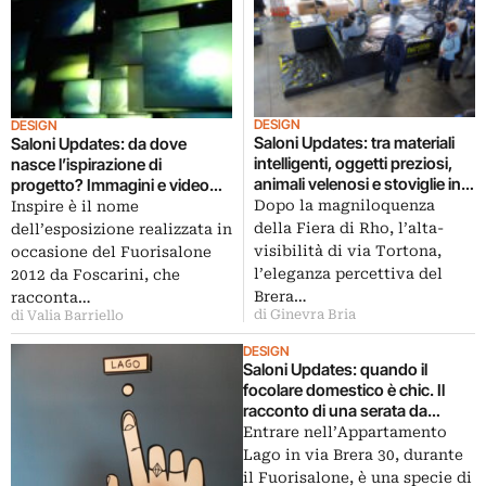
DESIGN
DESIGN
Saloni Updates: tra materiali
Saloni Updates: da dove
intelligenti, oggetti preziosi,
nasce l’ispirazione di
animali velenosi e stoviglie in
progetto? Immagini e video
divenire, fotoreport from
dell’installazione
Dopo la magniloquenza
Inspire è il nome
distretto Ventura Lambrate
multiemozionale di Foscarini a
della Fiera di Rho, l’alta-
dell’esposizione realizzata in
Superstudio
visibilità di via Tortona,
occasione del Fuorisalone
l’eleganza percettiva del
2012 da Foscarini, che
Brera…
racconta…
di Ginevra Bria
di Valia Barriello
DESIGN
Saloni Updates: quando il
focolare domestico è chic. Il
racconto di una serata da
Appartamento Lago, con tanto
Entrare nell’Appartamento
di fotogallery. Convivialità,
Lago in via Brera 30, durante
oggetti d’arredo e food-design
il Fuorisalone, è una specie di