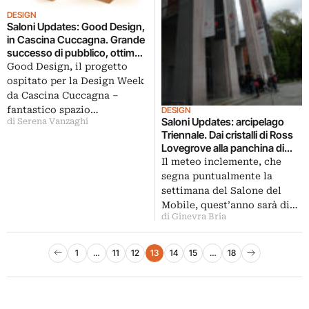
DESIGN
Saloni Updates: Good Design,
in Cascina Cuccagna. Grande
successo di pubblico, ottimo
bilancio per gli espositori. Tra
Good Design, il progetto
sostenibilità, natura e
ospitato per la Design Week
impegno sociale
da Cascina Cuccagna –
fantastico spazio…
DESIGN
Saloni Updates: arcipelago
di Serena Vanzaghi
Triennale. Dai cristalli di Ross
Lovegrove alla panchina di
Lorenzo Damiani, il fototour di
Il meteo inclemente, che
Artribune
segna puntualmente la
settimana del Salone del
Mobile, quest’anno sarà di…
di Ginevra Bria
Paginazione degli articoli
1
…
11
12
13
14
15
…
18
Pagina precedente
Pagina successiva