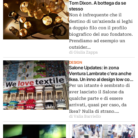
Tom Dixon. A bottega da se
stesso
Non è infrequente che il
destino di un’azienda si leghi
a doppio filo con il profilo
biografico del suo fondatore.
Prendiamo ad esempio un
outsider…
di Giulia Zappa
DESIGN
Salone Updates: in zona
Ventura Lambrate c’era anche
Ikea. Un inno al design low cost,
con una perfetta riproduzione
Per un istante è sembrato di
dei famosi store…
aver lasciato il Salone da
qualche parte e di essere
arrivati, quasi per caso, da
Ikea? Nulla di strano.…
di Valia Barriello