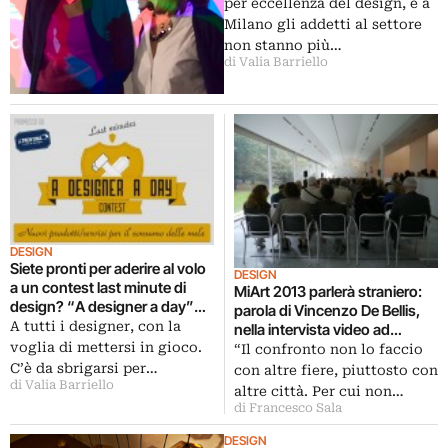
per eccellenza del design, e a
Milano gli addetti al settore
non stanno più…
di Valia Barriello
DESIGN
Siete pronti per aderire al volo
DESIGN
a un contest last minute di
MiArt 2013 parlerà straniero:
design? “A designer a day”
parola di Vincenzo De Bellis,
replica la sfida, dopo il
A tutti i designer, con la
nella intervista video ad
successo della prima edizione
voglia di mettersi in gioco.
Artribune. Con tutte le novità
“Il confronto non lo faccio
al fuorisalone 2012
sulla fiera meneghina
C’è da sbrigarsi per…
con altre fiere, piuttosto con
presentate, oggi, al PAC
di Valia Barriello
altre città. Per cui non…
di Francesco Sala
DESIGN