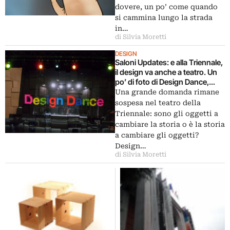
dovere, un po’ come quando
si cammina lungo la strada
in…
di Silvia Moretti
DESIGN
Saloni Updates: e alla Triennale,
il design va anche a teatro. Un
po’ di foto di Design Dance,
ovvero la storia fatta dagli
Una grande domanda rimane
oggetti
sospesa nel teatro della
Triennale: sono gli oggetti a
cambiare la storia o è la storia
a cambiare gli oggetti?
Design…
di Silvia Moretti