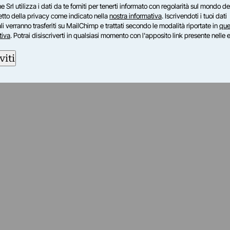
e Srl utilizza i dati da te forniti per tenerti informato con regolarità sul mondo del
petto della privacy come indicato nella
nostra informativa
. Iscrivendoti i tuoi dati
i verranno trasferiti su MailChimp e trattati secondo le modalità riportate in
que
tiva
. Potrai disiscriverti in qualsiasi momento con l'apposito link presente nelle 
viti