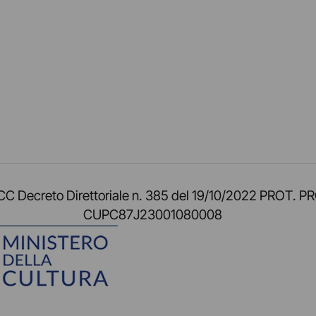
am
ok
inkedIn
su Twitch
ci su Rss
o TOCC Decreto Direttoriale n. 385 del 19/10/2022 
CUPC87J23001080008