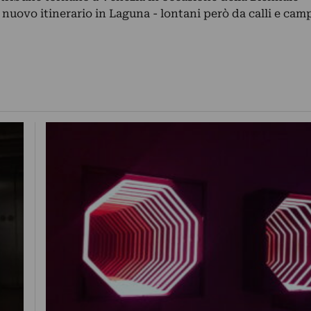
 nuovo itinerario in Laguna - lontani però da calli e camp