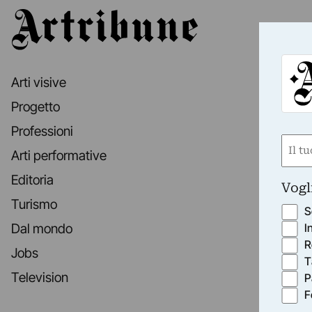
Artribune
Arti visive
Progetto
Professioni
Nom
Arti performative
(Requ
First
Editoria
Vogl
Turismo
S
I
Dal mondo
R
Jobs
T
Television
P
F