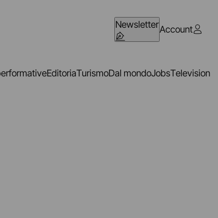
Newsletter
Account
performative
Editoria
Turismo
Dal mondo
Jobs
Television