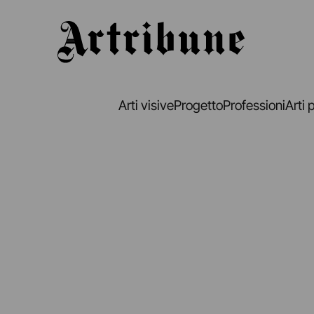
Artribune
Arti visive
Progetto
Professioni
Arti 