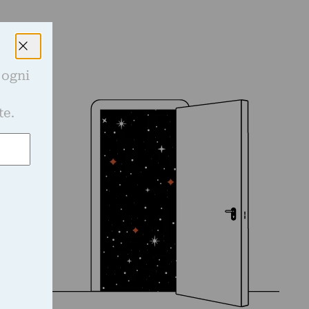
 ogni
e
te.