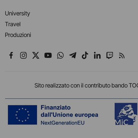
University
Travel
Produzioni
Seguici su Facebook
Seguici su Instagram
Seguici su X
Seguici su YouTube
Seguici su WhatsApp
Seguici su Telegr
Seguici su TikT
Seguici su L
Seguici 
Segui
Sito realizzato con il contributo band