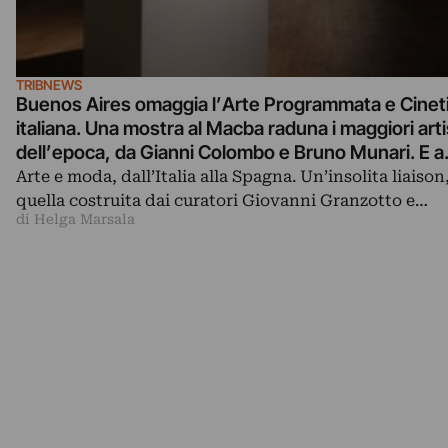
TRIBNEWS
Buenos Aires omaggia l’Arte Programmata e Cinet
italiana. Una mostra al Macba raduna i maggiori arti
dell’epoca, da Gianni Colombo e Bruno Munari. E a
sorpresa, c’è anche un link con la moda
Arte e moda, dall’Italia alla Spagna. Un’insolita liaison
quella costruita dai curatori Giovanni Granzotto e…
di Helga Marsala