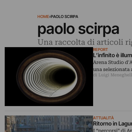
HOME
›
PAOLO SCIRPA
paolo scirpa
Una raccolta di articoli r
REPORT
L’infinito è ill
Arena Studio d'A
una selezionata 
di Luigi Meneghell
ATTUALITÀ
Ritorno in Lagu
I “percorsi” di 