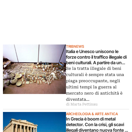
TRIBNEWS
Italia e Unesco uniscono le
forze contro il traffico illegale di
beni culturali. A partire da un
seminario di formazione per
Se la tratta illegale di beni
funzionari dall’Albania
culturali è sempre stata una
piaga preoccupante, negli
ultimi tempi la guerra al
mercato nero di antichità è
diventata…
di Marta Pettinau
ARCHEOLOGIA & ARTE ANTICA
In Grecia è boom di metal
detector. Con la crisi, gli scavi
illegali diventano nuova fonte di