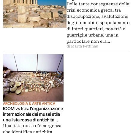
reddito. E reperti archeologici
Delle tante conseguenze della
ancora sepolti rischiano di finire
crisi economica greca, tra
sul mercato nero
disoccupazione, svalutazione
degli immobili, spopolamento
di interi quartieri, povertà e
guerriglie urbane, una in
particolare non era…
di Marta Pettinau
ARCHEOLOGIA & ARTE ANTICA
ICOM vs Isis: l’organizzazione
internazionale dei musei stila
una lista rossa di antichità
irachene a rischio mercato
Una lista rossa d’emergenza
nero
che identifica antichità