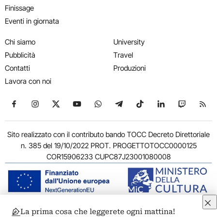
Finissage
Eventi in giornata
Chi siamo
University
Pubblicità
Travel
Contatti
Produzioni
Lavora con noi
Seguici su Facebook
Seguici su Instagram
Seguici su X
Seguici su YouTube
Seguici su WhatsApp
Seguici su Telegram
Seguici su TikTok
Seguici su Link
Seguici su
Segui
Sito realizzato con il contributo bando TOCC Decreto Direttoriale
n. 385 del 19/10/2022 PROT. PROGETTOTOCC0000125
COR15906233 CUPC87J23001080008
La prima cosa che leggerete ogni mattina!
© 2011-2026 ARTRIBUNE srl – Corso Vittorio Emanuele II, 287 –