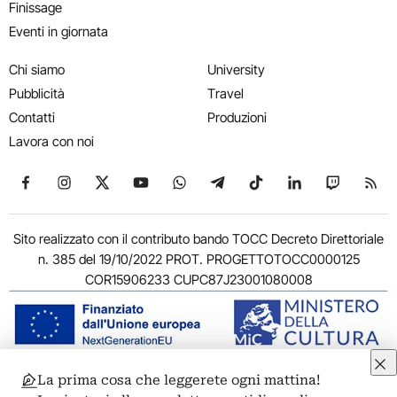
Finissage
Eventi in giornata
Chi siamo
University
Pubblicità
Travel
Contatti
Produzioni
Lavora con noi
Seguici su Facebook
Seguici su Instagram
Seguici su X
Seguici su YouTube
Seguici su WhatsApp
Seguici su Telegram
Seguici su TikTok
Seguici su Link
Seguici su
Segui
Sito realizzato con il contributo bando TOCC Decreto Direttoriale
n. 385 del 19/10/2022 PROT. PROGETTOTOCC0000125
COR15906233 CUPC87J23001080008
La prima cosa che leggerete ogni mattina!
© 2011-2026 ARTRIBUNE srl – Corso Vittorio Emanuele II, 287 –