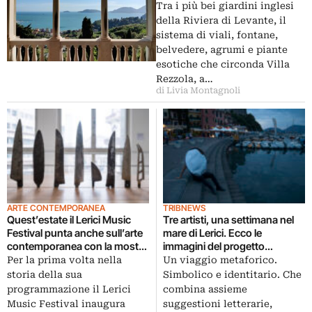
Tra i più bei giardini inglesi
della Riviera di Levante, il
sistema di viali, fontane,
belvedere, agrumi e piante
esotiche che circonda Villa
Rezzola, a…
di Livia Montagnoli
ARTE CONTEMPORANEA
TRIBNEWS
Quest’estate il Lerici Music
Tre artisti, una settimana nel
Festival punta anche sull’arte
mare di Lerici. Ecco le
contemporanea con la mostra
immagini del progetto
di un grande artista
RUN/Spazio per artisti di
Per la prima volta nella
Un viaggio metaforico.
passaggio: protagonisti
storia della sua
Simbolico e identitario. Che
Sabine Delafon, Danilo Vuolo e
programmazione il Lerici
combina assieme
Virginia Zanetti
Music Festival inaugura
suggestioni letterarie,