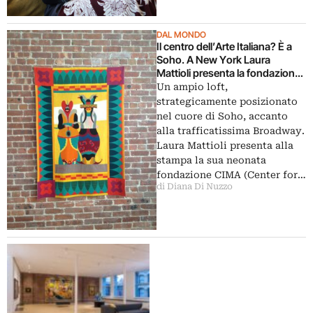
DAL MONDO
Il centro dell’Arte Italiana? È a
Soho. A New York Laura
Mattioli presenta la fondazione
CIMA: debutto con Fortunato
Un ampio loft,
Depero e Fabio Mauri. Ecco le
strategicamente posizionato
prime immagini
nel cuore di Soho, accanto
alla trafficatissima Broadway.
Laura Mattioli presenta alla
stampa la sua neonata
fondazione CIMA (Center for…
di Diana Di Nuzzo