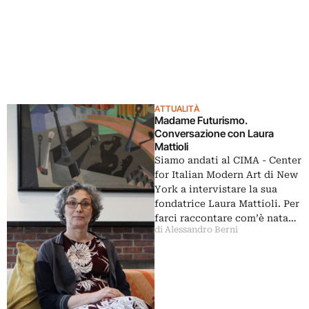
ATTUALITÀ
Madame Futurismo.
Conversazione con Laura
Mattioli
Siamo andati al CIMA - Center
for Italian Modern Art di New
York a intervistare la sua
fondatrice Laura Mattioli. Per
farci raccontare com’è nata…
di Alessandro Berni