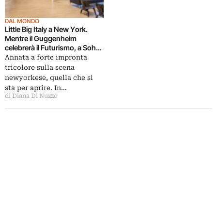
DAL MONDO
Little Big Italy a New York.
Mentre il Guggenheim
celebrerà il Futurismo, a Soho
aprirà il Center for Italian
Annata a forte impronta
Modern Art: alla guida la
tricolore sulla scena
collezionista figlia d’arte Laura
newyorkese, quella che si
Mattioli
sta per aprire. In…
di Diana Di Nuzzo