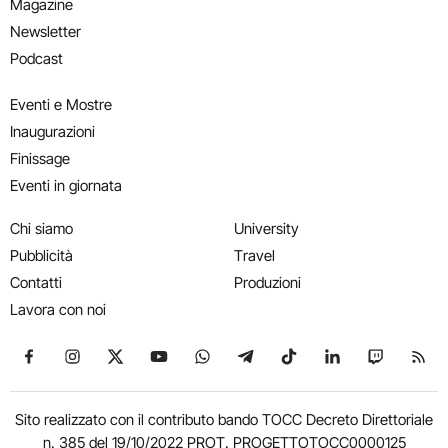
Magazine
Newsletter
Podcast
Eventi e Mostre
Inaugurazioni
Finissage
Eventi in giornata
Chi siamo
University
Pubblicità
Travel
Contatti
Produzioni
Lavora con noi
Seguici su Facebook
Seguici su Instagram
Seguici su X
Seguici su YouTube
Seguici su WhatsApp
Seguici su Telegram
Seguici su TikTok
Seguici su Link
Seguici su
Segui
Sito realizzato con il contributo bando TOCC Decreto Direttoriale
n. 385 del 19/10/2022 PROT. PROGETTOTOCC0000125