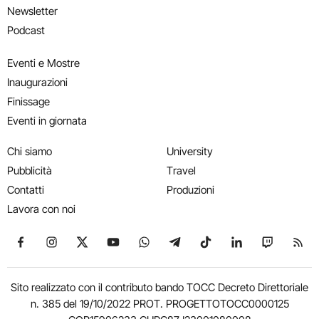
Newsletter
Podcast
Eventi e Mostre
Inaugurazioni
Finissage
Eventi in giornata
Chi siamo
University
Pubblicità
Travel
Contatti
Produzioni
Lavora con noi
Seguici su Facebook
Seguici su Instagram
Seguici su X
Seguici su YouTube
Seguici su WhatsApp
Seguici su Telegram
Seguici su TikTok
Seguici su Link
Seguici su
Segui
Sito realizzato con il contributo bando TOCC Decreto Direttoriale
n. 385 del 19/10/2022 PROT. PROGETTOTOCC0000125