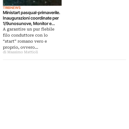
TRIBNEWS
Ministart pasqual-primaverile.
Inaugurazioni coordinate per
1/9unosunove, Monitor e
Federica Schiavo: ed il
A garantire un pur flebile
weekend romano è servito
filo conduttore con lo
“start” romano vero e
proprio, ovvero…
di Massimo Mattioli