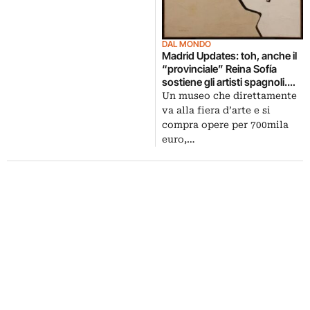
DAL MONDO
Madrid Updates: toh, anche il
“provinciale” Reina Sofía
sostiene gli artisti spagnoli.
700mila euro spesi ad Arco,
Un museo che direttamente
ecco cosa si sono comprati
va alla fiera d’arte e si
compra opere per 700mila
euro,…