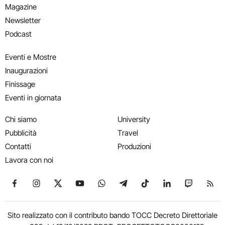
Magazine
Newsletter
Podcast
Eventi e Mostre
Inaugurazioni
Finissage
Eventi in giornata
Chi siamo
University
Pubblicità
Travel
Contatti
Produzioni
Lavora con noi
Seguici su Facebook
Seguici su Instagram
Seguici su X
Seguici su YouTube
Seguici su WhatsApp
Seguici su Telegram
Seguici su TikTok
Seguici su Link
Seguici su
Segui
Sito realizzato con il contributo bando TOCC Decreto Direttoriale