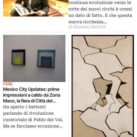
collezionismo globale under 50
continua evoluzione verso le
rotte dei nuovi ricchi è ormai
un dato di fatto. E che questa
nuova ricchezza…
di Massimo Mattioli
FIERE
Mexico City Updates: prime
impressioni a caldo da Zona
Maco, la fiera di Città del
Messico e una delle fiere più
Ha aperto i battenti
emergenti del mondo. Tanto
parlando di rivoluzione
che Art Basel ci starebbe
curatoriale di Pablo del Val.
facendo un pensierino
Ma se facciamo eccezione…