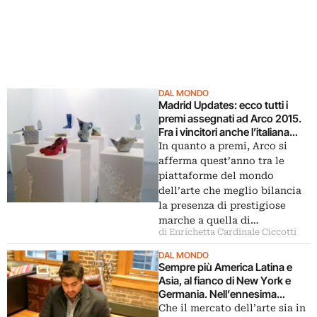
DAL MONDO
Madrid Updates: ecco tutti i
premi assegnati ad Arco 2015.
Fra i vincitori anche l’italiana
Galleria Cardi, la migliore della
In quanto a premi, Arco si
fiera per i critici spagnoli
afferma quest’anno tra le
piattaforme del mondo
dell’arte che meglio bilancia
la presenza di prestigiose
marche a quella di…
di Enrichetta Cardinale Ciccotti
DAL MONDO
Sempre più America Latina e
Asia, al fianco di New York e
Germania. Nell’ennesima
classifica, la geopolitica del
Che il mercato dell’arte sia in