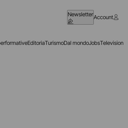
Newsletter
Account
performative
Editoria
Turismo
Dal mondo
Jobs
Television