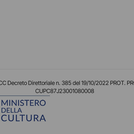
am
ok
inkedIn
su Twitch
ci su Rss
o TOCC Decreto Direttoriale n. 385 del 19/10/2022 
CUPC87J23001080008