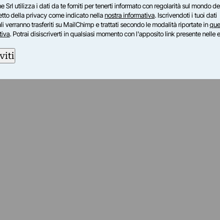
e Srl utilizza i dati da te forniti per tenerti informato con regolarità sul mondo del
petto della privacy come indicato nella
nostra informativa
. Iscrivendoti i tuoi dati
i verranno trasferiti su MailChimp e trattati secondo le modalità riportate in
que
tiva
. Potrai disiscriverti in qualsiasi momento con l'apposito link presente nelle 
viti