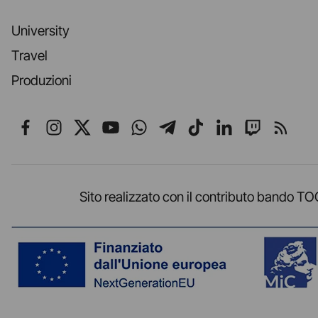
University
Travel
Produzioni
Seguici su Facebook
Seguici su Instagram
Seguici su X
Seguici su YouTube
Seguici su WhatsApp
Seguici su Telegr
Seguici su TikT
Seguici su L
Seguici 
Segui
Sito realizzato con il contributo band