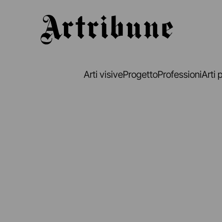
Artribune
Arti visive
Progetto
Professioni
Arti 