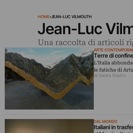
HOME
›
JEAN-LUC VILMOUTH
Jean-Luc Vil
Una raccolta di articoli 
ARTE CONTEMPORA
Terre di confin
L’Italia abbonda
le fatiche di Ar
di Santa Nastro
DAL MONDO
Italiani in tras