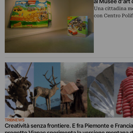
al Musée d’art 
Una cittadina me
con Centro Polif
TRIBNEWS
Creatività senza frontiere. E fra Piemonte e Francia 
progetto Viapac sperimenta la versione montana d