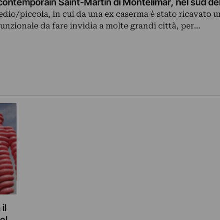
contemporain Saint-Martin di Montelimar, nel sud del
dio/piccola, in cui da una ex caserma è stato ricavato 
unzionale da fare invidia a molte grandi città, per…
il
el