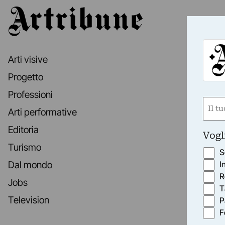
Artribune
Arti visive
Progetto
Professioni
Nom
Arti performative
(Requ
First
Editoria
Vogl
Turismo
S
I
Dal mondo
R
Jobs
T
Television
P
F