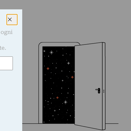
 ogni
e
te.