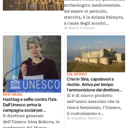
Oriente
archeologico mediorientale.
Ad essere in pericolo,
stavolta, è la siriana Palmyra,
a causa degli scontri…
di Marta Pettinau
DAL MONDO
Crisi in Siria, capolavori a
rischio. Arriva per tempo
l’ammonizione del direttore
NEW MEDIA
generale dell’Unesco: ma per
Si è di nuovo prodotto
Hashtag e selfie contro l’Isis.
difendere Aleppo o Palmyra le
nell’unico esercizio che le
Dall’Unesco arriva la
parole potrebbero non
riesca benissimo, l’Unesco,
campagna social per
bastare…
il costosissimo e…
combattere le barbarie degli
Il direttore generale
di Massimo Mattioli
estremisti islamisti a danno
dell’Unesco Irina Bokova, in
della Storia
conferenza dal Museo