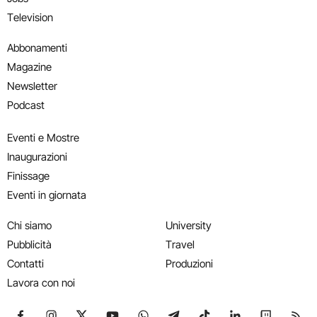
Television
Abbonamenti
Magazine
Newsletter
Podcast
Eventi e Mostre
Inaugurazioni
Finissage
Eventi in giornata
Chi siamo
University
Pubblicità
Travel
Contatti
Produzioni
Lavora con noi
Seguici su Facebook
Seguici su Instagram
Seguici su X
Seguici su YouTube
Seguici su WhatsApp
Seguici su Telegram
Seguici su TikTok
Seguici su Link
Seguici su
Segui