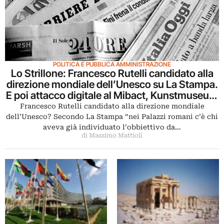
POLITICA E PUBBLICA AMMINISTRAZIONE
Lo Strillone: Francesco Rutelli candidato alla
direzione mondiale dell’Unesco su La Stampa.
E poi attacco digitale al Mibact, Kunstmuseum
di Ravensburg
Francesco Rutelli candidato alla direzione mondiale
dell’Unesco? Secondo La Stampa “nei Palazzi romani c’è chi
aveva già individuato l’obbiettivo da…
di Massimo Mattioli