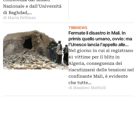
Nazionale e dall’Università
di Baghdad,…
di Marta Pettinau
TRIBNEWS
Fermate il disastro in Mali. In
primis quello umano, ovvio: ma
l’Unesco lancia l’appello alle
forze in campo per bloccare le
Nel giorno in cui si registrano
distruzioni integraliste a
41 vittime per il blitz in
Timbuctu
Algeria, conseguenza del
riacutizzarsi delle tensioni nel
confinante Mali, è evidente
che tutte…
di Massimo Mattioli