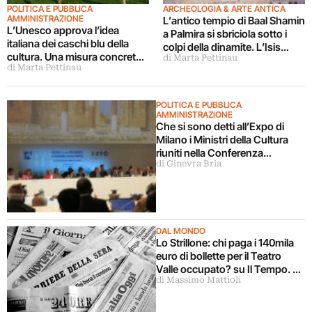
POLITICA E PUBBLICA
ARCHEOLOGIA & ARTE ANTICA
AMMINISTRAZIONE
L’antico tempio di Baal Shamin
L’Unesco approva l’idea
a Palmira si sbriciola sotto i
italiana dei caschi blu della
colpi della dinamite. L’Isis
cultura. Una misura concreta
di Marta Pettinau
mette in atto la distruzione
di Marta Pettinau
per i siti in pericolo Isis. E il
della cultura pre-islamica: e il
World Monuments Fund
mondo resta a guardare
diffonde la lista dei 50
POLITICA E PUBBLICA
monumenti più a rischio (non
AMMINISTRAZIONE
solo terrorismo islamico)
Che si sono detti all’Expo di
Milano i Ministri della Cultura
riuniti nella Conferenza
di Ginevra Bria
Internazionale? Noi c’eravamo,
e ve lo raccontiamo qui
DAL MONDO
Lo Strillone: chi paga i 140mila
euro di bollette per il Teatro
Valle occupato? su Il Tempo. E
di Massimo Mattioli
poi Palmira, Grande Guerra,
Roberto Longhi