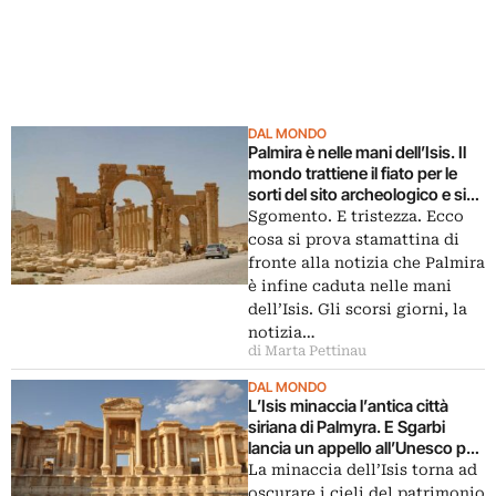
DAL MONDO
Palmira è nelle mani dell’Isis. Il
mondo trattiene il fiato per le
sorti del sito archeologico e si
chiede se e come l’Unesco agirà
Sgomento. E tristezza. Ecco
cosa si prova stamattina di
fronte alla notizia che Palmira
è infine caduta nelle mani
dell’Isis. Gli scorsi giorni, la
notizia…
di Marta Pettinau
DAL MONDO
L’Isis minaccia l’antica città
siriana di Palmyra. E Sgarbi
lancia un appello all’Unesco per
dispiegare l’esercito a tutela dei
La minaccia dell’Isis torna ad
siti archeologici in Medio
oscurare i cieli del patrimonio