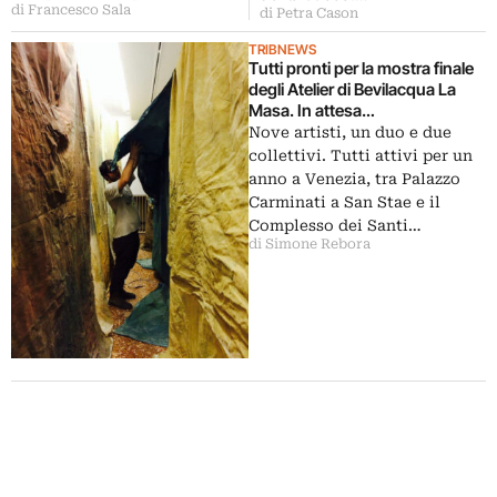
di Francesco Sala
di Petra Cason
TRIBNEWS
Tutti pronti per la mostra finale
degli Atelier di Bevilacqua La
Masa. In attesa
dell’inaugurazione in San
Nove artisti, un duo e due
Marco, Artribune vi regala le
collettivi. Tutti attivi per un
prime immagini dal backstage e
anno a Venezia, tra Palazzo
l’elenco dei nuovi selezionati
Carminati a San Stae e il
Complesso dei Santi…
di Simone Rebora