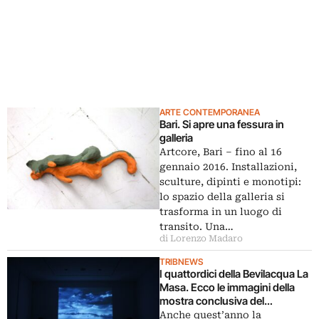
ARTE CONTEMPORANEA
Bari. Si apre una fessura in
galleria
Artcore, Bari – fino al 16
gennaio 2016. Installazioni,
sculture, dipinti e monotipi:
lo spazio della galleria si
trasforma in un luogo di
transito. Una…
di Lorenzo Madaro
TRIBNEWS
I quattordici della Bevilacqua La
Masa. Ecco le immagini della
mostra conclusiva del
programma di residenze della
Anche quest’anno la