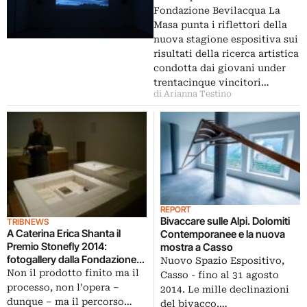
fondazione veneziana
Fondazione Bevilacqua La
Masa punta i riflettori della
nuova stagione espositiva sui
risultati della ricerca artistica
condotta dai giovani under
trentacinque vincitori…
di Arianna Testino
REPORT
Bivaccare sulle Alpi. Dolomiti
TRIBNEWS
A Caterina Erica Shanta il
Contemporanee e la nuova
Premio Stonefly 2014:
mostra a Casso
fotogallery dalla Fondazione
Nuovo Spazio Espositivo,
Bevilacqua La Masa, per la
Non il prodotto finito ma il
Casso - fino al 31 agosto
mostra che a Venezia
processo, non l’opera –
2014. Le mille declinazioni
presenta tutti i finalisti
dunque – ma il percorso…
del bivacco.…