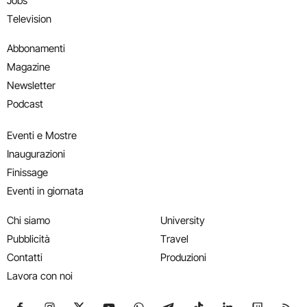
Jobs
Television
Abbonamenti
Magazine
Newsletter
Podcast
Eventi e Mostre
Inaugurazioni
Finissage
Eventi in giornata
Chi siamo
University
Pubblicità
Travel
Contatti
Produzioni
Lavora con noi
Seguici su Facebook
Seguici su Instagram
Seguici su X
Seguici su YouTube
Seguici su WhatsApp
Seguici su Telegram
Seguici su TikTok
Seguici su Link
Seguici su
Segui