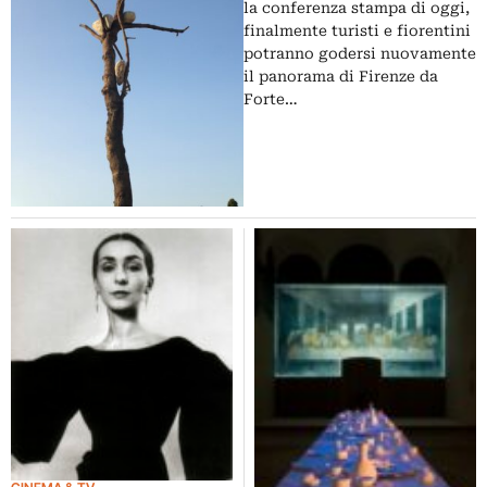
del Gioco del Lotto
la conferenza stampa di oggi,
finalmente turisti e fiorentini
potranno godersi nuovamente
il panorama di Firenze da
Forte…