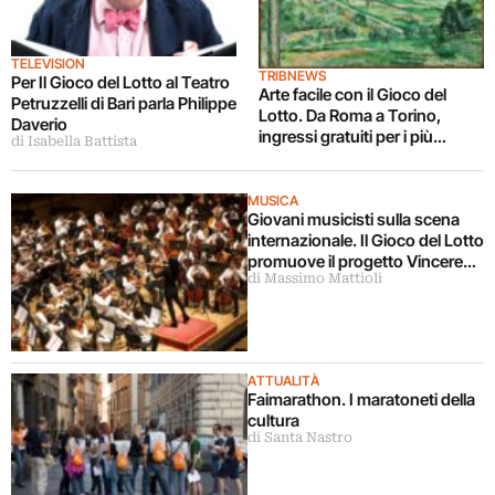
TELEVISION
TRIBNEWS
Per Il Gioco del Lotto al Teatro
Arte facile con il Gioco del
Petruzzelli di Bari parla Philippe
Lotto. Da Roma a Torino,
Daverio
ingressi gratuiti per i più
di Isabella Battista
giovani alle mostre
sull’Impressionismo e su
Matisse
MUSICA
Giovani musicisti sulla scena
internazionale. Il Gioco del Lotto
promuove il progetto Vincere
di Massimo Mattioli
da Grandi: da Roma a Firenze, a
Napoli, fra concerti e momenti
didattici
ATTUALITÀ
Faimarathon. I maratoneti della
cultura
di Santa Nastro