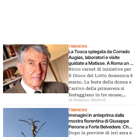
TRIBNEWS
La Tosca spiegata da Corrado
Augias, laboratori e visite
guidate a Matisse. A Roma un 8
marzo con la cultura grazie a Il
Ricco carnet di iniziative per
Gioco del Lotto
Il Gioco del Lotto domenica 8
marzo. La festa della donna e
l’arrivo della primavera si
festeggiano in tre mosse,…
di Massimo Mattioli
TRIBNEWS
Immagini in anteprima dalla
mostra fiorentina di Giuseppe
Penone a Forte Belvedere. Che
riapre anche grazie al sostegno
Dopo la preview di ieri sera e