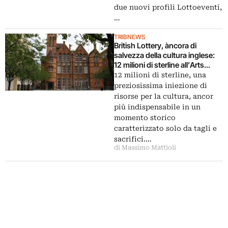
due nuovi profili Lottoeventi,
…
TRIBNEWS
British Lottery, àncora di
salvezza della cultura inglese:
12 milioni di sterline all’Arts
Council per teatri, cinema e
12 milioni di sterline, una
musei. E anche in Italia Il Gioco
preziosissima iniezione di
del Lotto…
risorse per la cultura, ancor
più indispensabile in un
momento storico
caratterizzato solo da tagli e
sacrifici.…
di Massimo Mattioli