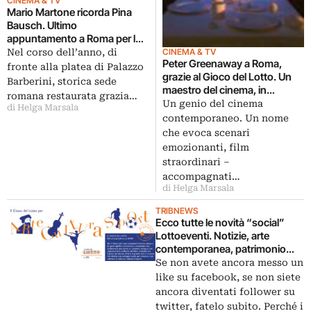
CINEMA & TV
Mario Martone ricorda Pina
Bausch. Ultimo
appuntamento a Roma per la
rassegna “Il Gioco serio
Nel corso dell’anno, di
CINEMA & TV
Peter Greenaway a Roma,
dell’arte”, promossa dal Gioco
fronte alla platea di Palazzo
grazie al Gioco del Lotto. Un
del Lotto
Barberini, storica sede
maestro del cinema, in
romana restaurata grazia…
conversazione con Massimo
Un genio del cinema
di Helga Marsala
Finazzer Flory: quale rapporto
contemporaneo. Un nome
tra tecnologia digitale e
che evoca scenari
pittura? Viaggio nella visione,
emozionanti, film
a Palazzo Barberini
straordinari –
accompagnati…
di Helga Marsala
TRIBNEWS
Ecco tutte le novità “social”
Lottoeventi. Notizie, arte
contemporanea, patrimonio
culturale e molto altro: è ora di
Se non avete ancora messo un
mettere un like…
like su facebook, se non siete
ancora diventati follower su
twitter, fatelo subito. Perché i