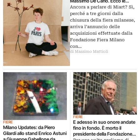
Massimo De Carlo. Ecco le
acquisizioni della Fondazione
Ancora a parlare di Miart? Sì,
Fiera Milano a Miart
perché a tre giorni dalla
chiusura della fiera milanese,
arriva l’annuncio delle
acquisizioni effettuate dalla
Fondazione Fiera Milano
con…
di Massimo Mattioli
FIERE
E adesso in suo onore andate
FIERE
Milano Updates: da Piero
fino in fondo. È morto il
Gilardi allo stand Enrico Astuni
presidente della Fondazione
a Giuseppe Gabellone da
Fiera Milano Gianpiero