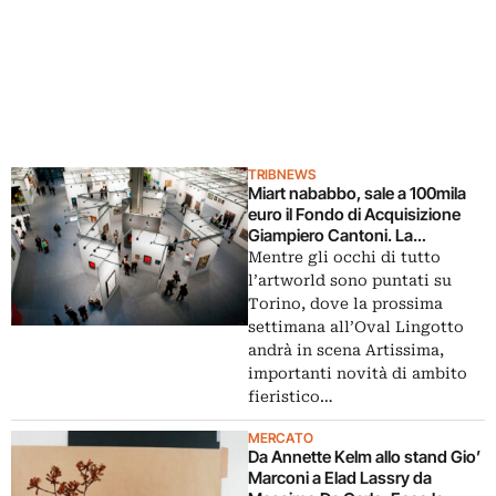
TRIBNEWS
Miart nababbo, sale a 100mila
euro il Fondo di Acquisizione
Giampiero Cantoni. La
dotazione raddoppia già
Mentre gli occhi di tutto
dall’edizione 2016, al via ad
l’artworld sono puntati su
aprile
Torino, dove la prossima
settimana all’Oval Lingotto
andrà in scena Artissima,
importanti novità di ambito
fieristico…
MERCATO
Da Annette Kelm allo stand Gio’
Marconi a Elad Lassry da