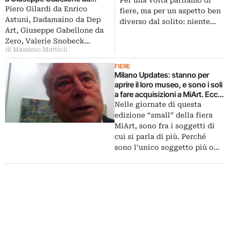
Per una volta parliamo di
Zero, ecco tutti gli acquisti a
Piero Gilardi da Enrico
Cantoni, ecco l’intervista in cui
fiere, ma per un aspetto ben
Miart della Fondazione Fiera
presentava il nuovo museo
Astuni, Dadamaino da Dep
diverso dal solito: niente…
Milano
della fiera…
Art, Giuseppe Gabellone da
Zero, Valerie Snobeck…
di Massimo Mattioli
FIERE
Milano Updates: stanno per
aprire il loro museo, e sono i soli
a fare acquisizioni a MiArt. Ecco
la videointervista al presidente
Nelle giornate di questa
della Fondazione Fiera Milano
edizione “small” della fiera
Giampiero Cantoni
MiArt, sono fra i soggetti di
cui si parla di più. Perché
sono l’unico soggetto più o…