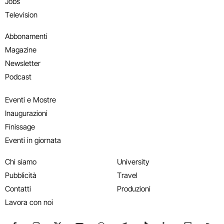
Jobs
Television
Abbonamenti
Magazine
Newsletter
Podcast
Eventi e Mostre
Inaugurazioni
Finissage
Eventi in giornata
Chi siamo
University
Pubblicità
Travel
Contatti
Produzioni
Lavora con noi
Seguici su Facebook
Seguici su Instagram
Seguici su X
Seguici su YouTube
Seguici su WhatsApp
Seguici su Telegram
Seguici su TikTok
Seguici su Link
Seguici su
Segui