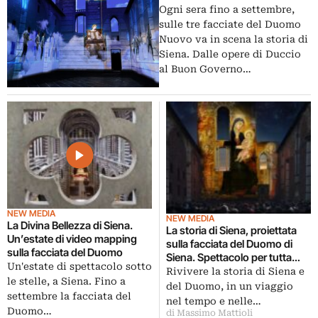
toscana
Ogni sera fino a settembre,
sulle tre facciate del Duomo
Nuovo va in scena la storia di
Siena. Dalle opere di Duccio
al Buon Governo…
NEW MEDIA
NEW MEDIA
La Divina Bellezza di Siena.
La storia di Siena, proiettata
Un’estate di video mapping
sulla facciata del Duomo di
sulla facciata del Duomo
Siena. Spettacolo per tutta
Un'estate di spettacolo sotto
l’estate con La Divina Bellezza,
Rivivere la storia di Siena e
le stelle, a Siena. Fino a
narrazione sorretta da
del Duomo, in un viaggio
settembre la facciata del
tecnologie avanzate
nel tempo e nelle…
Duomo…
di Massimo Mattioli