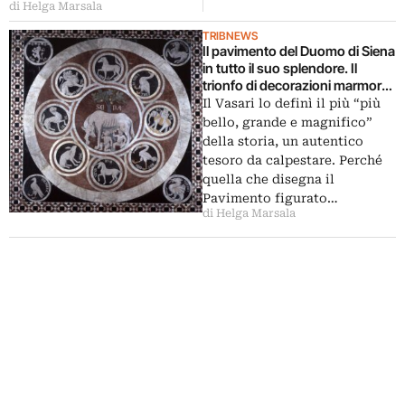
di Helga Marsala
TRIBNEWS
Il pavimento del Duomo di Siena
in tutto il suo splendore. Il
trionfo di decorazioni marmoree
torna calpestabile per pochi
Il Vasari lo definì il più “più
mesi: insieme a La Porta del
bello, grande e magnifico”
Cielo, una nuova apertura
della storia, un autentico
straordinaria a favore di turisti
tesoro da calpestare. Perché
quella che disegna il
Pavimento figurato…
di Helga Marsala