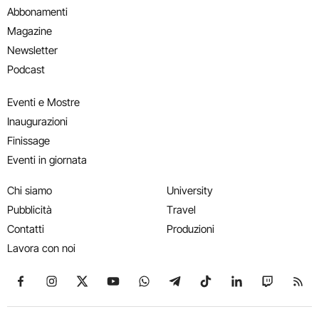
Abbonamenti
Magazine
Newsletter
Podcast
Eventi e Mostre
Inaugurazioni
Finissage
Eventi in giornata
Chi siamo
University
Pubblicità
Travel
Contatti
Produzioni
Lavora con noi
Seguici su Facebook
Seguici su Instagram
Seguici su X
Seguici su YouTube
Seguici su WhatsApp
Seguici su Telegram
Seguici su TikTok
Seguici su Link
Seguici su
Segui